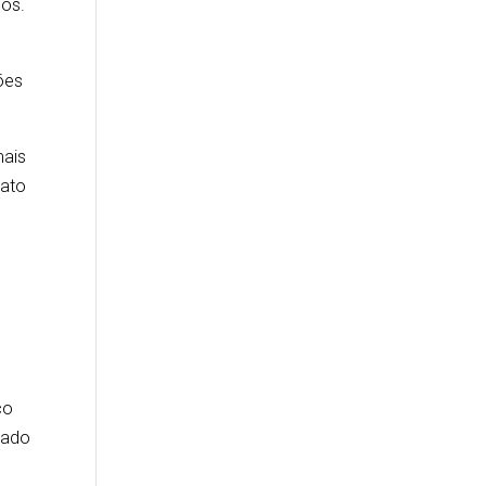
ios.
ões
mais
tato
co
cado