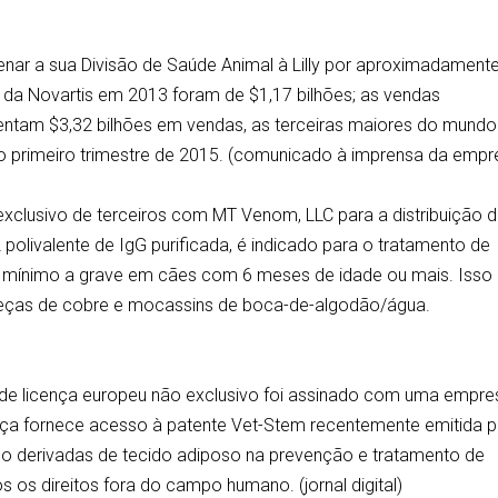
enar a sua Divisão de Saúde Animal à Lilly por aproximadament
l da Novartis em 2013 foram de $1,17 bilhões; as vendas
entam $3,32 bilhões em vendas, as terceiras maiores do mundo
 do primeiro trimestre de 2015. (comunicado à imprensa da empr
exclusivo de terceiros com MT Venom, LLC para a distribuição 
livalente de IgG purificada, é indicado para o tratamento de
 mínimo a grave em cães com 6 meses de idade ou mais. Isso
abeças de cobre e mocassins de boca-de-algodão/água.
 de licença europeu não exclusivo foi assinado com uma empre
ença fornece acesso à patente Vet-Stem recentemente emitida 
co derivadas de tecido adiposo na prevenção e tratamento de
s direitos fora do campo humano. (jornal digital)