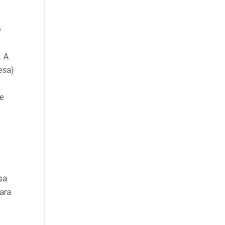
e
. A
esa)
de
sa
para