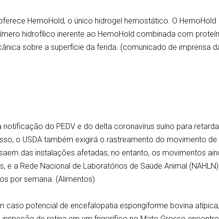
a oferece HemoHold, o único hidrogel hemostático. O HemoHold
límero hidrofílico inerente ao HemoHold combinada com proteí
cânica sobre a superfície da ferida. (comunicado de imprensa d
notificação do PEDV e do delta coronavírus suíno para retarda
sso, o USDA também exigirá o rastreamento do movimento de
 saem das instalações afetadas; no entanto, os movimentos ai
os, e a Rede Nacional de Laboratórios de Saúde Animal (NAHLN)
vos por semana. (Alimentos)
m caso potencial de encefalopatia espongiforme bovina atípica
a inspeção de rotina em um frigorífico no Mato Grosso encontr