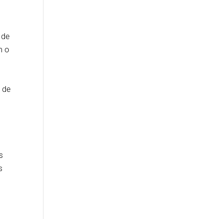
 de
m o
 de
s
s