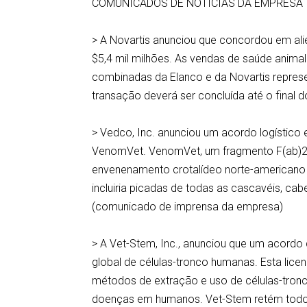
COMUNICADOS DE NOTÍCIAS DA EMPRESA
> A Novartis anunciou que concordou em ali
$5,4 mil milhões. As vendas de saúde anima
combinadas da Elanco e da Novartis repres
transação deverá ser concluída até o final
> Vedco, Inc. anunciou um acordo logístico 
VenomVet. VenomVet, um fragmento F(ab)2 po
envenenamento crotalídeo norte-americano
incluiria picadas de todas as cascavéis, c
(comunicado de imprensa da empresa)
> A Vet-Stem, Inc., anunciou que um acordo
global de células-tronco humanas. Esta lic
métodos de extração e uso de células-tron
doenças em humanos. Vet-Stem retém todos o