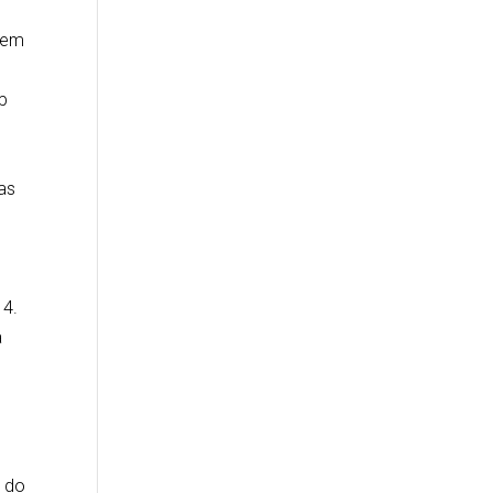
% em
p
tas
14.
a
e do