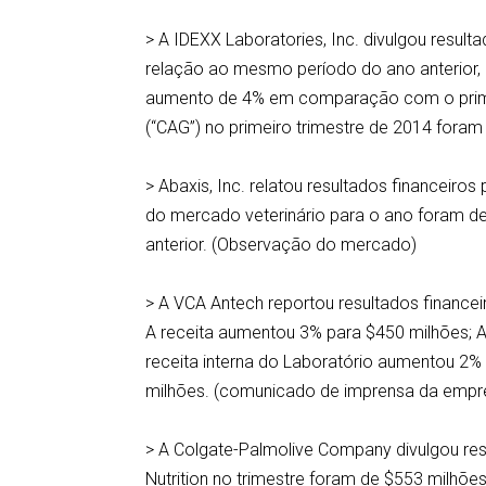
> A IDEXX Laboratories, Inc. divulgou resul
relação ao mesmo período do ano anterior, p
aumento de 4% em comparação com o primei
(“CAG”) no primeiro trimestre de 2014 fora
> Abaxis, Inc. relatou resultados financeiro
do mercado veterinário para o ano foram 
anterior. (Observação do mercado)
> A VCA Antech reportou resultados finance
A receita aumentou 3% para $450 milhões; A
receita interna do Laboratório aumentou 2%
milhões. (comunicado de imprensa da emp
> A Colgate-Palmolive Company divulgou resu
Nutrition no trimestre foram de $553 milh