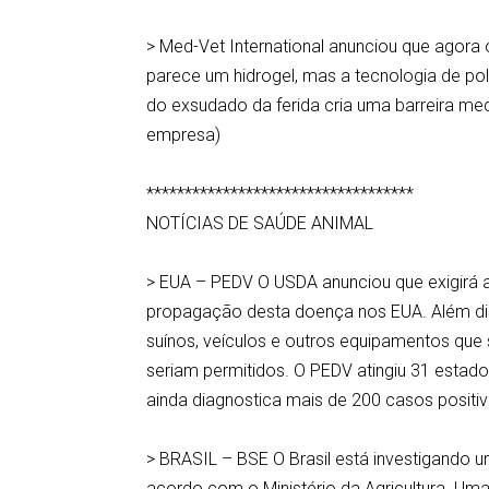
> Med-Vet International anunciou que agor
parece um hidrogel, mas a tecnologia de po
do exsudado da ferida cria uma barreira me
empresa)
***********************************
NOTÍCIAS DE SAÚDE ANIMAL
> EUA – PEDV O USDA anunciou que exigirá a 
propagação desta doença nos EUA. Além di
suínos, veículos e outros equipamentos que
seriam permitidos. O PEDV atingiu 31 estad
ainda diagnostica mais de 200 casos positi
> BRASIL – BSE O Brasil está investigando u
acordo com o Ministério da Agricultura. Um