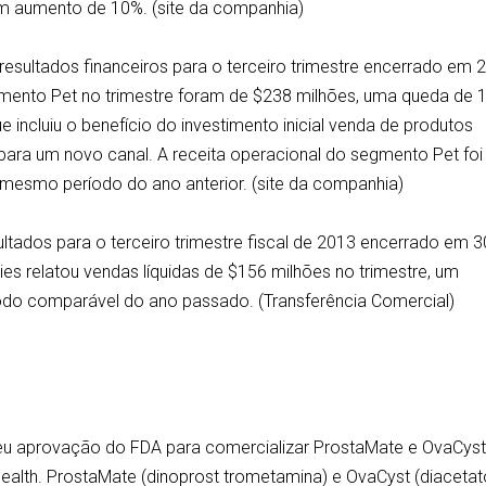
um aumento de 10%. (site da companhia)
esultados financeiros para o terceiro trimestre encerrado em 
egmento Pet no trimestre foram de $238 milhões, uma queda de
e incluiu o benefício do investimento inicial venda de produtos
para um novo canal. A receita operacional do segmento Pet foi
 mesmo período do ano anterior. (site da companhia)
ultados para o terceiro trimestre fiscal de 2013 encerrado em 3
es relatou vendas líquidas de $156 milhões no trimestre, um
do comparável do ano passado. (Transferência Comercial)
beu aprovação do FDA para comercializar ProstaMate e OvaCyst
Health. ProstaMate (dinoprost trometamina) e OvaCyst (diaceta