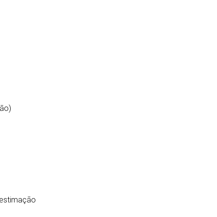
ção)
 estimação