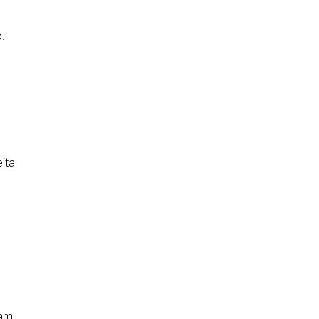
o.
ita
ram