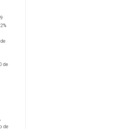
29
 12%
 de
0 de
,
to de