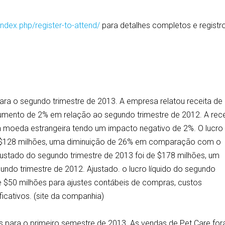
ndex.php/register-to-attend/
para detalhes completos e registr
 para o segundo trimestre de 2013. A empresa relatou receita de
aumento de 2% em relação ao segundo trimestre de 2012. A rece
m moeda estrangeira tendo um impacto negativo de 2%. O lucro
de $128 milhões, uma diminuição de 26% em comparação com o
ajustado do segundo trimestre de 2013 foi de $178 milhões, um
o trimestre de 2012. Ajustado. o lucro líquido do segundo
de $50 milhões para ajustes contábeis de compras, custos
ficativos. (site da companhia)
os para o primeiro semestre de 2013. As vendas de Pet Care fo