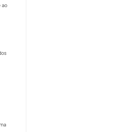
e ao
dos
uma