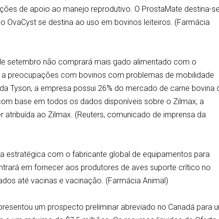
cações de apoio ao manejo reprodutivo. O ProstaMate destina-s
o OvaCyst se destina ao uso em bovinos leiteiros. (Farmácia
6 de setembro não comprará mais gado alimentado com o
ido a preocupações com bovinos com problemas de mobilidade
e da Tyson, a empresa possui 26% do mercado de carne bovina 
com base em todos os dados disponíveis sobre o Zilmax, a
r atribuída ao Zilmax. (Reuters, comunicado de imprensa da
a estratégica com o fabricante global de equipamentos para
ntrará em fornecer aos produtores de aves suporte crítico no
ados até vacinas e vacinação. (Farmácia Animal)
 apresentou um prospecto preliminar abreviado no Canadá para 