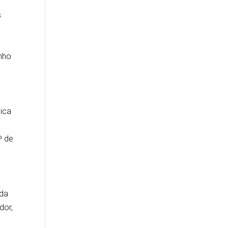
s
enho
ica
º de
 da
dor,