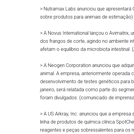
> Nutramax Labs anunciou que apresentará C
sobre produtos para animais de estimação)
> A Novus International lançou o Avimatri
dos frangos de corte, agindo no ambiente i
afetam o equilíbrio da microbiota intestinal.
> A Neogen Corporation anunciou que adqui
animal. A empresa, anteriormente operada c
desenvolvimento de testes genéticos para bov
janeiro, será relatada como parte do segme
foram divulgados. (comunicado de imprens
> A US Arkray, Inc. anunciou que a empresa sc
linha de produtos de química clínica SpotChe
reagentes e peças sobressalentes para os 