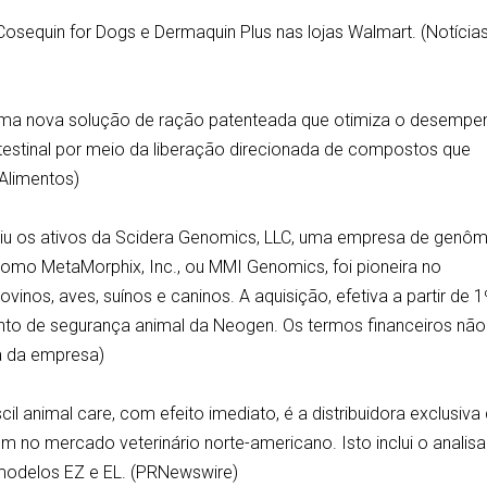
osequin for Dogs e Dermaquin Plus nas lojas Walmart. (Notícia
x, uma nova solução de ração patenteada que otimiza o desemp
ntestinal por meio da liberação direcionada de compostos que
 (Alimentos)
riu os ativos da Scidera Genomics, LLC, uma empresa de genôm
omo MetaMorphix, Inc., ou MMI Genomics, foi pioneira no
inos, aves, suínos e caninos. A aquisição, efetiva a partir de 1
nto de segurança animal da Neogen. Os termos financeiros não
a da empresa)
il animal care, com efeito imediato, é a distribuidora exclusiva
m no mercado veterinário norte-americano. Isto inclui o analisa
modelos EZ e EL. (PRNewswire)