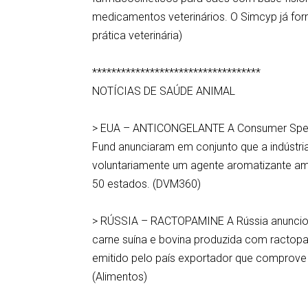
medicamentos veterinários. O Simcyp já forn
prática veterinária)
***********************************
NOTÍCIAS DE SAÚDE ANIMAL
> EUA – ANTICONGELANTE A Consumer Specia
Fund anunciaram em conjunto que a indústria
voluntariamente um agente aromatizante a
50 estados. (DVM360)
> RÚSSIA – RACTOPAMINE A Rússia anunciou
carne suína e bovina produzida com ract
emitido pelo país exportador que comprove
(Alimentos)