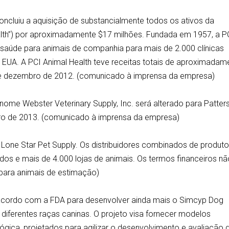
concluiu a aquisição de substancialmente todos os ativos da
ealth”) por aproximadamente $17 milhões. Fundada em 1957, a P
e saúde para animais de companhia para mais de 2.000 clínicas
s EUA. A PCI Animal Health teve receitas totais de aproximadam
de dezembro de 2012. (comunicado à imprensa da empresa)
nome Webster Veterinary Supply, Inc. será alterado para Patter
aneiro de 2013. (comunicado à imprensa da empresa)
 Lone Star Pet Supply. Os distribuidores combinados de produt
dos e mais de 4.000 lojas de animais. Os termos financeiros n
 para animais de estimação)
 acordo com a FDA para desenvolver ainda mais o Simcyp Dog
iferentes raças caninas. O projeto visa fornecer modelos
gica, projetados para agilizar o desenvolvimento e avaliação 