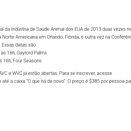
ral da Indústria de Saúde Animal dos EUA de 2013 duas vezes n
a Norte-Americana em Orlando, Flórida, e outra vez na Conferên
. Essas datas são:
h às 16h, Gaylord Palms.
 às 16h, Four Seasons.
AVC e WVC já estão abertas. Para se inscrever, acesse
o até a caixa "O que há de novo". O preço é $385 por pessoa pa