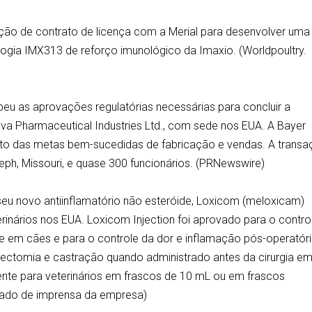
ção de contrato de licença com a Merial para desenvolver uma
ogia IMX313 de reforço imunológico da Imaxio. (Worldpoultry.
beu as aprovações regulatórias necessárias para concluir a
va Pharmaceutical Industries Ltd., com sede nos EUA. A Bayer
to das metas bem-sucedidas de fabricação e vendas. A trans
eph, Missouri, e quase 300 funcionários. (PRNewswire)
seu novo antiinflamatório não esteróide, Loxicom (meloxicam)
terinários nos EUA. Loxicom Injection foi aprovado para o contro
te em cães e para o controle da dor e inflamação pós-operatór
erectomia e castração quando administrado antes da cirurgia e
ente para veterinários em frascos de 10 mL ou em frascos
cado de imprensa da empresa)