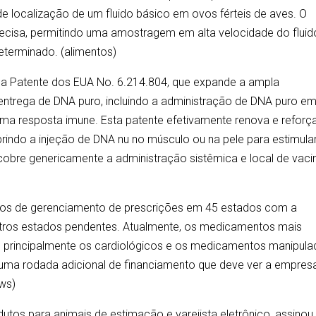
 localização de um fluido básico em ovos férteis de aves. O
recisa, permitindo uma amostragem em alta velocidade do fluid
eterminado. (alimentos)
 da Patente dos EUA No. 6.214.804, que expande a ampla
entrega de DNA puro, incluindo a administração de DNA puro e
 uma resposta imune. Esta patente efetivamente renova e reforç
brindo a injeção de DNA nu no músculo ou na pele para estimula
cobre genericamente a administração sistêmica e local de vaci
iços de gerenciamento de prescrições em 45 estados com a
tros estados pendentes. Atualmente, os medicamentos mais
, principalmente os cardiológicos e os medicamentos manipula
uma rodada adicional de financiamento que deve ver a empres
ews)
dutos para animais de estimação e varejista eletrônico, assinou