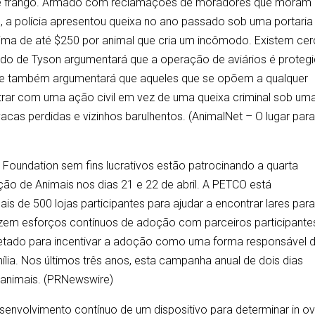
 de frango. Armado com reclamações de moradores que moram
de, a polícia apresentou queixa no ano passado sob uma portaria
ma de até $250 por animal que cria um incômodo. Existem ce
do de Tyson argumentará que a operação de aviários é proteg
. Ele também argumentará que aqueles que se opõem a qualquer
rar com uma ação civil em vez de uma queixa criminal sob uma
acas perdidas e vizinhos barulhentos. (AnimalNet – O lugar par
 Foundation sem fins lucrativos estão patrocinando a quarta
o de Animais nos dias 21 e 22 de abril. A PETCO está
 de 500 lojas participantes para ajudar a encontrar lares par
izem esforços contínuos de adoção com parceiros participante
ojetado para incentivar a adoção como uma forma responsável 
lia. Nos últimos três anos, esta campanha anual de dois dias
0 animais. (PRNewswire)
envolvimento contínuo de um dispositivo para determinar in o