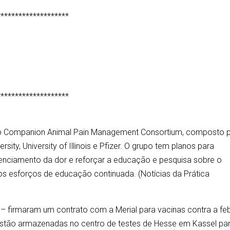
********************
********************
r o Companion Animal Pain Management Consortium, composto 
sity, University of Illinois e Pfizer. O grupo tem planos para
enciamento da dor e reforçar a educação e pesquisa sobre o
s esforços de educação continuada. (Notícias da Prática
– firmaram um contrato com a Merial para vacinas contra a fe
estão armazenadas no centro de testes de Hesse em Kassel pa