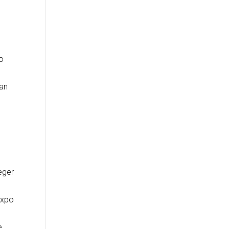
o
an
eger
Expo
e