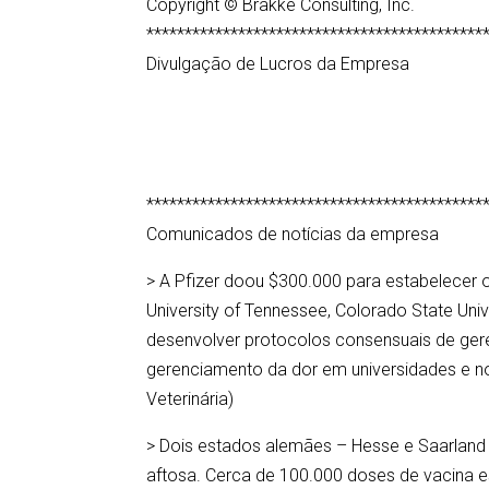
Copyright © Brakke Consulting, Inc.
********************************************
Divulgação de Lucros da Empresa
********************************************
Comunicados de notícias da empresa
> A Pfizer doou $300.000 para estabelece
University of Tennessee, Colorado State Univer
desenvolver protocolos consensuais de ger
gerenciamento da dor em universidades e no
Veterinária)
> Dois estados alemães – Hesse e Saarland 
aftosa. Cerca de 100.000 doses de vacina 