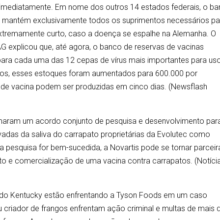
imediatamente. Em nome dos outros 14 estados federais, o b
a mantém exclusivamente todos os suprimentos necessários pa
tremamente curto, caso a doença se espalhe na Alemanha. O
G explicou que, até agora, o banco de reservas de vacinas
ara cada uma das 12 cepas de vírus mais importantes para us
ados, esses estoques foram aumentados para 600.000 por
 de vacina podem ser produzidas em cinco dias. (Newsflash
irmaram um acordo conjunto de pesquisa e desenvolvimento par
rivadas da saliva do carrapato proprietárias da Evolutec como
a pesquisa for bem-sucedida, a Novartis pode se tornar parceir
to e comercialização de uma vacina contra carrapatos. (Notíci
e do Kentucky estão enfrentando a Tyson Foods em um caso
 criador de frangos enfrentam ação criminal e multas de mais 