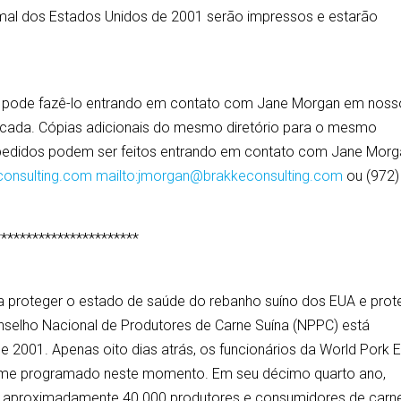
nimal dos Estados Unidos de 2001 serão impressos e estarão
os, pode fazê-lo entrando em contato com Jane Morgan em noss
50 cada. Cópias adicionais do mesmo diretório para o mesmo
pedidos podem ser feitos entrando em contato com Jane Morg
onsulting.com
mailto:jmorgan@brakkeconsulting.com
ou (972)
***********************
 a proteger o estado de saúde do rebanho suíno dos EUA e prot
nselho Nacional de Produtores de Carne Suína (NPPC) está
e 2001. Apenas oito dias atrás, os funcionários da World Pork 
orme programado neste momento. Em seu décimo quarto ano,
se aproximadamente 40.000 produtores e consumidores de carn