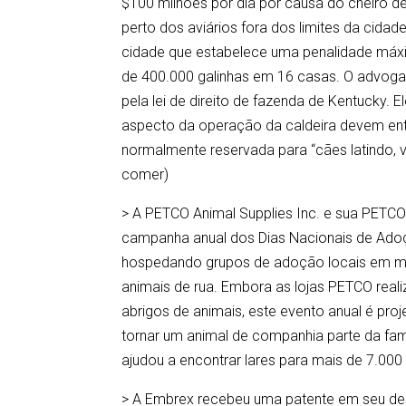
$100 milhões por dia por causa do cheiro
perto dos aviários fora dos limites da cida
cidade que estabelece uma penalidade máxi
de 400.000 galinhas em 16 casas. O advoga
pela lei de direito de fazenda de Kentucky
aspecto da operação da caldeira devem ent
normalmente reservada para “cães latindo, v
comer)
> A PETCO Animal Supplies Inc. e sua PETCO
campanha anual dos Dias Nacionais de Adoçã
hospedando grupos de adoção locais em mais
animais de rua. Embora as lojas PETCO real
abrigos de animais, este evento anual é pr
tornar um animal de companhia parte da famí
ajudou a encontrar lares para mais de 7.00
> A Embrex recebeu uma patente em seu des