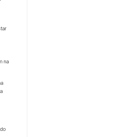
tar
um na
ma
sa
 do