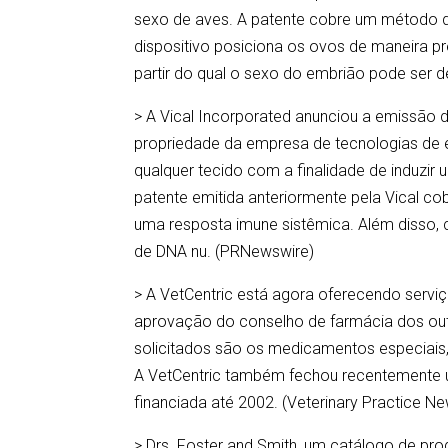
sexo de aves. A patente cobre um método de
dispositivo posiciona os ovos de maneira p
partir do qual o sexo do embrião pode ser d
> A Vical Incorporated anunciou a emissão
propriedade da empresa de tecnologias de 
qualquer tecido com a finalidade de induzir
patente emitida anteriormente pela Vical co
uma resposta imune sistêmica. Além disso, 
de DNA nu. (PRNewswire)
> A VetCentric está agora oferecendo serv
aprovação do conselho de farmácia dos ou
solicitados são os medicamentos especiais
A VetCentric também fechou recentemente 
financiada até 2002. (Veterinary Practice N
> Drs. Foster and Smith, um catálogo de pro