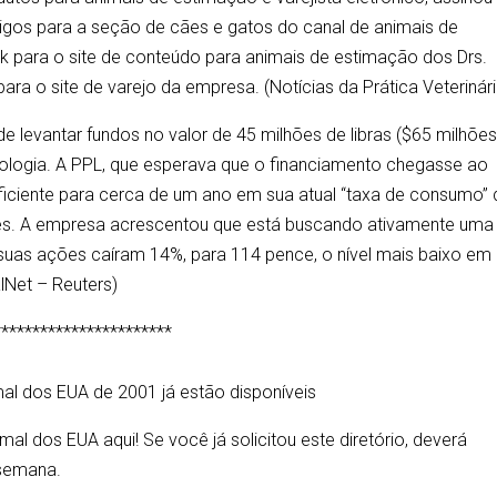
igos para a seção de cães e gatos do canal de animais de
nk para o site de conteúdo para animais de estimação dos Drs.
para o site de varejo da empresa. (Notícias da Prática Veterinári
 levantar fundos no valor de 45 milhões de libras ($65 milhões
logia. A PPL, que esperava que o financiamento chegasse ao
uficiente para cerca de um ano em sua atual “taxa de consumo” 
ês. A empresa acrescentou que está buscando ativamente uma
 suas ações caíram 14%, para 114 pence, o nível mais baixo em
lNet – Reuters)
***********************
al dos EUA de 2001 já estão disponíveis
al dos EUA aqui! Se você já solicitou este diretório, deverá
a semana.