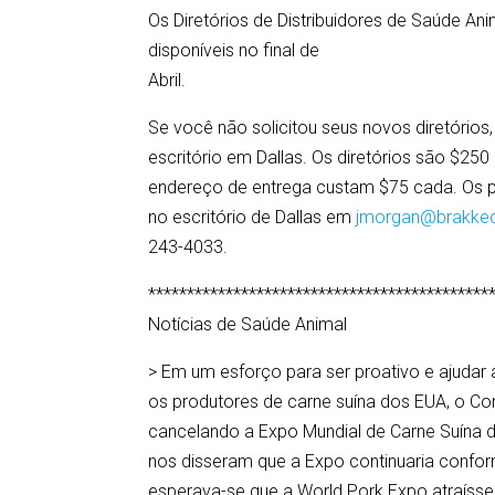
Os Diretórios de Distribuidores de Saúde A
disponíveis no final de
Abril.
Se você não solicitou seus novos diretóri
escritório em Dallas. Os diretórios são $2
endereço de entrega custam $75 cada. Os 
no escritório de Dallas em
jmorgan@brakkec
243-4033.
********************************************
Notícias de Saúde Animal
> Em um esforço para ser proativo e ajudar
os produtores de carne suína dos EUA, o Co
cancelando a Expo Mundial de Carne Suína d
nos disseram que a Expo continuaria conf
esperava-se que a World Pork Expo atraís