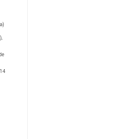
a)
),
de
 14