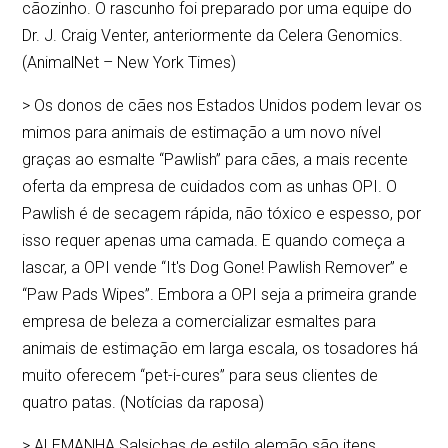
cãozinho. O rascunho foi preparado por uma equipe do
Dr. J. Craig Venter, anteriormente da Celera Genomics.
(AnimalNet – New York Times)
> Os donos de cães nos Estados Unidos podem levar os
mimos para animais de estimação a um novo nível
graças ao esmalte “Pawlish” para cães, a mais recente
oferta da empresa de cuidados com as unhas OPI. O
Pawlish é de secagem rápida, não tóxico e espesso, por
isso requer apenas uma camada. E quando começa a
lascar, a OPI vende “It's Dog Gone! Pawlish Remover” e
“Paw Pads Wipes”. Embora a OPI seja a primeira grande
empresa de beleza a comercializar esmaltes para
animais de estimação em larga escala, os tosadores há
muito oferecem “pet-i-cures” para seus clientes de
quatro patas. (Notícias da raposa)
> ALEMANHA Salsichas de estilo alemão são itens