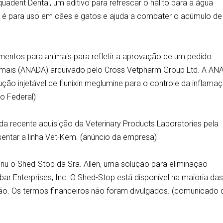
adent Dental, um aditivo para refrescar o hálito para a água
o é para uso em cães e gatos e ajuda a combater o acúmulo de
entos para animais para refletir a aprovação de um pedido
mais (ANADA) arquivado pelo Cross Vetpharm Group Ltd. A AN
ução injetável de flunixin meglumine para o controle da inflama
ro Federal)
da recente aquisição da Veterinary Products Laboratories pela
sentar a linha Vet-Kem. (anúncio da empresa)
riu o Shed-Stop da Sra. Allen, uma solução para eliminação
ar Enterprises, Inc. O Shed-Stop está disponível na maioria da
ão. Os termos financeiros não foram divulgados. (comunicado 