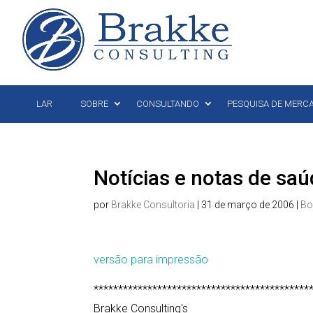
LAR
SOBRE
CONSULTANDO
PESQUISA DE MERC
Notícias e notas de sa
por
Brakke Consultoria
|
31 de março de 2006
|
Bo
versão para impressão
********************************************
Brakke Consulting's