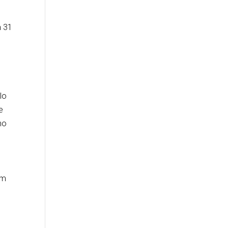
m 31
lo
e
no
em