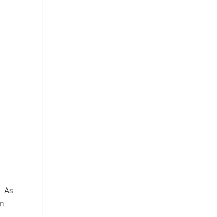
. As
em