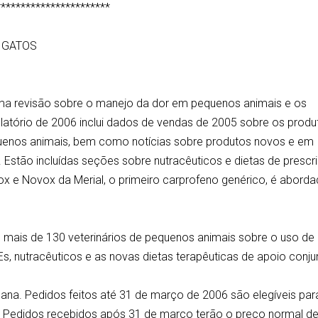
***********************
 GATOS
uma revisão sobre o manejo da dor em pequenos animais e os
elatório de 2006 inclui dados de vendas de 2005 sobre os produ
equenos animais, bem como notícias sobre produtos novos e em
 Estão incluídas seções sobre nutracêuticos e dietas de prescr
ox e Novox da Merial, o primeiro carprofeno genérico, é abord
 mais de 130 veterinários de pequenos animais sobre o uso de
Es, nutracêuticos e as novas dietas terapêuticas de apoio conju
mana. Pedidos feitos até 31 de março de 2006 são elegíveis par
 Pedidos recebidos após 31 de março terão o preço normal d