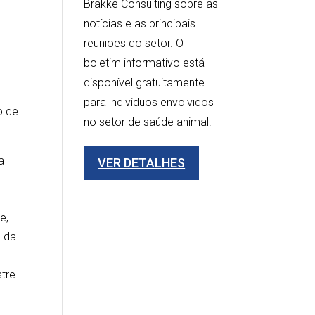
Brakke Consulting sobre as
notícias e as principais
reuniões do setor. O
boletim informativo está
disponível gratuitamente
para indivíduos envolvidos
o de
no setor de saúde animal.
a
VER DETALHES
e,
e da
stre