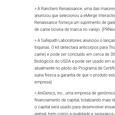
> A Ranchers Renaissance, uma das maiores
anunciou que selecionou a eMerge Interacti
Renaissance forneça um suprimento de gad
de carne bovina de marca no varejo. (PRNe
> A Safepath Laboratories anunciou o lançam
triquinas. O kit detectará anticorpos para Tri
carne) e pode ser concluído em cerca de 30 m
Biológicos do USDA e pode ser usado em su
atualmente no piloto do Programa de Certif
suína fresca a garantia de que o produto est
empresa)
> AniGenics, Inc., uma empresa de genômic
financiamento de capital, totalizando mais d
o capital será usado para desenvolver ensai
animal, bem como a qualidade e segurança do