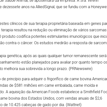
o de Saúde Animal, se aposentará da empresa. A Sra. Wrenn
dezessete anos na AlliedSignal, que se fundiu com a Honeywel
testes clínicos de sua terapia proprietária baseada em genes pa
a terapia resultou na redução ou eliminação de vários sarcomas
O produto codifica potentes estimulantes imunológicos que inic
ão contra o câncer. Os estudos medirão a resposta de sarco
pia genética, após as quais qualquer tumor remanescente será
panhamento estão planejados para avaliar por quanto tempo o
nto melhora sua sobrevida a longo prazo. (PRNewswire)
 de princípio para adquirir o frigorífico de carne bovina America
endas de $581 milhões em carne embalada, carne moída e
do. A aquisição da American Foods estabelece a Smithfield Fo
carne bovina dos Estados Unidos, com vendas anuais de $2,6
 de 10.425 cabeças de gado por dia. (Wattnet)