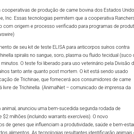
 cooperativas de produção de carne bovina dos Estados Unido
ve, Inc. Essas tecnologias permitem que a cooperativa Rancher
o com origem e processo verificado para programas de produ
wswire)
ento de seu kit de teste ELISA para anticorpos suínos contra
chinella spiralis no sangue, soro, plasma ou fluido tecidual (suco
inutos. O teste foi liberado para uso veterinário pela Divisão 
ínos tanto ante quanto post mortem. O kit está sendo usado
icação de Trichinae, que fornecerá aos consumidores de carne
á livre de Trichinella. (AnimalNet – comunicado de imprensa da
a animal, anunciou uma bem-sucedida segunda rodada de
e $2 milhões (incluindo warrants exercíveis). O novo
os de genes que influenciam a produtividade, saúde e bem-esta
s alimentos. As tecnologias resultantes identificarão animais