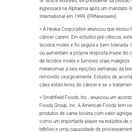
Sr. Bruce Andrews, ex-presidente da Divisã
ingressará na Alpharma após um mandato de 
International em 1999. (PRNewswire)
> A Heska Corporation anunciou que iniciou 
câncer canino. Em estudos pré-clínicos, est
tecidos moles e foi segura e bem tolerada. 
ou aumentam a própria resposta imune do c
de tecidos moles e tumores orais malignos
melanomas a seis injeções semanais da tera
removido cirurgicamente. Estudos de acom
cães estão livres do câncer e se o tratame
> Smithfield Foods, Inc., anunciou um acordo
Foods Group, Inc. A American Foods tem v
produtos de carne bovina com valor agrega
como um importante player na indústria de 
bilhões e uma capacidade de processamento