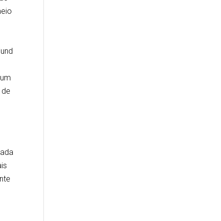
meio
Fund
o um
 de
mada
is
nte