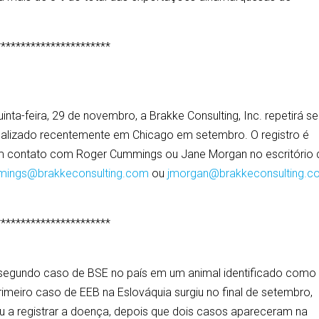
***********************
inta-feira, 29 de novembro, a Brakke Consulting, Inc. repetirá s
ealizado recentemente em Chicago em setembro. O registro é
 em contato com Roger Cummings ou Jane Morgan no escritório 
mings@brakkeconsulting.com
ou
jmorgan@brakkeconsulting.
***********************
 segundo caso de BSE no país em um animal identificado como
imeiro caso de EEB na Eslováquia surgiu no final de setembro,
u a registrar a doença, depois que dois casos apareceram na