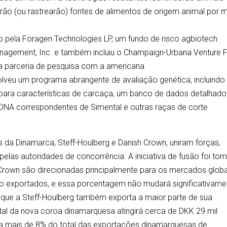
arão (ou rastrearão) fontes de alimentos de origem animal por 
ado pela Foragen Technologies LP, um fundo de risco agbiotech
nagement, Inc. e também incluiu o Champaign-Urbana Venture 
ma parceria de pesquisa com a americana
olveu um programa abrangente de avaliação genética, incluind
 para características de carcaça, um banco de dados detalhado
DNA correspondentes de Simental e outras raças de corte
da Dinamarca, Steff-Houlberg e Danish Crown, uniram forças,
elas autoridades de concorrência. A iniciativa de fusão foi to
h Crown são direcionadas principalmente para os mercados globa
ão exportados, e essa porcentagem não mudará significativame
ue a Steff-Houlberg também exporta a maior parte de sua
al da nova coroa dinamarquesa atingirá cerca de DKK 29 mil
 a mais de 8% do total das exportações dinamarquesas de