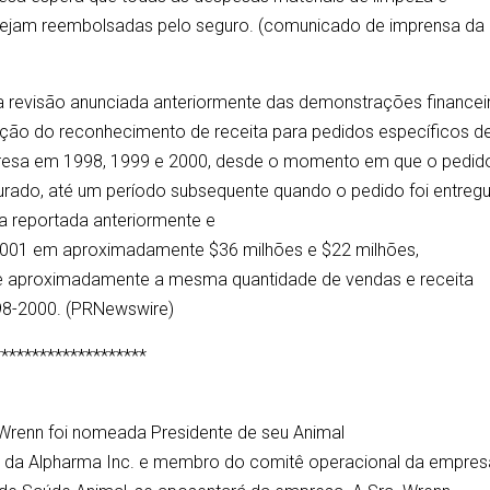
 sejam reembolsadas pelo seguro. (comunicado de imprensa da
a revisão anunciada anteriormente das demonstrações financei
cação do reconhecimento de receita para pedidos específicos d
presa em 1998, 1999 e 2000, desde o momento em que o pedido
turado, até um período subsequente quando o pedido foi entreg
ta reportada anteriormente e
 2001 em aproximadamente $36 milhões e $22 milhões,
e aproximadamente a mesma quantidade de vendas e receita
998-2000. (PRNewswire)
********************
l Wrenn foi nomeada Presidente de seu Animal
ra da Alpharma Inc. e membro do comitê operacional da empres