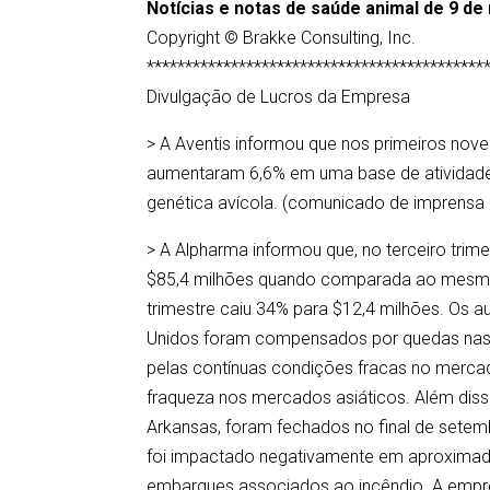
Notícias e notas de saúde animal de 9 d
Copyright © Brakke Consulting, Inc.
********************************************
Divulgação de Lucros da Empresa
> A Aventis informou que nos primeiros nov
aumentaram 6,6% em uma base de atividade p
genética avícola. (comunicado de imprensa
> A Alpharma informou que, no terceiro trim
$85,4 milhões quando comparada ao mesmo p
trimestre caiu 34% para $12,4 milhões. Os 
Unidos foram compensados por quedas nas v
pelas contínuas condições fracas no merca
fraqueza nos mercados asiáticos. Além disso
Arkansas, foram fechados no final de setemb
foi impactado negativamente em aproximada
embarques associados ao incêndio. A empre