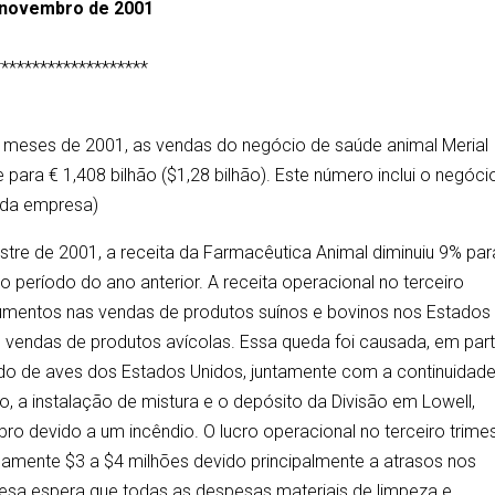
e novembro de 2001
********************
e meses de 2001, as vendas do negócio de saúde animal Merial
ara € 1,408 bilhão ($1,28 bilhão). Este número inclui o negóci
 da empresa)
estre de 2001, a receita da Farmacêutica Animal diminuiu 9% par
eríodo do ano anterior. A receita operacional no terceiro
aumentos nas vendas de produtos suínos e bovinos nos Estados
endas de produtos avícolas. Essa queda foi causada, em part
do de aves dos Estados Unidos, juntamente com a continuidad
, a instalação de mistura e o depósito da Divisão em Lowell,
ro devido a um incêndio. O lucro operacional no terceiro trime
mente $3 a $4 milhões devido principalmente a atrasos nos
sa espera que todas as despesas materiais de limpeza e