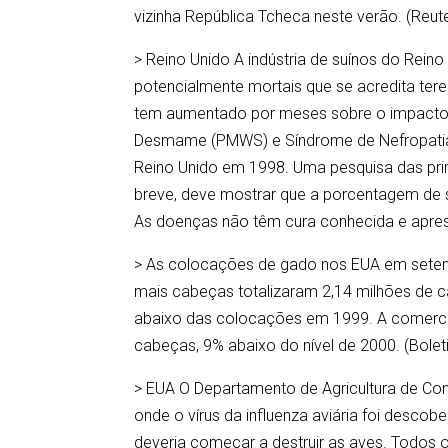
vizinha República Tcheca neste verão. (Reut
> Reino Unido A indústria de suínos do Rei
potencialmente mortais que se acredita ter
tem aumentado por meses sobre o impacto
Desmame (PMWS) e Síndrome de Nefropatia p
Reino Unido em 1998. Uma pesquisa das prin
breve, deve mostrar que a porcentagem de
As doenças não têm cura conhecida e apres
> As colocações de gado nos EUA em sete
mais cabeças totalizaram 2,14 milhões de
abaixo das colocações em 1999. A comerci
cabeças, 9% abaixo do nível de 2000. (Bole
> EUA O Departamento de Agricultura de Con
onde o vírus da influenza aviária foi desco
deveria começar a destruir as aves. Todos 