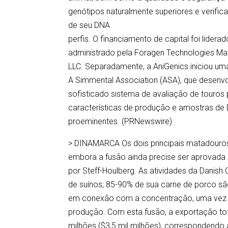
genótipos naturalmente superiores e verific
de seu DNA
perfis. O financiamento de capital foi lider
administrado pela Foragen Technologies Ma
LLC. Separadamente, a AniGenics iniciou u
A Simmental Association (ASA), que desenv
sofisticado sistema de avaliação de touros
características de produção e amostras de 
proeminentes. (PRNewswire)
> DINAMARCA Os dois principais matadouros 
embora a fusão ainda precise ser aprovada p
por Steff-Houlberg. As atividades da Danis
de suínos; 85-90% de sua carne de porco s
em conexão com a concentração, uma vez q
produção. Com esta fusão, a exportação tot
milhões ($3,5 mil milhões), correspondendo