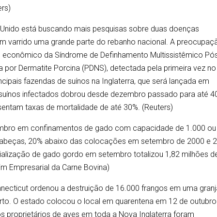
ers)
no Unido está buscando mais pesquisas sobre duas doenças
em varrido uma grande parte do rebanho nacional. A preocupaç
 econômico da Síndrome de Definhamento Multissistêmico Pó
or Dermatite Porcina (PDNS), detectada pela primeira vez no
cipais fazendas de suínos na Inglaterra, que será lançada em
 suínos infectados dobrou desde dezembro passado para até 4
entam taxas de mortalidade de até 30%. (Reuters)
mbro em confinamentos de gado com capacidade de 1.000 ou
 cabeças, 20% abaixo das colocações em setembro de 2000 e 
alização de gado gordo em setembro totalizou 1,82 milhões d
tim Empresarial da Carne Bovina)
necticut ordenou a destruição de 16.000 frangos em uma granj
berto. O estado colocou o local em quarentena em 12 de outubro
os proprietários de aves em toda a Nova Inglaterra foram