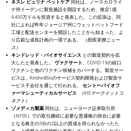
ネスレ ピュリナ ペットケア
同社は、ノースカロライ
ナ州イーデンに製造施設を開設するため、推定1億
4,450万ドルを投資すると発表した。この拡張は、同
社によれば昨年ジョージア州にウェットペットフード
工場と配送センターを開設したことから始まった、よ
り広範な成長計画の一環である。
（獣医実務ニュー
ス）
キンドレッド・バイオサイエンス
との製造契約を拡
大したと発表した。
ヴァクサート
、COVID-19の経口
ワクチンと他のワクチン候補をカバーする。製造サー
ビスは、KindredBioのサービス契約開発および製造サ
ービス子会社を通じて行われる。
セントーバイオフ
ァーマシューティカルサービス
.
（IHSマークイットコ
ネクト）
ゾメディカ製薬
同社は、ニューヨーク証券取引所
（NYSE）での取引継続に必要な普通株の併合に必要
となる株主の3分の2以上の賛成を得られなかったた