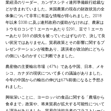
業経済のリーダー、カンザスシティ連邦準備銀行総裁な
どが含まれていました。米国農業の現在の財政状況の全
体像について非常に有益な情報が得られました。2018
年以来 $33B に及ぶ連邦政府の援助がなければ、農家は
トウモロコシで 1 エーカーあたり $291、豆で 1 エーカ
ーあたり $69 の損失を被っていたはずなので、決して良
い状況ではありません。貿易政策とその影響に関するプ
レゼンテーションが複数あり、講演者が政治的にどちら
の側にいるのかすぐに判断できました。
農産物の主要輸出市場（47%）である中国、日本、メキ
シコ、カナダの現状について多くの議論がありました。
今年の中国からの輸出の伸びは67%前後になると予想さ
れました。
興味深いことに、ヨーロッパの食品に関する「農場から
食卓まで」政策や、将来貿易が拡大する可能性について
も議論がありました。貿易交渉担当者のフラストレーシ