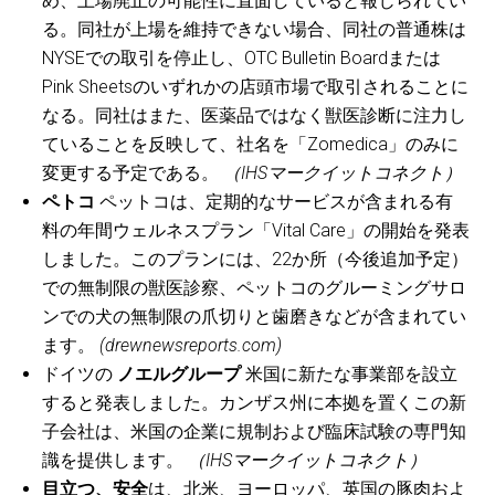
め、上場廃止の可能性に直面していると報じられてい
る。同社が上場を維持できない場合、同社の普通株は
NYSEでの取引を停止し、OTC Bulletin Boardまたは
Pink Sheetsのいずれかの店頭市場で取引されることに
なる。同社はまた、医薬品ではなく獣医診断に注力し
ていることを反映して、社名を「Zomedica」のみに
変更する予定である。
（IHSマークイットコネクト）
ペトコ
ペットコは、定期的なサービスが含まれる有
料の年間ウェルネスプラン「Vital Care」の開始を発表
しました。このプランには、22か所（今後追加予定）
での無制限の獣医診察、ペットコのグルーミングサロ
ンでの犬の無制限の爪切りと歯磨きなどが含まれてい
ます。
(drewnewsreports.com)
ドイツの
ノエルグループ
米国に新たな事業部を設立
すると発表しました。カンザス州に本拠を置くこの新
子会社は、米国の企業に規制および臨床試験の専門知
識を提供します。
（IHSマークイットコネクト）
目立つ、安全
は、北米、ヨーロッパ、英国の豚肉およ