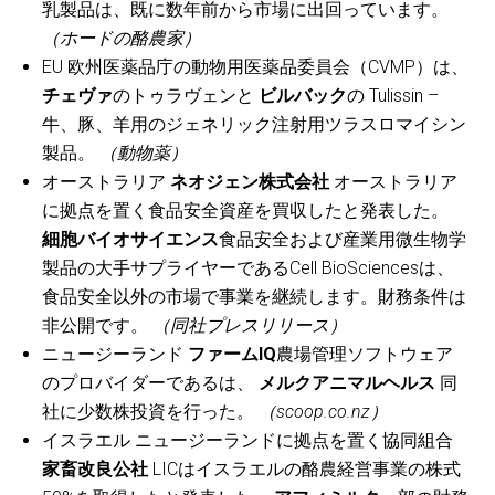
乳製品は、既に数年前から市場に出回っています。
（ホードの酪農家）
EU 欧州医薬品庁の動物用医薬品委員会（CVMP）は、
チェヴァ
のトゥラヴェンと
ビルバック
の Tulissin –
牛、豚、羊用のジェネリック注射用ツラスロマイシン
製品。
（動物薬）
オーストラリア
ネオジェン株式会社
オーストラリア
に拠点を置く食品安全資産を買収したと発表した。
細胞バイオサイエンス
食品安全および産業用微生物学
製品の大手サプライヤーであるCell BioSciencesは、
食品安全以外の市場で事業を継続します。財務条件は
非公開です。
（同社プレスリリース）
ニュージーランド
ファームIQ
農場管理ソフトウェア
のプロバイダーであるは、
メルクアニマルヘルス
同
社に少数株投資を行った。
（scoop.co.nz）
イスラエル ニュージーランドに拠点を置く協同組合
家畜改良公社
LICはイスラエルの酪農経営事業の株式