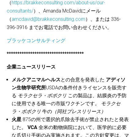
（
https://brakkeconsulting.com/about-us/our-
consultants/
）、Amanda McDavidにメール
（
amcdavid@brakkeconsulting.com
）、または 336-
396-3916 までお電話でお問い合わせください。
ブラッケコンサルティング
************************************
企業ニュースリリース
メルクアニマルヘルス
との合意を発表した
アディソ
ン生物学研究所
USDAの条件付きライセンスを販売す
る
モラクセラ・ボボクリ
この製品は、結膜炎の予防
に使用できる唯一の市販ワクチンです。
モラクセ
ラ・ボボクリ
牛の
（同社プレスリリース）
火星
875の州で選択的爪除去手術が禁止されたと発表
した。
VCA
全米の動物病院において、医学的に必要
な爪切り手術のみ実施されます。この方針変更は、マ