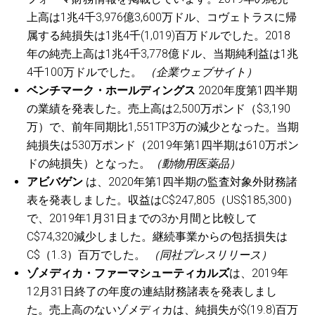
上高は1兆4千3,976億3,600万ドル、コヴェトラスに帰
属する純損失は1兆4千(1,019)百万ドルでした。2018
年の純売上高は1兆4千3,778億ドル、当期純利益は1兆
4千100万ドルでした。
（企業ウェブサイト）
ベンチマーク・ホールディングス
2020年度第1四半期
の業績を発表した。売上高は2,500万ポンド（$3,190
万）で、前年同期比1,551TP3万の減少となった。当期
純損失は530万ポンド（2019年第1四半期は610万ポン
ドの純損失）となった。
（動物用医薬品）
アビバゲン
は、2020年第1四半期の監査対象外財務諸
表を発表しました。収益はC$247,805（US$185,300）
で、2019年1月31日までの3か月間と比較して
C$74,320減少しました。継続事業からの包括損失は
C$（1.3）百万でした。
（同社プレスリリース）
ゾメディカ・ファーマシューティカルズ
は、2019年
12月31日終了の年度の連結財務諸表を発表しまし
た。売上高のないゾメディカは、純損失が$(19.8)百万