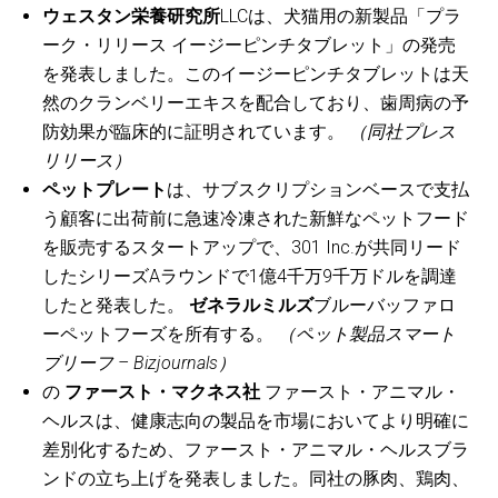
ウェスタン栄養研究所
LLCは、犬猫用の新製品「プラ
ーク・リリース イージーピンチタブレット」の発売
を発表しました。このイージーピンチタブレットは天
然のクランベリーエキスを配合しており、歯周病の予
防効果が臨床的に証明されています。
（同社プレス
リリース）
ペットプレート
は、サブスクリプションベースで支払
う顧客に出荷前に急速冷凍された新鮮なペットフード
を販売するスタートアップで、301 Inc.が共同リード
したシリーズAラウンドで1億4千万9千万ドルを調達
したと発表した。
ゼネラルミルズ
ブルーバッファロ
ーペットフーズを所有する。
（ペット製品スマート
ブリーフ – Bizjournals）
の
ファースト・マクネス社
ファースト・アニマル・
ヘルスは、健康志向の製品を市場においてより明確に
差別化するため、ファースト・アニマル・ヘルスブラ
ンドの立ち上げを発表しました。同社の豚肉、鶏肉、