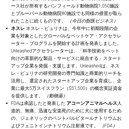
ース社が所有するバンフィールド動物病院1,050施設
とブルーパール動物病院80施設でも同様の措置が取ら
れたことに続くものです。
（今日の獣医ビジネス）
ネスレ
ネスレ・ピュリナは、今年中に初期段階の企
業を対象としたグローバルなペットケア・アクセラレ
ーター・プログラムを開始する計画を発表しました。
Unleashedアクセラレーターは、「科学技術をペット
向けの革新的な製品・サービスに統合する」スタート
アップ企業を発掘・支援します。Unleashedは、ネス
レ・ピュリナの研究開発の専門知識と商業的リーチを
活用し、選定されたスタートアップ企業を育成し、企
業に最大5万スイスフラン（$51,500）の概念実証資金
を提供します。
（動物薬）
FDAは承認したと発表した
アコーンアニマルヘルス
人
道的、無痛、迅速な安楽死のために犬に使用するため
の、ジェネリックのペントバルビタールナトリウムお
よびフェニトインナトリウム注射液です。
（FDA）