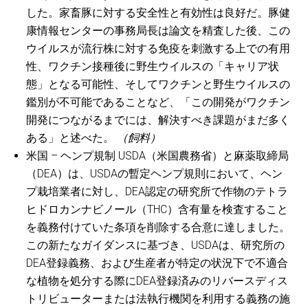
した。家畜豚に対する安全性と有効性は良好だ。豚健
康情報センターの事務局長は論文を精査した後、この
ウイルスが流行株に対する免疫を刺激する上での有用
性、ワクチン接種後に野生ウイルスの「キャリア状
態」となる可能性、そしてワクチンと野生ウイルスの
鑑別が不可能であることなど、「この開発がワクチン
開発につながるまでには、解決すべき課題がまだ多く
ある」と述べた。
（飼料）
米国 – ヘンプ規制 USDA（米国農務省）と麻薬取締局
（DEA）は、USDAの暫定ヘンプ規則において、ヘン
プ栽培業者に対し、DEA認定の研究所で作物のテトラ
ヒドロカンナビノール（THC）含有量を検査すること
を義務付けていた条項を削除する合意に達しました。
この新たなガイダンスに基づき、USDAは、研究所の
DEA登録義務、および生産者が特定の状況下で不適合
な植物を処分する際にDEA登録済みのリバースディス
トリビューターまたは法執行機関を利用する義務の施