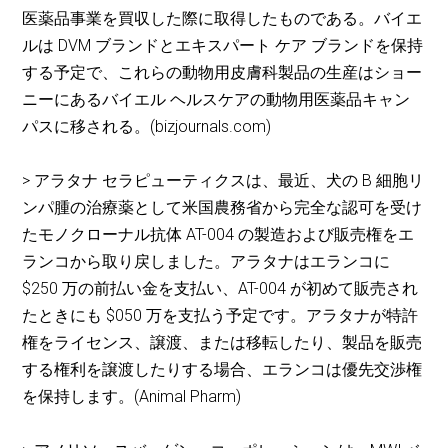
医薬品事業を買収した際に取得したものである。バイエ
ルは DVM ブランドとエキスパート ケア ブランドを保持
する予定で、これらの動物用皮膚科製品の生産はショー
ニーにあるバイエル ヘルスケアの動物用医薬品キャン
パスに移される。(bizjournals.com)
> アラタナ セラピューティクスは、最近、犬の B 細胞リ
ンパ腫の治療薬として米国農務省から完全な認可を受け
たモノクローナル抗体 AT-004 の製造および販売権をエ
ランコから取り戻しました。アラタナはエランコに
$250 万の前払い金を支払い、AT-004 が初めて販売され
たときにも $050 万を支払う予定です。アラタナが特許
権をライセンス、譲渡、または移転したり、製品を販売
する権利を譲渡したりする場合、エランコは優先交渉権
を保持します。(Animal Pharm)