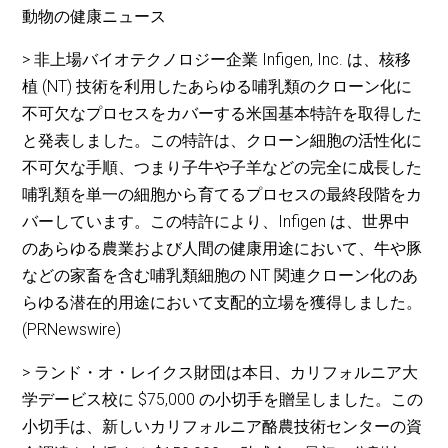
動物の健康ニュース
> 非上場バイオテクノロジー企業 Infigen, Inc. は、核移
植 (NT) 技術を利用したあらゆる哺乳類のクローン化に
不可欠なプロセスをカバーする米国基本特許を取得した
と発表しました。この特許は、クローン細胞の活性化に
不可欠な手順、つまり子牛や子羊などの完全に成長した
哺乳類を単一の細胞から育てるプロセスの最終段階をカ
バーしています。この特許により、Infigen は、世界中
のあらゆる農業および人間の健康用途において、牛や豚
などの家畜を含む哺乳類細胞の NT 関連クローン化のあ
らゆる潜在的用途において支配的立場を獲得しました。
(PRNewswire)
> ランド・オ・レイクス財団は本日、カリフォルニア大
学デービス校に $75,000 の小切手を贈呈しました。この
小切手は、新しいカリフォルニア酪農技術センターの資