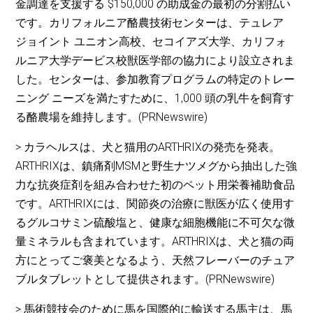
金調達を支援する $150,000 の助成金の最初の分割払い
です。カリフォルニア酪農技術センターは、テュレア
ジョイント ユニオン高校、セコイアズ大学、カリフォ
ルニア大学デービス校獣医学部の協力により設立されま
した。センターは、参加教育プログラムの特定のトレー
ニング ニーズを満たすために、1,000 頭の乳牛を飼育す
る酪農場を維持します。(PRNewswire)
> カラヘルスは、犬と猫用のARTHRIXの発売を発表。
ARTHRIXは、鎮痛剤MSMと野生ナツメグから抽出した強
力な抗炎症剤を組み合わせた初のペット用栄養補助食品
です。ARTHRIXには、関節炎の治療に獣医が広く使用す
るグルコサミン硫酸塩と、健康な細胞機能に不可欠な微
量ミネラルも含まれています。ARTHRIXは、犬と猫の両
方にとってご褒美となるよう、天然フレーバーのチュア
ブルタブレットとして提供されます。(PRNewswire)
> 馬術競技会のために馬を国際的に輸送する馬主は、馬