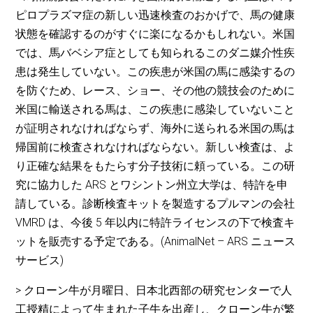
ピロプラズマ症の新しい迅速検査のおかげで、馬の健康
状態を確認するのがすぐに楽になるかもしれない。米国
では、馬バベシア症としても知られるこのダニ媒介性疾
患は発生していない。この疾患が米国の馬に感染するの
を防ぐため、レース、ショー、その他の競技会のために
米国に輸送される馬は、この疾患に感染していないこと
が証明されなければならず、海外に送られる米国の馬は
帰国前に検査されなければならない。新しい検査は、よ
り正確な結果をもたらす分子技術に頼っている。この研
究に協力した ARS とワシントン州立大学は、特許を申
請している。診断検査キットを製造するプルマンの会社
VMRD は、今後 5 年以内に特許ライセンスの下で検査キ
ットを販売する予定である。(AnimalNet – ARS ニュース
サービス)
> クローン牛が月曜日、日本北西部の研究センターで人
工授精によって生まれた子牛を出産し、クローン牛が繁