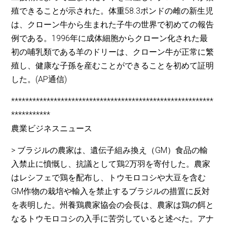
殖できることが示された。体重58.3ポンドの雌の新生児
は、クローン牛から生まれた子牛の世界で初めての報告
例である。1996年に成体細胞からクローン化された最
初の哺乳類である羊のドリーは、クローン牛が正常に繁
殖し、健康な子孫を産むことができることを初めて証明
した。(AP通信)
*********************************************************
***********
農業ビジネスニュース
> ブラジルの農家は、遺伝子組み換え（GM）食品の輸
入禁止に憤慨し、抗議として鶏2万羽を寄付した。農家
はレシフェで鶏を配布し、トウモロコシや大豆を含む
GM作物の栽培や輸入を禁止するブラジルの措置に反対
を表明した。州養鶏農家協会の会長は、農家は鶏の餌と
なるトウモロコシの入手に苦労していると述べた。アナ