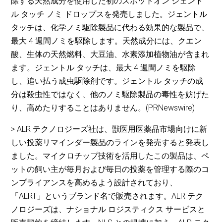
除する天然成分を使用した初のスポットオン ジェント
ル タッチ ノミ ドロップスを発売しました。ジェントル
タッチは、化学ノミ駆除製品に代わる効果的な製品で、
最大 4 週間ノミを駆除します。天然成分には、クエン
酸、生体の天然燃料、大豆油、水素添加植物油が含まれ
ます。ジェントル タッチは、最大 4 週間ノミを駆除
し、追い払う成虫駆除剤です。ジェントル タッチの成
分は殺虫性ではなく、他のノミ駆除製品の毒性を妨げた
り、高めたりすることはありません。(PRNewswire)
> ALR テクノロジーズ社は、獣医用医薬品市場向けに新
しい投薬リマインダー製品のラインを発売すると発表し
ました。マイクロチップ技術を活用したこの製品は、ペ
ットの飼い主が毎月および毎日の投薬を管理する際のコ
ンプライアンスを高めるよう設計されており、
「ALRT」というブランド名で販売されます。ALR テク
ノロジーズは、ナショナル ロジスティクス サービスと