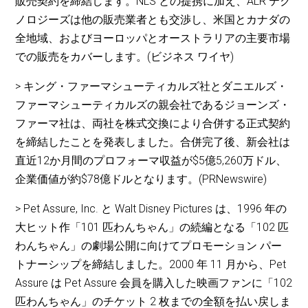
販売契約を締結します。NLS との提携に加え、ALR テク
ノロジーズは他の販売業者とも交渉し、米国とカナダの
全地域、およびヨーロッパとオーストラリアの主要市場
での販売をカバーします。(ビジネス ワイヤ)
> キング・ファーマシューティカルズ社とダニエルズ・
ファーマシューティカルズの親会社であるジョーンズ・
ファーマ社は、両社を株式交換により合併する正式契約
を締結したことを発表しました。合併完了後、新会社は
直近12か月間のプロフォーマ収益が$5億5,260万ドル、
企業価値が約$78億ドルとなります。(PRNewswire)
> Pet Assure, Inc. と Walt Disney Pictures は、1996 年の
大ヒット作「101 匹わんちゃん」の続編となる「102 匹
わんちゃん」の劇場公開に向けてプロモーション パー
トナーシップを締結しました。2000 年 11 月から、Pet
Assure は Pet Assure 会員を購入した映画ファンに「102
匹わんちゃん」のチケット 2 枚までの全額を払い戻しま