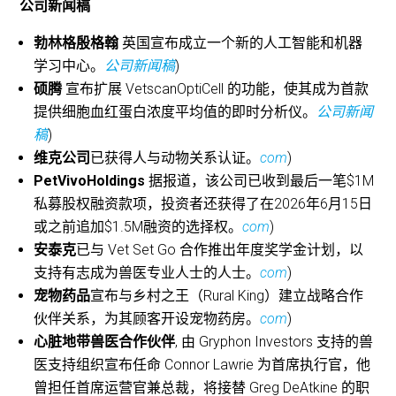
公司新闻稿
勃林格殷格翰
英国宣布成立一个新的人工智能和机器
学习中心。
公司新闻稿
)
硕腾
宣布扩展 VetscanOptiCell 的功能，使其成为首款
提供细胞血红蛋白浓度平均值的即时分析仪。
公司新闻
稿
)
维克公司
已获得人与动物关系认证。
com
)
PetVivoHoldings
据报道，该公司已收到最后一笔$1M
私募股权融资款项，投资者还获得了在2026年6月15日
或之前追加$1.5M融资的选择权。
com
)
安泰克
已与 Vet Set Go 合作推出年度奖学金计划，以
支持有志成为兽医专业人士的人士。
com
)
宠物药品
宣布与乡村之王（Rural King）建立战略合作
伙伴关系，为其顾客开设宠物药房。
com
)
心脏地带兽医合作伙伴
, 由 Gryphon Investors 支持的兽
医支持组织宣布任命 Connor Lawrie 为首席执行官，他
曾担任首席运营官兼总裁，将接替 Greg DeAtkine 的职