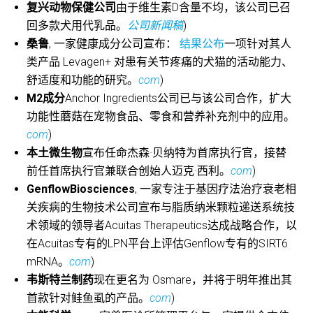
复兴动物保健公司
由于维生素D含量不均，该公司已召
回多款犬用代乳品。
公司新闻稿
)
桑鲁
, 一家健康成分公司宣布：
结果公布
一项针对其人
类产品 Levagen+ 对患有关节疼痛的犬猫的活动能力、
舒适度和功能的研究。
com
)
M2成分
Anchor Ingredients公司已与该公司合作，扩大
功能性蘑菇在宠物食品、零食和营养补充剂中的应用。
com
)
本土微生物
宣布任命杰森·贝纳特为首席执行官，接替
前任首席执行官兼联合创始人迈克·西利。
com
)
GenflowBiosciences
, 一家专注于基因疗法治疗衰老相
关疾病的生物技术公司宣布与脂质纳米颗粒递送系统技
术领域的领导者Acuitas Therapeutics达成战略合作，以
在Acuitas专有的LPN平台上评估Genflow专有的SIRT6
mRNA。
com
)
韦斯特兰制药
现在更名为 Osmare，并将于明年推出其
首款针对鲑鱼虱的产品。
com
)