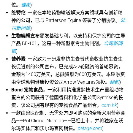
位。
雅虎
)
维特伦
, 一家在本地药物输送解决方案领域具有创新精
神的公司，已与 Patterson Equine 签署了分销协议。
公
司新闻稿
)
生物編輯
宣布颁发基础专利，以支持和保护公司的主导
产品 BE-101，这是一种新型家禽生物制剂。
公司新闻
稿
)
营养素
, 一家致力于研发非抗生素替代畜牧业抗生素生
长促进剂的公司宣布，已完成A-2轮融资的首轮募资，
金额为1400万美元，总融资额为600万美元。本轮融资
由全球动物健康投资公司Arrow Ventures领投。
组织
)
Bond 宠物食品，
一家利用精准发酵技术生产重组动物
蛋白的公司获得了德国香料和化学品公司Symrise的投
资，该公司拥有现有的宠物食品产品组合。
com.hk
)
一款由兽医配制、无需处方即可购买的全新犬用营养食
品——Pol Clinical Nutrition——已经上市，并将独家在沃
尔玛实体店和沃尔玛官网销售。
petage.com
)