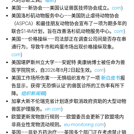
人的诊断工具。
组织
)
美国——新协会——美国认证兽医技师协会成立。
com
)
美国洛杉矶动物服务中心——美国防止虐待动物协会
（ASPCA）和最佳朋友动物协会宣布了一项为期多年的
联合$14M计划，旨在改善洛杉矶动物服务中心。
com
)
美国——价格操纵——司法部正在调查公司间是否存在串
通行为，导致牛市和鸡蛋市场出现价格操纵现象。
com
)
美国堪萨斯州立大学——安妮特·奥康纳博士被任命为兽
医学院院长，自2026年8月2日起生效。
com
)
美国工作场所伤害——无惧组织发布了一项
新白皮书
报
告显示，获得“无恐惧认证”的兽医诊所的工伤率有所下
降。
组织新闻稿
)
加拿大新不伦瑞克省计划逐步取消政府资助的大型动物
兽医护理服务。
vin.com
)
欧盟更新宠物旅行规则——欧盟委员会更新了欧盟境内
非商业性宠物流动规则。
ieu-monitoring.com
)
英国——非处方药治疗——英国多个部门正在考虑禁止销