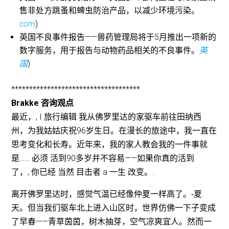
售非处方跳蚤和蜱虫防治产品，以减少环境污染。
com
)
英国不良事件报告——兽药管理局将于5月推出一项新的
数字服务，用于报告与动物药品相关的不良事件。
英
国
)
************************************
Brakke 咨询观点
最近，,
I
旅行
编辑
我从佛罗里达的家驱车前往田纳西
州，为我姑姑庆祝96岁生日。在漫长的旅途中，我一直在
思考变化和长寿。近年来，我的家人教会我的一件事就
是……
必须
活到90多岁并不容易——如果你真的活到
了，,
你已经
当然
目击者
a
一生
改变。.
离开佛罗里达时，感觉气温已经像仲夏一样高了。
‑
夏
天。但当我们驱车北上进入山区时，世界仿佛一下子变成
了早春——青草茵茵，树木抽芽，空气凉爽宜人。然而一