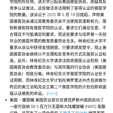
学院的所在地，该大学已起诉美国兽医协会，质疑其反
竞争认证做法，这些做法非法限制了获得认证的兽医学
院的数量。该诉讼于 2025 年 6 月 18 日提起，声称美
国兽医协会通过其教育委员会不当使用其垄断权力，限
制新建和现有兽医学院的认证，要求它们满足任意、不
合理且不可能满足的要求，而这些要求与培养第一天就
毕业的兽医所需的教育质量完全无关。林肯纪念大学不
要求从诉讼中获得金钱赔偿，只要求颁发禁令，阻止美
国兽医协会继续以不合理和反竞争的方式实施其认证标
准。此外，林肯纪念大学请求法院将兽医认证机构（美
国兽医协会教育委员会）与其所属的行业协会（美国兽
医协会）彻底分离。林肯纪念大学兽医学院的认证处于
试用期，而林肯纪念大学计划在佛罗里达州杰克逊维尔
附近的奥兰治帕克设立第二个兽医学院的计划也即将面
临认证被拒的命运。
(
com
)
美国 – 螺旋蝇 美国农业部长在德克萨斯州南部启动了
一座可容纳 $8.5 百万只无菌新大陆螺旋蝇 (NWS) 驱散