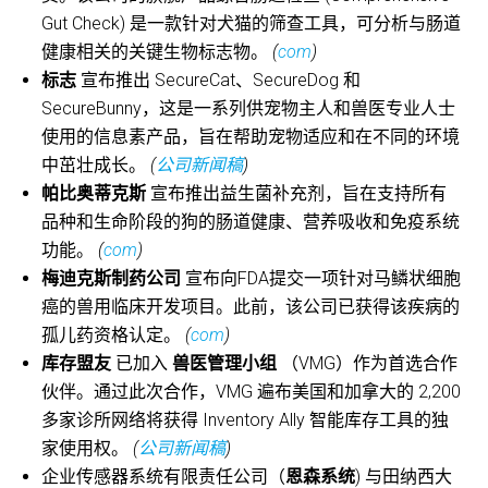
Gut Check) 是一款针对犬猫的筛查工具，可分析与肠道
健康相关的关键生物标志物。
(
com
)
标志
宣布推出 SecureCat、SecureDog 和
SecureBunny，这是一系列供宠物主人和兽医专业人士
使用的信息素产品，旨在帮助宠物适应和在不同的环境
中茁壮成长。
(
公司新闻稿
)
帕比奥蒂克斯
宣布推出益生菌补充剂，旨在支持所有
品种和生命阶段的狗的肠道健康、营养吸收和免疫系统
功能。
(
com
)
梅迪克斯制药公司
宣布向FDA提交一项针对马鳞状细胞
癌的兽用临床开发项目。此前，该公司已获得该疾病的
孤儿药资格认定。
(
com
)
库存盟友
已加入
兽医管理小组
（VMG）作为首选合作
伙伴。通过此次合作，VMG 遍布美国和加拿大的 2,200
多家诊所网络将获得 Inventory Ally 智能库存工具的独
家使用权。
(
公司新闻稿
)
企业传感器系统有限责任公司（
恩森系统
) 与田纳西大