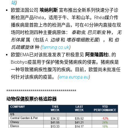
站
)
欧盟法国公司
埃纳利斯
宣布推出全新系列快速分子诊
断检测产品Rhéa，适用于牛、羊和山羊。Rhéa媒介传
播疾病是首款上市的检测产品，可在40分钟内直接在现
场同时检测四种主要病原体：
泰勒虫
,
巴贝斯虫
种，
无
形体属
属（包括
A. 边缘
和
嗜吞噬细胞无菌
）， 和
伯
氏疏螺旋体
种
(
farming.co.uk
)
欧盟EMA已对该批准发表了积极意见
阿奎隆圆柱
L.的
Biobhyo疫苗用于保护猪免受猪痢疾的侵害。猪痢疾是
一种导致猪痢疾性腹泻的疾病。目前，欧盟尚未批准任
何针对该疾病的疫苗。
(
ema.europa.eu
)
***********************************
动物保健股票价格追踪器