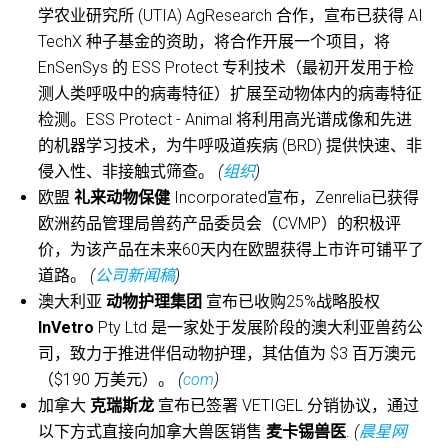
学农业研究所 (UTIA) AgResearch 合作，宣布已获得 AI
TechX 种子基金的资助，将合作开展一个项目，将
EnSenSys 的 ESS Protect 专利技术（最初开发用于检
测人类呼吸中的病毒特征）扩展至动物体内的病毒特征
检测。ESS Protect - Animal 将利用高光谱成像和先进
的机器学习技术，为牛呼吸道疾病 (BRD) 提供快速、非
侵入性、非接触式筛查。
(
组织
)
欧盟
礼来动物保健
Incorporated宣布，Zenrelia已获得
欧洲药品管理局兽药产品委员会（CVMP）的积极评
价，为该产品在未来60天内在欧盟获得上市许可铺平了
道路。
(
公司新闻稿
)
澳大利亚
动物护理集团
宣布已收购25%战略股权
InVetro
Pty Ltd 是一家处于发展阶段的澳大利亚兽药公
司，致力于推进伴侣动物护理，其估值为 $3 百万澳元
（$190 万美元）。
(
com
)
加拿大
克瑞斯龙
宣布已签署 VETIGEL 分销协议，通过
以下方式直接向加拿大兽医销售
麦卡锡兽医
.
(
晨星网