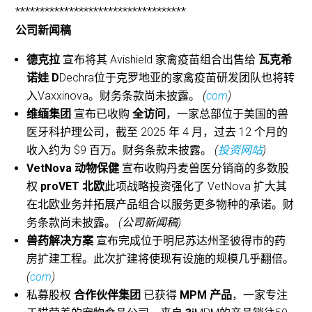
***********************************
公司新闻稿
德克拉
宣布将其 Avishield 家禽疫苗组合出售给
瓦克希
诺娃
D
Dechra位于克罗地亚的家禽疫苗研发团队也将转
入Vaxxinova。财务条款尚未披露。
(
com
)
维缅集团
宣布已收购
全访问
，一家总部位于美国的兽
医牙科护理公司，截至 2025 年 4 月，过去 12 个月的
收入约为 $9 百万。财务条款未披露。
(
投资网站
)
VetNova 动物保健
宣布收购丹麦兽医分销商的多数股
权
proVET 北欧
此项战略投资强化了 VetNova 扩大其
在北欧业务并拓展产品组合以服务更多物种的承诺。财
务条款尚未披露。
(公司新闻稿)
兽药解决方案
宣布完成位于明尼苏达州圣彼得市的药
房扩建工程。此次扩建将使现有设施的规模几乎翻倍。
(
com
)
私募股权
合作伙伴集团
已获得
MPM 产品
，一家专注