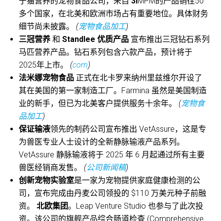
于猫营养的宠物食品公司，来自
3i
MPM的产品销往50
多个国家，在北美和欧洲市场占有重要地位。具体财务
细节尚未披露。
(
宠物食品加工
)
三冠营养
和
Standlee 优质产品
宣布推出三冠钻石系列
马匹营养产品。钻石系列包含六款产品，预计将于
2025年上市。
(
com
)
法米娜宠物食品
正式在北卡罗来纳州里兹维尔开设了
其在美国的第一家制造工厂。Farmina 虽然是美国制造
业的新手，但已为北美客户提供服务十余年。
(
宠物食
品加工
)
保证输液
领先的制药公司宣布推出 VetAssure，这是专
为兽医专业人士设计的全新静脉输液产品系列。
VetAssure 静脉输液将于 2025 年 6 月起通过所有主要
兽医经销商发售。
(
公司新闻稿
)
创新宠物实验室
是一家为宠物提供家庭健康检测的公
司，宣布完成由丹麦公司领投的 $110 万美元种子前融
资。
北欧集团
。Leap Venture Studio 也参与了此次投
资。该公司的旗舰产品综合肠道检查 (Comprehensive