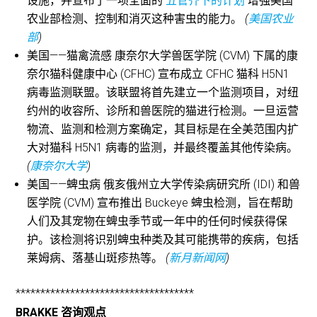
设施，并宣布了一项全面的
五管齐下的计划
增强美国
农业部检测、控制和消灭这种害虫的能力。
(
美国农业
部
)
美国——猫禽流感 康奈尔大学兽医学院 (CVM) 下属的康
奈尔猫科健康中心 (CFHC) 宣布成立 CFHC 猫科 H5N1
病毒监测联盟。该联盟将首先建立一个监测项目，对纽
约州的收容所、诊所和兽医院的猫进行检测。一旦运营
物流、监测和检测方案确定，其目标是在全美范围内扩
大对猫科 H5N1 病毒的监测，并最终覆盖其他传染病。
(
康奈尔大学
)
美国——蜱虫病 俄亥俄州立大学传染病研究所 (IDI) 和兽
医学院 (CVM) 宣布推出 Buckeye 蜱虫检测，旨在帮助
人们及其宠物在蜱虫季节或一年中的任何时候获得保
护。该检测将识别蜱虫种类及其可能携带的疾病，包括
莱姆病、落基山斑疹热等。
(
新月新闻网
)
************************************
BRAKKE 咨询观点