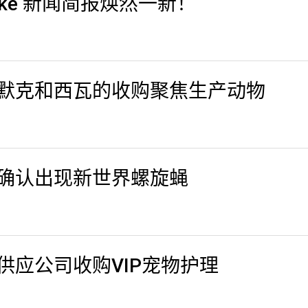
ke 新闻简报焕然一新！
默克和西瓦的收购聚焦生产动物
确认出现新世界螺旋蝇
供应公司收购VIP宠物护理