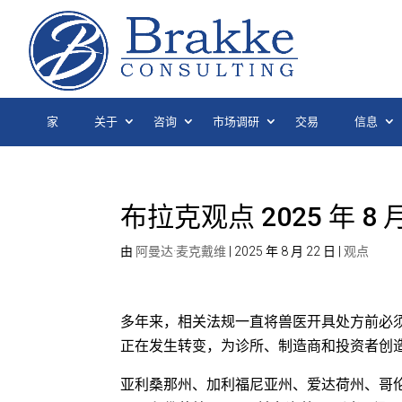
家
关于
咨询
市场调研
交易
信息
布拉克观点 2025 年 8 月
由
阿曼达·麦克戴维
|
2025 年 8 月 22 日
|
观点
多年来，相关法规一直将兽医开具处方前必
正在发生转变，为诊所、制造商和投资者创
亚利桑那州、加利福尼亚州、爱达荷州、哥