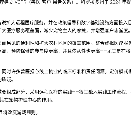
立 VCPR（兽医-客户-患者关系）。科罗拉多州于 2024 年
极游说扩大远程医疗服务，并在政策倡导和数字基础设施方面投入
扩大医疗服务覆盖面，减少宠物主人的摩擦，并增强客户忠诚度
显而易见的便利性和扩大农村地区的覆盖范围。整合虚拟医疗服
更高，预防保健的参与度更高，并且依从性也更高——尤其是在将
，同时许多兽医担心线上执业的临床标准和责任问题。定价模式
的质疑。
重要组成部分，采用远程医疗的实践——将其融入实践工作流程、
强其在宠物护理中心的作用。
且将改变游戏规则。