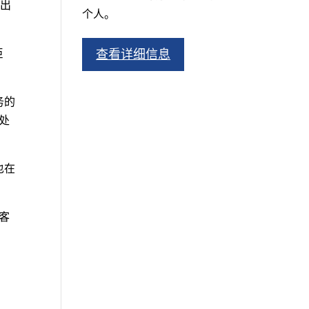
提出
个人。
巨
查看详细信息
。
务的
处
也在
客