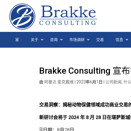
家
关于
咨询
市场调研
交易
信息
Brakke Consulti
由
阿曼达·麦克戴维
|
2023年6月1日
|
公司新闻
,
什
交易洞察：揭秘动物保健领域成功商业交易
新研讨会将于 2024 年 8 月 28 日在堪萨斯
🗓️日期：8月28日