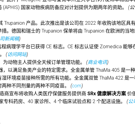
(APHIS) 国家动物疾病防备应对计划提供为期两年的资助。
(
rupanion 产品。此次推出是该公司在 2022 年收购该地区具
和瑞士的 Trupanion 保单将由 Trupanion 在欧洲的当
司新闻稿
)
远程病理学平台已获得 CE 标志。CE 标志认证使 Zomedica 能够
镜。
(
访问网站
)
，为动物主人提供全天候订单管理功能。
(
商业电讯
)
以满足鱼类产业的特定需求。全金属单管 ThaMa 405 是一
环境疫苗接种所需的所有功能。全金属双管 ThaMa 422 是
射两种不同剂量的两种不同疫苗。
(
com
)
食制造商宣布将收购人类医疗保健服务提供商
SRx 健康解决方案
价
着 35 家专科药房、40 家诊所、4 个临床试验点和 2 个配送设施。
(
公
*