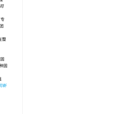
公司
有专
地团
在整
种固
一种固
值
司新