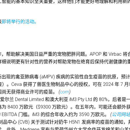
工智能的基本知识至关重要，这样他们才能更好地理解和利用新
表
即将举行的活动。
作，帮助解决美国日益严重的宠物肥胖问题。APOP 和 Virbac 将
详细说明更有针对性的营养对帮助宠物在绝育后保持代谢健康的
现的禽亚肺病毒 (aMPV) 疾病的实验性自生疫苗的抗原，预
。Ceva 获得了兽医生物制品中心的授权，可在 2024 年 7 月
国尚无获得商业许可的疫苗。
(
com
)
3
爱尔兰 Dental Limited 和澳大利亚 iM3 Pty Ltd 的 80%，后者是
8400 万欧元（$9300 万欧元）。在五年内，可能还会额外
BITDA 门槛。iM3 的综合年收入约为 3590 万欧元。
(
公司网
中心 (CVB) 关于测试针对奶牛 H5N1 发病率的疫苗的通知，
此外，Medgene 宣布与爱荷华州立大学合作开发绵羊和山羊