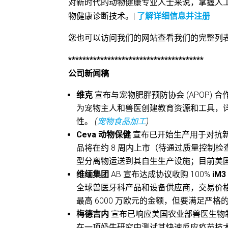
对新时代的动物健康专业人士来说，掌握人
物健康诊断技术。|
了解详细信息并注册
您也可以访问我们的网站查看我们的完整列
**************************************
公司新闻稿
维克
宣布与宠物肥胖预防协会 (APOP) 合
为宠物主人和兽医创建教育资源和工具，
性。
(
宠物食品加工
)
Ceva 动物保健
宣布已开始生产用于对抗新出
品将在约 8 周内上市（待通过质量控制检查）
型分离物运送到其自生生产设施；目前美
维缅集团
AB 宣布达成协议收购 100%
iM
全球兽医牙科产品和设备供应商，交易价格为 
最高 6000 万欧元的金额，但要满足严格的 E
梅德吉内
宣布已响应美国农业部兽医生物制品
在一项奶牛研究中测试其快速反应疫苗技术。