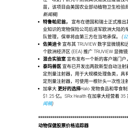
苗，该项目由美国农业部动植物卫生检验局 
新闻稿)
特鲁帕尼翁，
宣布在德国和瑞士正式推出其 T
业知识的宠物保险公司后进军欧洲大陆的举措。德国
队管理，保单将由第三方在当地承保。
(
公
佐美迪卡
宣布其 TRUVIEW 数字显微镜和
个欧洲经济区 (EEA) 推广 TRUVIEW 显微
混合实验室
宣布发布一个新的客户端门户
泰玛兽医
宣布已开发出两款新型自动注射器，
定剂量注射器，用于大规模处理鱼类，具有湿
定剂量注射器，可使用一根针头一次性注
加拿大
更好的选择
Halo 宠物食品和零
$1.25 亿。SRx Health 在加拿大经营
闻稿
)
********************************************
动物保健股票价格追踪器