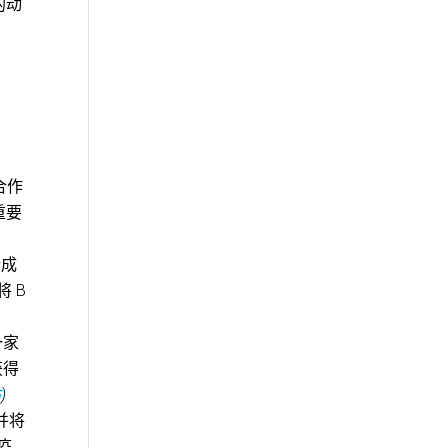
的动
合作
重要
计成
将 B
一家
获得
站
)
并将
疫