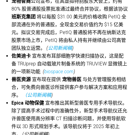
宠物智商
公司宣布，在其虚拟特别股东大会上，约有
80% 股普通股投票批准通过最终合并协议，根据该协议
班斯克集团
将以每股 $31.00 美元的价格收购 PetIQ 全
部流通在外的普通股，全现金交易价值约为 $15 亿美
元。拟议交易完成后，PetIQ 普通股将不再在纳斯达克
股票市场上市，PetIQ 将由私人持有并继续由公司高管
团队独立运营。
(
公司新闻稿
)
佐美迪卡
宣布发布耳部细胞学快速扫描协议，这是配
备 TRUprep 自动载玻片制备系统的 TRUVIEW 显微镜上
的一项新功能
. (
biospace.com
)
兽医资源
宣布现在提供
宠物兽医
与处方管理服务相结
合，可免费向兽医诊所提供客户参与解决方案和应用程
序。
（公司新闻稿
)
Epica 动物保健
宣布推出其新型兽医专用手术导航仪。
除了提高手术过程中的准确性外，新型手术导航仪还允
许兽医使用高分辨率 CT 扫描诊断问题，并使用导航软
件以 3D 形式规划手术。该导航仪将于 2025 年初上
市。
(公司新闻稿)