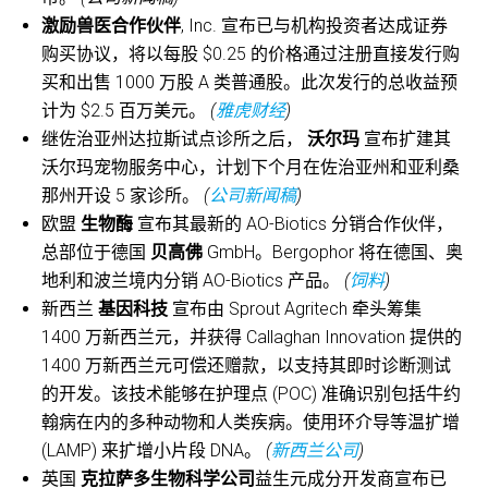
激励兽医合作伙伴
, Inc. 宣布已与机构投资者达成证券
购买协议，将以每股 $0.25 的价格通过注册直接发行购
买和出售 1000 万股 A 类普通股。此次发行的总收益预
计为 $2.5 百万美元。
(
雅虎财经
)
继佐治亚州达拉斯试点诊所之后，
沃尔玛
宣布扩建其
沃尔玛宠物服务中心，计划下个月在佐治亚州和亚利桑
那州开设 5 家诊所。
(
公司新闻稿
)
欧盟
生物酶
宣布其最新的 AO-Biotics 分销合作伙伴，
总部位于德国
贝高佛
GmbH。Bergophor 将在德国、奥
地利和波兰境内分销 AO-Biotics 产品。
(
饲料
)
新西兰
基因科技
宣布由 Sprout Agritech 牵头筹集
1400 万新西兰元，并获得 Callaghan Innovation 提供的
1400 万新西兰元可偿还赠款，以支持其即时诊断测试
的开发。该技术能够在护理点 (POC) 准确识别包括牛约
翰病在内的多种动物和人类疾病。使用环介导等温扩增
(LAMP) 来扩增小片段 DNA。
(
新西兰公司
)
英国
克拉萨多生物科学公司
益生元成分开发商宣布已