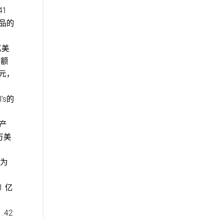
41
产品的
亿美
售额
美元，
's的
。产
万美
损为
1 亿
.42