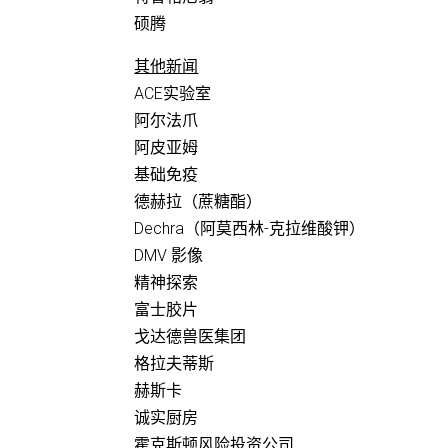
硕腾
其他新闻
ACE实验室
阿尔法爪
阿皮亚姆
基础免疫
德赫拉（蔗糖酯）
Dechra（阿莫西林-克拉维酸钾）
DMV 影像
精神探索
富士胶片
戈达德兽医集团
格拉夫蒂斯
赫斯卡
诚实厨房
霍克斯顿风险投资公司