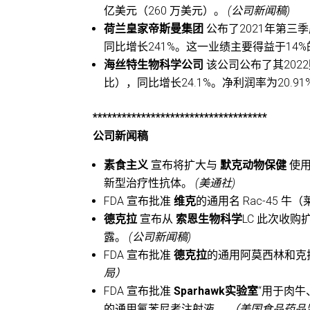
亿美元（260 万美元）。
(公司新闻稿)
荷兰皇家帝斯曼集团
公布了2021年第三
同比增长241%。这一业绩主要得益于14
海丝特生物科学公司
该公司公布了其202
比），同比增长24.1%。净利润率为20.9
************************************
公司新闻稿
素食主义
宣布将扩大与
默克动物保健
使用
新型治疗性抗体。
(美通社)
FDA 宣布批准
维克
的通用名 Rac-45 
德克拉
宣布从
索恩生物科学
LC 此次收购
露。
(公司新闻稿)
FDA 宣布批准
德克拉
的通用阿莫西林和克
局）
FDA 宣布批准
Sparhawk实验室
“用于肉牛
的通用氟苯尼考注射液。
（美国食品药品