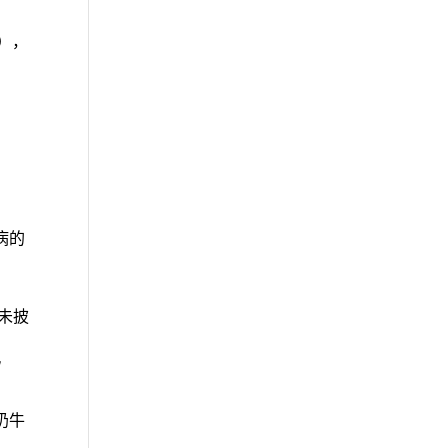
元），
疾病的
尚未披
奶牛