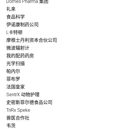
Dômes Pharma 集团
礼来
食品科学
伊诺康制药公司
L卡特顿
摩根士丹利资本合伙公司
微波辐射计
我的配药药房
光学扫描
帕内尔
菲布罗
法国皇家
SentrX 动物护理
史密斯菲尔德食品公司
TriRx Speke
兽医合作社
韦茨