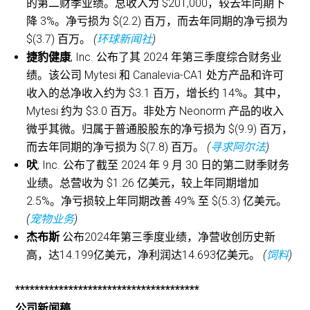
的第二财季业绩。总收入为 $201,000，较去年同期下
降 3%。净亏损为 $(2.2) 百万，而去年同期的净亏损为
$(3.7) 百万。
(
环球新闻社
)
捷豹健康
, Inc. 公布了其 2024 年第三季度综合财务业
绩。该公司 Mytesi 和 Canalevia-CA1 处方产品和许可
收入的总净收入约为 $3.1 百万，增长约 14%。其中，
Mytesi 约为 $3.0 百万。非处方 Neonorm 产品的收入
微乎其微。归属于普通股股东的净亏损为 $(9.9) 百万，
而去年同期的净亏损为 $(7.8) 百万。
(
寻求阿尔法
)
吠
, Inc. 公布了截至 2024 年 9 月 30 日的第二财季财务
业绩。总营收为 $1.26 亿美元，较上年同期增加
2.5%。净亏损较上年同期改善 49% 至 $(5.3) 亿美元。
(
宠物业务
)
杰布斯
公布2024年第三季度业绩，净营收创历史新
高，达14.199亿美元，净利润达14.693亿美元。
(
饲料
)
**************************************
公司新闻稿