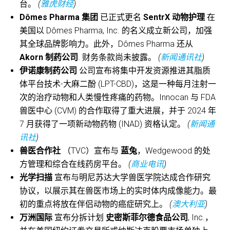
台。
(
雅虎财经
)
Dômes Pharma 集团
已正式更名
SentrX 动物护理
在
美国以 Dômes Pharma, Inc. 的名义成立新公司，加强
其全球品牌影响力。此外，Dômes Pharma 还从
Akorn 制药公司
. 财务条款尚未披露。
(
新闻通讯社
)
伊诺康制药公司
公司宣布将集中开发资源推进其脂质
体平台技术-大麻二酚 (LPT-CBD)，这是一种每月注射一
次的治疗动物和人类慢性疼痛的药物。Innocan 与 FDA
兽医中心 (CVM) 的合作取得了重大进展，并于 2024 年
7 月获得了一项新动物药物 (INAD) 资格认定。
(
新闻通
讯社
)
兽医合作社
（TVC）宣布与
蓝兔
，Wedgewood 的处
方管理和综合在线药房平台。
(
商业电讯
)
光学扫描
宣布与明尼苏达大学兽医学院达成合作研究
协议，以展示其在兽医市场上的实时体内成像能力。最
初的重点将放在伴侣动物的癌症研究上。
(
澳大利亚
)
万洲国际
宣布分拆计划
史密斯菲尔德食品公司
, Inc.，