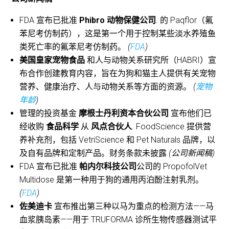
FDA 宣布已批准
Phibro 动物保健公司
. 的 Paqflor（氟
苯尼考仿制药），这是第一个用于控制某些淡水养殖鱼
类死亡率的氟苯尼考仿制药。
(
FDA
)
美国皇家宠物食品
和人与动物关系研究所（HABRI）宣
布合作创建教育内容，旨在为狗和猫主人提供有关宠物
营养、健康治疗、人与动物关系等方面的资源。
(
宠物
年龄
)
管理的投资基金
摩根士丹利资本合伙公司
宣布他们已
经收购
食品科学
从
风点合伙人
. FoodScience 提供营
养补充剂，包括 VetriScience 和 Pet Naturals 品牌，以
及自有品牌和定制产品。财务条款未披露
.(公司新闻稿)
FDA 宣布已批准
帕内尔科技公司
公司的 PropofolVet
Multidose 是第一种用于狗的通用丙泊酚注射乳剂。
(
FDA
)
佐美迪卡
宣布推出第三种以马为重点的检测方法——马
血浆胰岛素——用于 TRUFORMA 诊所生物传感器测试平