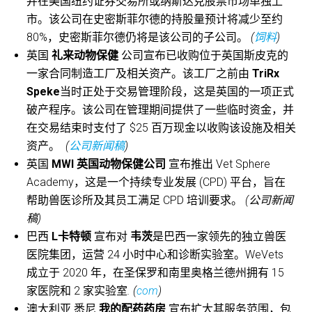
并在美国纽约证券交易所或纳斯达克股票市场单独上
市。该公司在史密斯菲尔德的持股量预计将减少至约
80%，史密斯菲尔德仍将是该公司的子公司。
(
饲料
)
英国
礼来动物保健
公司宣布已收购位于英国斯皮克的
一家合同制造工厂及相关资产。该工厂之前由
TriRx
Speke
当时正处于交易管理阶段，这是英国的一项正式
破产程序。该公司在管理期间提供了一些临时资金，并
在交易结束时支付了 $25 百万现金以收购该设施及相关
资产。
(
公司新闻稿
)
英国
MWI 英国动物保健公司
宣布推出 Vet Sphere
Academy，这是一个持续专业发展 (CPD) 平台，旨在
帮助兽医诊所及其员工满足 CPD 培训要求。
(公司新闻
稿)
巴西
L卡特顿
宣布对
韦茨
是巴西一家领先的独立兽医
医院集团，运营 24 小时中心和诊断实验室。WeVets
成立于 2020 年，在圣保罗和南里奥格兰德州拥有 15
家医院和 2 家实验室
. (
com
)
澳大利亚 悉尼
我的配药药房
宣布扩大其服务范围，包