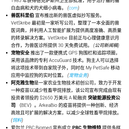
1985 年获得德克萨斯州卫生部批准，用于治疗猫的猫
白血病和犬的犬细小病毒。
(
com
)
兽医科里伯
宣布推出新的兽医虚拟抄写服务。
VetSkribe 最初是一家听写公司，整理了一本全面的兽
医词典，并利用人工智能扩展为提供高度准确、高质量
的转录解决方案。VetSkribe 目前正与心理健康意识月
合作，为兽医诊所提供 30 天免费试用。
(公司新闻稿)
宠物安全
推出了一款便携式 GPS 狗围栏和追踪项圈，
采用该品牌的专利 AccuGuard 技术。狗主人可以选择
将这项技术带到自家院子外，同时在 My PetSafe 移动
应用中监控狗的实时位置。
(
宠物业务
)
阿克雅生物
是一家农业生物技术初创公司，致力于开发
一种疫苗以减少牲畜甲烷排放，该公司宣布完成由现有
投资者领投的 $2650 万美元 A 轮融资
突破能源投资公
司
（BEV）。ArkeaBio 的疫苗将提供一种创新、经济
高效且可扩展的解决方案，以减少全球牲畜甲烷排放。
(
饲料
)
爱尔兰 PBC Biomed 宣布成立
PBC 生物维特
提供多样