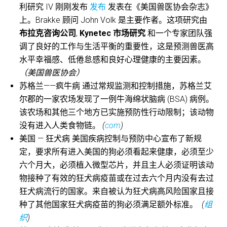
利研究 IV 刚刚发布
发布
发表在《美国兽医协会杂志》
上。Brakke 顾问 John Volk 是主要作者。这项研究由
布拉克咨询公司
,
Kynetec 市场研究
和一个专家团队强
调了良好的工作与生活平衡的重要性，这是预测兽医高
水平幸福感、低倦怠感和良好心理健康的主要因素。
（美国兽医协会）
苏格兰——疯牛病 通过常规监测和控制措施，苏格兰艾
尔郡的一家农场发现了一例牛海绵状脑病 (BSA) 病例。
该农场和其他三个地方已实施预防性行动限制；该动物
没有进入人类食物链。
(
com
)
美国 — 狂犬病 美国疾病控制与预防中心宣布了新规
定，要求所有进入美国的狗必须看起来健康，必须至少
六个月大，必须植入微型芯片，并且主人必须证明该动
物接种了有效的狂犬病疫苗或在过去六个月内没有去过
狂犬病流行的国家。来自被认为狂犬病高风险国家且接
种了其他国家狂犬病疫苗的狗必须满足额外标准。
(
组
织
)