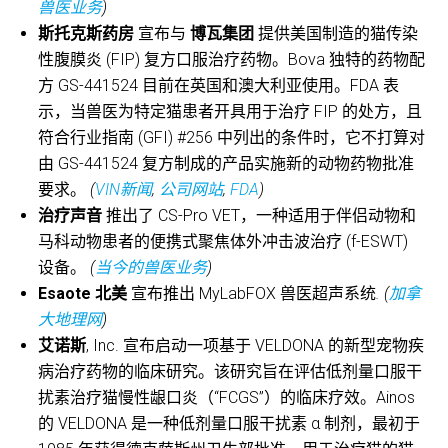
兽医业务
)
斯托克斯药房
宣布与
博瓦集团
提供美国制造的猫传染
性腹膜炎 (FIP) 复方口服治疗药物。Bova 独特的药物配
方 GS-441524 目前在英国和澳大利亚使用。FDA 表
示，当兽医为特定猫患者开具用于治疗 FIP 的处方，且
符合行业指南 (GFI) #256 中列出的条件时，它不打算对
由 GS-441524 复方制成的产品实施新的动物药物批准
要求。
(
VIN新闻
,
公司网站
,
FDA
)
治疗声音
推出了 CS-Pro VET，一种适用于伴侣动物和
马科动物患者的便携式聚焦体外冲击波治疗 (f-ESWT)
设备。
(
当今的兽医业务
)
Esaote 北美
宣布推出 MyLabFOX 兽医超声系统
. (
加拿
大地理网
)
艾诺斯
, Inc. 宣布启动一项基于 VELDONA 的新型宠物疾
病治疗药物的临床研究。该研究旨在评估低剂量口服干
扰素治疗猫慢性龈口炎（“FCGS”）的临床疗效。Ainos
的 VELDONA 是一种低剂量口服干扰素 α 制剂，最初于