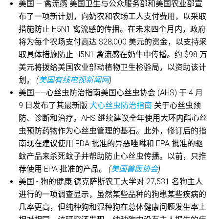
美国 — 禽流感 美国卫生与公众服务部和美国农业部宣
布了一项新计划，向奶农和农场工人支付费用，以采取
措施防止 H5N1 禽流感的传播。在未来四个月内，政府
将为每个农场支付高达 $28,000 美元的资金，以支持采
取具体措施防止 H5N1 禽流感在奶牛中传播。约 $98 万
美元将拨给美国农业部动植物卫生检验局，以资助该计
划。
(
美国有线电视新闻网
)
美国——心丝虫防治指南美国心丝虫协会 (AHS) 于 4 月
9 日发布了其最新版
犬心丝虫防治指南
关于心丝虫预
防、诊断和治疗。AHS 继续建议全年使用大环内酯心丝
虫预防药物作为心丝虫管理的基石。此外，修订后的指
南现在建议使用 FDA 批准的异恶唑啉和 EPA 批准的驱
蚊产品来杀死蚊子并帮助防止心丝虫传播。以前，只推
荐使用 EPA 批准的产品。
(
美国兽医协会
)
美国 - 狗的健康 德克萨斯农工大学对 27,531 名狗主人
进行的一项调查显示，虽然某些品种的狗患某些疾病的
几率更高，但纯种狗和混种狗在总体健康问题发生率上