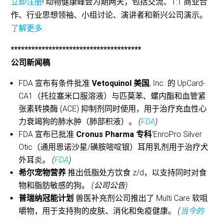
立即注册
! 动物健康峰会为期两天，包括交流、1:1 商业合
作、行业思想领袖、小组讨论、演讲者和新兴公司演示。
了解更多
.
**************************************
公司新闻稿
FDA 宣布有条件批准
Vetoquinol 美国
, Inc. 的 UpCard-
CA1（托拉塞米口服溶液）与匹莫苯、螺内酯和血管紧
张素转换酶 (ACE) 抑制剂同时使用，用于治疗充血性心
力衰竭狗的肺水肿（肺部积液）。
(
FDA
)
FDA 宣布已批准
Cronus Pharma 专科
'EnroPro Silver
Otic（通用恩诺沙星/磺胺嘧啶银）耳用乳剂用于治疗犬
外耳炎。
(
FDA
)
希尔宠物营养
推出低脂处方饮食 z/d，以支持同时对食
物和脂肪敏感的狗。
(公司公告)
普瑞纳冠能计划
兽医补充剂公司推出了 Multi Care 软咀
嚼物，用于支持狗的皮肤、消化和免疫健康。
(
当今的