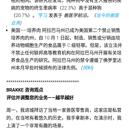
相对相同。该研究还发现，纯种狗中没有主人报告的疾
病的宠物的终生患病率（22.3%）高于混种狗
（20.7%）。
学习
发表于
兽医学前沿。（
当今的兽医
业务
)
美国——培养肉 阿拉巴马州已成为美国第二个禁止销售
培养肉的州，自 10 月 1 日起，制造、销售或分销由培
养动物细胞生产的食品属于 C 级轻罪。但是，该立法并
不禁止任何联邦高等教育机构在阿拉巴马州开展有关培
养食品生产的研究。阿拉巴马州的禁令遵循了佛罗里达
州本月早些时候颁布的法律先例。
(
饲料
)
************************************
BRAKKE 咨询观点
评估并调整您的业务——越早越好
周一，我进城拜访了当地一家兽医零售商，这家店是私营
的，在当地有着悠久的历史。我手拿剧本，在演示时，我
上演了一个非常有趣的场景。