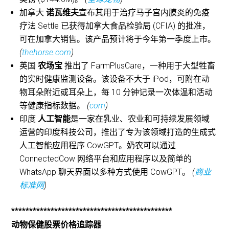
加拿大
诺瓦维夫
宣布其用于治疗马子宫内膜炎的免疫
疗法 Settle 已获得加拿大食品检验局 (CFIA) 的批准，
可在加拿大销售。该产品预计将于今年第一季度上市。
(
thehorse.com
)
英国
农场宝
推出了 FarmPlusCare，一种用于大型牲畜
的实时健康监测设备。该设备不大于 iPod，可附在动
物耳朵附近或耳朵上，每 10 分钟记录一次体温和活动
等健康指标数据。
(
com
)
印度
人工智能
是一家在乳业、农业和可持续发展领域
运营的印度科技公司，推出了专为该领域打造的生成式
人工智能应用程序 CowGPT。奶农可以通过
ConnectedCow 网络平台和应用程序以及简单的
WhatsApp 聊天界面以多种方式使用 CowGPT。
(
商业
标准网
)
*********************************************
动物保健股票价格追踪器