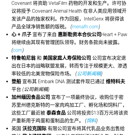
Covenant 将资助 VetaFilm 药物的开发和生产。许可协
议将授予 Covenant Animal Health 在非人类应用领域开
发该产品的独家权利。作为回报，IntelGenx 将获得该
产品全球净销售额的版税。
(
menafn.com
)
心 + 爪子
宣布了来自
惠斯勒资本合伙公司
Heart + Paw
将继续由其现有管理团队领导。财务条款尚未披露。
(
com
)
特鲁帕尼翁
和
美国家庭人寿保险公司
公司宣布决定退
出在日本的战略联盟发展，转而专注于规模更大、渗透
率较低的北美宠物保险市场。
(
公司新闻稿
)
登船
宣布其 Embark DNA 测试套件现已通过
维特科夫
平台
.(公司新闻稿)
加州缅因食品公司
宣布了一项最终协议，收购位于密
苏里州德克斯特的一家肉鸡加工厂、孵化场和饲料厂，
这些工厂最近被
泰森食品
公司将投资$13百万元将该资
产重新用于鸡蛋和蛋制品的生产。
(
饲料
)
英国
沃拉克国际
有限公司宣布将其代乳品业务出售给