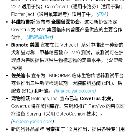
22.7 适用于狗；Carofenvet（通用卡洛芬）适用于狗；
Florfeniject（通用氟苯尼考）适用于牛。
(
FDA
)
科维特鲁斯
宣布与
全国兽医协会
。这项新协议指定
Covetrus 为 NVA 集团临床内兽医产品供应的主要合作
伙伴。
(
新闻通讯社
)
Bionote 美国
宣布在其 Vcheck F 系列中推出一种新的
犬和猫对称二甲基精氨酸 (SDMA) 测试，该测试可在护
理点为兽医提供这种生物标志物的定量水平。
(公司新
闻稿)
佐美迪卡
宣布为 TRUFORMA 临床生物传感器测试平台
商业推出三种新型检测试剂：犬胰腺脂肪酶 (cPL)、钴
胺素 (B12) 和叶酸。
(
finance.yahoo.com
)
宠物维沃
Holdings, Inc. 宣布已与
Covetrus 北美，
Covetrus 将在美国库存、营销和推广 PetVivo 的兽医医
疗设备 Spryng（采用 OsteoCushion 技术）。
(
Finance.yahoo.com
)
新的狗补品品牌
阿泰拉
于 12 月推出，提供各种专门用