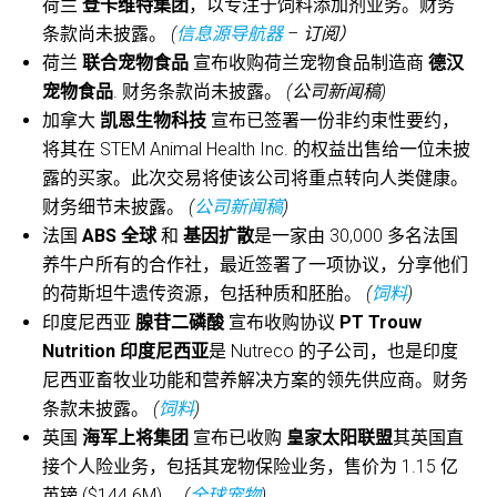
荷兰
登卡维特集团
，以专注于饲料添加剂业务。财务
条款尚未披露。
(
信息源导航器
– 订阅）
荷兰
联合宠物食品
宣布收购荷兰宠物食品制造商
德汉
宠物食品
. 财务条款尚未披露。
(公司新闻稿)
加拿大
凯恩生物科技
宣布已签署一份非约束性要约，
将其在 STEM Animal Health Inc. 的权益出售给一位未披
露的买家。此次交易将使该公司将重点转向人类健康。
财务细节未披露。
(
公司新闻稿
)
法国
ABS 全球
和
基因扩散
是一家由 30,000 多名法国
养牛户所有的合作社，最近签署了一项协议，分享他们
的荷斯坦牛遗传资源，包括种质和胚胎。
(
饲料
)
印度尼西亚
腺苷二磷酸
宣布收购协议
PT Trouw
Nutrition 印度尼西亚
是 Nutreco 的子公司，也是印度
尼西亚畜牧业功能和营养解决方案的领先供应商。财务
条款未披露。
(
饲料
)
英国
海军上将集团
宣布已收购
皇家太阳联盟
其英国直
接个人险业务，包括其宠物保险业务，售价为 1.15 亿
英镑 ($144.6M)。
(
全球宠物
)