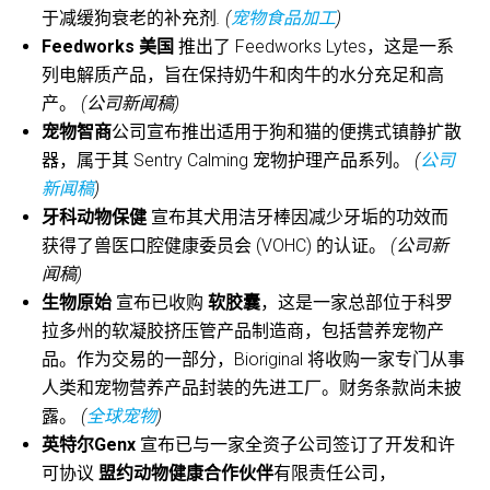
于减缓狗衰老的补充剂
. (
宠物食品加工
)
Feedworks 美国
推出了 Feedworks Lytes，这是一系
列电解质产品，旨在保持奶牛和肉牛的水分充足和高
产。
(公司新闻稿)
宠物智商
公司宣布推出适用于狗和猫的便携式镇静扩散
器，属于其 Sentry Calming 宠物护理产品系列。
(
公司
新闻稿
)
牙科动物保健
宣布其犬用洁牙棒因减少牙垢的功效而
获得了兽医口腔健康委员会 (VOHC) 的认证。
(公司新
闻稿)
生物原始
宣布已收购
软胶囊
，这是一家总部位于科罗
拉多州的软凝胶挤压管产品制造商，包括营养宠物产
品。作为交易的一部分，Bioriginal 将收购一家专门从事
人类和宠物营养产品封装的先进工厂。财务条款尚未披
露。
(
全球宠物
)
英特尔Genx
宣布已与一家全资子公司签订了开发和许
可协议
盟约动物健康合作伙伴
有限责任公司，