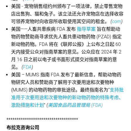
美国 - 宠物销售纽约州颁布了一项法律，禁止零售宠物
店出售狗、猫和兔子。该立法还允许宠物店在选择收容
可领养宠物时向收容所收取使用其空间的租金。
(
com
)
美国——人畜共患疾病 FDA 发布
指导草案
旨在帮助动
物药物赞助商寻求优先人畜共患动物药物 (PZAD) 指定
新动物药物。FDA 将在《联邦公报》上公布之日起 60
天内接受公众对指南草案的意见。公众应在 2024 年 2
月 16 日之前以电子或书面形式提交对指南草案的意
见。
(
FDA
)
美国 – MUMS 指南 FDA 发布了最新信息，帮助动物药
物研究人员和赞助商了解用于次要用途和次要物种
(MUMS) 的动物药物的审批途径。最终指南名为“
支持批
准用于次要用途和次要物种的新动物药物的特殊考虑、
激励措施和计划
”
(
美国食品药品管理局 (FDA)
***********************************
布拉克咨询公司