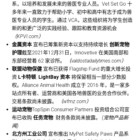
系，以培养和发展未来的兽医专业人员。Vet Set Go 十
多年来一直致力于帮助小学、初中和高中有志于成为兽
医专业人员的学生。通过 VCA，这些组织将为学生创造
新的和更广泛的实践经验、跟踪和教育资源机会
（KPVI.com）
金属资本
宣布已筹集新资本以支持持续增长
创新宠物
护理
截至2021年12月31日，Innovetive 在美国南部和
东部经营着 62 家诊所。
（valdostadailytimes.com）
联盟动物保健
宣布已获得 Flagship Fund 的重大增长投
资
L卡特顿
.
LightBay 资本
将保留相当一部分少数股
权。Alliance Animal Health 成立于 2016 年，是一家多
站点所有者、运营商和美国各地兽医的业务合作伙伴。
交易条款尚未披露。
（wfmz.com）
运动宠物
TopSpin Consumer Partners 投资组合公司宣
布已收购
任务宠物
. 财务条款尚未披露。
(宠物产品新
闻)
北方州工业公司
宣布推出 MyPet Safety Paws 产品系