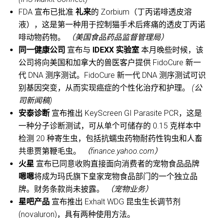
FDA 宣布已批准
礼来
的 Zorbium（丁丙诺啡透皮溶
液），这是第一种用于控制猫手术后疼痛的透皮丁丙诺
啡动物药物。
（美国食品药品监督管理局）
同一健康公司
宣布与
IDEXX 实验室
本月晚些时候，该
公司将向美国和加拿大的兽医客户提供 FidoCure 新一
代 DNA 测序测试。FidoCure 新一代 DNA 测序测试可识
别基因突变，从而实现癌症的个性化治疗和护理。
(公
司新闻稿)
安泰诊断
宣布推出 KeyScreen GI Parasite PCR，这是
一种分子诊断测试，可从单个可储存的 0.15 克样本中
检测 20 种寄生虫，包括抗蠕虫药物耐药性钩虫和人畜
共患贾第鞭毛虫。
（finance.yahoo.com）
火星
宣布已同意收购直接面向消费者的宠物食品品牌
嗯嗯
将成为玛氏旗下皇家宠物食品部门的一个独立品
牌。财务条款尚未披露。
（宠物业务）
星吧产品
宣布推出 Exhalt WDG 昆虫生长调节剂
(novaluron)，具有两种使用方法。