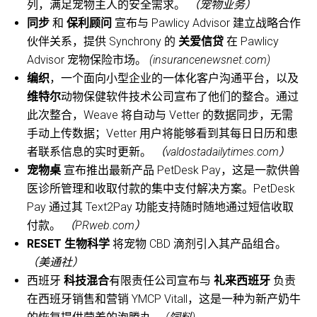
列，满足宠物主人的安全需求。
（宠物业务）
同步
和
保利顾问
宣布与 Pawlicy Advisor 建立战略合作
伙伴关系，提供 Synchrony 的
关爱信贷
在 Pawlicy
Advisor 宠物保险市场。
(insurancenewsnet.com)
编织
，一个面向小型企业的一体化客户沟通平台，以及
维特尔
动物保健软件技术公司宣布了他们的整合。通过
此次整合，Weave 将自动与 Vetter 的数据同步，无需
手动上传数据；Vetter 用户将能够看到其每日日历和患
者联系信息的实时更新。
（valdostadailytimes.com）
宠物桌
宣布推出最新产品 PetDesk Pay，这是一款供兽
医诊所管理和收取付款的集中支付解决方案。PetDesk
Pay 通过其 Text2Pay 功能支持随时随地通过短信收取
付款。
（PRweb.com）
RESET 生物科学
将宠物 CBD 滴剂引入其产品组合。
（美通社）
西班牙
科技混合
有限责任公司宣布与
礼来西班牙
负责
在西班牙销售和营销 YMCP Vitall，这是一种为新产奶牛