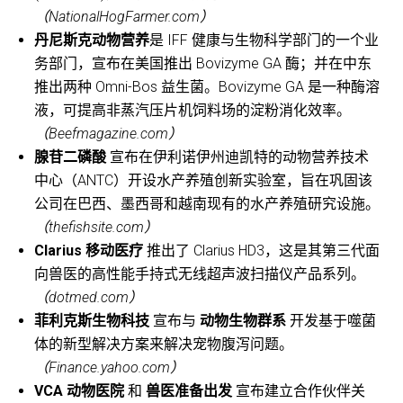
（NationalHogFarmer.com）
丹尼斯克动物营养
是 IFF 健康与生物科学部门的一个业
务部门，宣布在美国推出 Bovizyme GA 酶；并在中东
推出两种 Omni-Bos 益生菌。Bovizyme GA 是一种酶溶
液，可提高非蒸汽压片机饲料场的淀粉消化效率。
（Beefmagazine.com）
腺苷二磷酸
宣布在伊利诺伊州迪凯特的动物营养技术
中心（ANTC）开设水产养殖创新实验室，旨在巩固该
公司在巴西、墨西哥和越南现有的水产养殖研究设施。
（thefishsite.com）
Clarius 移动医疗
推出了 Clarius HD3，这是其第三代面
向兽医的高性能手持式无线超声波扫描仪产品系列。
（dotmed.com）
菲利克斯生物科技
宣布与
动物生物群系
开发基于噬菌
体的新型解决方案来解决宠物腹泻问题。
（Finance.yahoo.com）
VCA 动物医院
和
兽医准备出发
宣布建立合作伙伴关