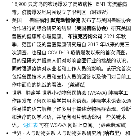
18,900 只禽鸟的农场爆发了高致病性 H5N1 禽流感病
毒。疫情爆发地周围设立了限制区
（路透社）
美国——兽医福利
默克动物保健
发布了与美国兽医协会
合作进行的综合研究的结果（
美国兽医协会
）研究美国
兽医的健康和心理健康。
布拉克咨询公司
2021 年秋
季，范围广泛的兽医健康研究是自 2017 年以来的第三
次调查，也是自 COVID-19 疫情爆发以来的首次调查，
目的是研究并提高人们对影响兽医行业的挑战的认识，
同时强调疫情对从业者和工作人员的影响。该研究首次
包括兽医技术人员和支持人员的回答以及他们对目前工
作中面临的挑战的看法。
(美通社)
世界 - 肿瘤学 世界小动物兽医协会 (WSAVA) 肿瘤学工
作组发布了兽医肿瘤学常用术语表。肿瘤学术语表以通
俗易懂的语言解释了许多用于描述宠物癌症表现、诊断
和治疗的医学术语，并配有图片帮助说明一些关键术
语。
词汇表
可在 WSAVA 网站上查阅。
(协会新闻稿)
世界 - 人与动物关系 人与动物关系研究所 (
哈布里
） 和