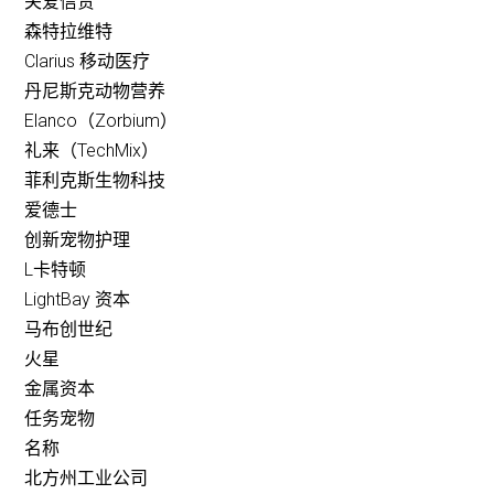
关爱信贷
森特拉维特
Clarius 移动医疗
丹尼斯克动物营养
Elanco（Zorbium）
礼来（TechMix）
菲利克斯生物科技
爱德士
创新宠物护理
L卡特顿
LightBay 资本
马布创世纪
火星
金属资本
任务宠物
名称
北方州工业公司