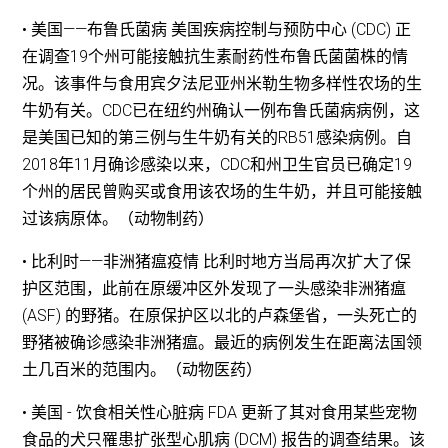
• 美国——布鲁氏菌病 美国疾病控制与预防中心 (CDC) 正
在调查19个州可能接触抗生素耐药性布鲁氏菌菌株的情
况。该事件与食用宾夕法尼亚州米勒生物多样性农场的生
牛奶有关。CDC已在纽约州确认一例布鲁氏菌病病例，这
是美国已知的第三例与生牛奶有关的RB51感染病例。自
2018年11月确诊感染以来，CDC和州卫生官员已确定19
个州的居民曾购买或食用该农场的生牛奶，并且可能接触
过该病原体。（动物制药）
• 比利时——非洲猪瘟疫情 比利时地方当局再次扩大了保
护区范围，此前在原缓冲区外发现了一头感染非洲猪瘟
(ASF) 的野猪。在原保护区以北的卢森堡省，一头死亡的
野猪被确诊感染非洲猪瘟。最近的病例发生在距离法国领
土几百米的范围内。（动物医药）
• 美国 - 饮食相关性心脏病 FDA 更新了其对食用某些宠物
食品的犬只罹患扩张型心肌病 (DCM) 报告的调查结果。该