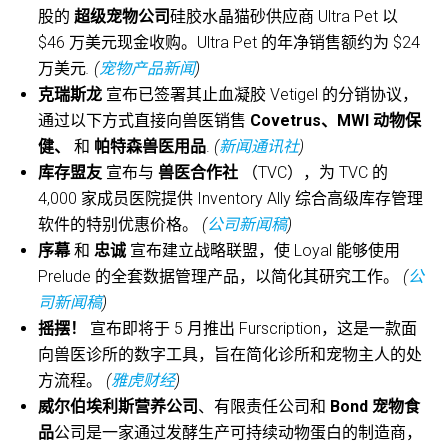
股的
超级宠物公司
硅胶水晶猫砂供应商 Ultra Pet 以
$46 万美元现金收购。Ultra Pet 的年净销售额约为 $24
万美元
. (
宠物产品新闻
)
克瑞斯龙
宣布已签署其止血凝胶 Vetigel 的分销协议，
通过以下方式直接向兽医销售
Covetrus、MWI 动物保
健、
和
帕特森兽医用品
.
(
新闻通讯社
)
库存盟友
宣布与
兽医合作社
（TVC），为 TVC 的
4,000 家成员医院提供 Inventory Ally 综合高级库存管理
软件的特别优惠价格。
(
公司新闻稿
)
序幕
和
忠诚
宣布建立战略联盟，使 Loyal 能够使用
Prelude 的全套数据管理产品，以简化其研究工作。
(
公
司新闻稿
)
摇摆！
宣布即将于 5 月推出 Furscription，这是一款面
向兽医诊所的数字工具，旨在简化诊所和宠物主人的处
方流程。
(
雅虎财经
)
威尔伯埃利斯营养公司
、有限责任公司和
Bond 宠物食
品
公司是一家通过发酵生产可持续动物蛋白的制造商，