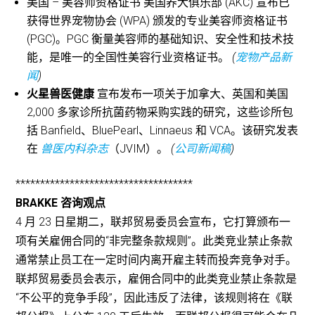
美国 – 美容师资格证书 美国养犬俱乐部 (AKC) 宣布已
获得世界宠物协会 (WPA) 颁发的专业美容师资格证书
(PGC)。PGC 衡量美容师的基础知识、安全性和技术技
能，是唯一的全国性美容行业资格证书。
(
宠物产品新
闻
)
火星兽医健康
宣布发布一项关于加拿大、英国和美国
2,000 多家诊所抗菌药物采购实践的研究，这些诊所包
括 Banfield、BluePearl、Linnaeus 和 VCA。该研究发表
在
兽医内科杂志
（JVIM）。
(
公司新闻稿
)
************************************
BRAKKE 咨询观点
4 月 23 日星期二，联邦贸易委员会宣布，它打算颁布一
项有关雇佣合同的“非完整条款规则”。此类竞业禁止条款
通常禁止员工在一定时间内离开雇主转而投奔竞争对手。
联邦贸易委员会表示，雇佣合同中的此类竞业禁止条款是
“不公平的竞争手段”，因此违反了法律，该规则将在《联