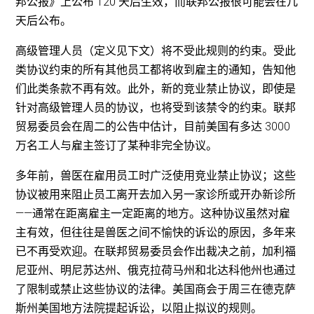
邦公报》上公布 120 天后生效，而联邦公报很可能会在几
天后公布。
高级管理人员（定义见下文）将不受此规则的约束。受此
类协议约束的所有其他员工都将收到雇主的通知，告知他
们此类条款不再有效。此外，新的竞业禁止协议，即使是
针对高级管理人员的协议，也将受到该禁令的约束。联邦
贸易委员会在周二的公告中估计，目前美国有多达 3000
万名工人与雇主签订了某种非完全协议。
多年前，兽医在雇用员工时广泛使用竞业禁止协议；这些
协议被用来阻止员工离开去加入另一家诊所或开办新诊所
——通常在距离雇主一定距离的地方。这种协议虽然对雇
主有效，但往往是兽医之间不愉快的诉讼的原因，多年来
已不再受欢迎。在联邦贸易委员会作出裁决之前，加利福
尼亚州、明尼苏达州、俄克拉荷马州和北达科他州也通过
了限制或禁止这些协议的法律。美国商会于周三在德克萨
斯州美国地方法院提起诉讼，以阻止拟议的规则。