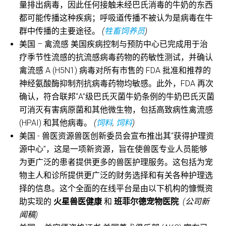
量排出病毒，因此任何接触未经巴氏消毒的牛奶的东西
都可能传播这种疾病；呼吸道传播不被认为是病毒在牛
群中传播的主要途径。
(
牲畜饲养员
)
美国 – 禽流感 美国疾病控制与预防中心已完成用于治
疗季节性流感的抗流感病毒药物的药敏性测试，并确认
禽流感 A (H5N1) 病毒对所有市售的 FDA 批准和推荐的
神经氨酸酶抑制剂抗病毒药物均敏感。此外，FDA 再次
确认，符合联邦“A”级巴氏灭菌牛奶条例的牛奶巴氏灭菌
可消灭有害病原菌和其他微生物，包括高致病性禽流感
(HPAI) 和其他病毒。
(
饲料
,
饲料
)
美国 - 兽医资源兽医创新委员会宣布推出其“获得护理资
源中心”，这是一项新资源，旨在使兽医专业人员能够
为更广泛的患者提供更多的兽医护理服务。这包括为宠
物主人和诊所提供更广泛的财务选择和有关各种护理选
择的信息。这个全面的在线平台是由以下机构的慷慨资
助实现的
火星兽医健康
和
班菲尔德宠物医院
.
(公司新
闻稿)