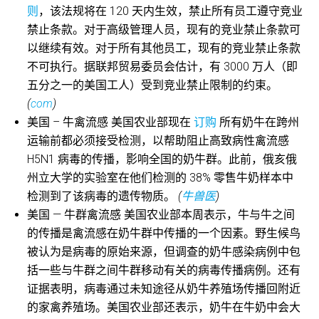
则
，该法规将在 120 天内生效，禁止所有员工遵守竞业
禁止条款。对于高级管理人员，现有的竞业禁止条款可
以继续有效。对于所有其他员工，现有的竞业禁止条款
不可执行。据联邦贸易委员会估计，有 3000 万人（即
五分之一的美国工人）受到竞业禁止限制的约束。
(
com
)
美国 – 牛禽流感 美国农业部现在
订购
所有奶牛在跨州
运输前都必须接受检测，以帮助阻止高致病性禽流感
H5N1 病毒的传播，影响全国的奶牛群。此前，俄亥俄
州立大学的实验室在他们检测的 38% 零售牛奶样本中
检测到了该病毒的遗传物质。
(
牛兽医
)
美国 — 牛群禽流感 美国农业部本周表示，牛与牛之间
的传播是禽流感在奶牛群中传播的一个因素。野生候鸟
被认为是病毒的原始来源，但调查的奶牛感染病例中包
括一些与牛群之间牛群移动有关的病毒传播病例。还有
证据表明，病毒通过未知途径从奶牛养殖场传播回附近
的家禽养殖场。美国农业部还表示，奶牛在牛奶中会大