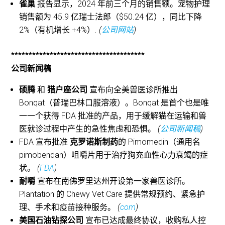
雀巢
报告显示，2024 年前三个月的销售额。宠物护理
销售额为 45.9 亿瑞士法郎（$50.24 亿），同比下降
2%（有机增长 +4%）
. (
公司网站
)
**************************************
公司新闻稿
硕腾
和
猎户座公司
宣布向全美兽医诊所推出
Bonqat（普瑞巴林口服溶液）。Bonqat 是首个也是唯
一一个获得 FDA 批准的产品，用于缓解猫在运输和兽
医就诊过程中产生的急性焦虑和恐惧。
(
公司新闻稿
)
FDA 宣布批准
克罗诺斯制药
的 Pimomedin（通用名
pimobendan）咀嚼片用于治疗狗充血性心力衰竭的症
状。
(
FDA
)
耐嚼
宣布在南佛罗里达州开设第一家兽医诊所。
Plantation 的 Chewy Vet Care 提供常规预约、紧急护
理、手术和疫苗接种服务。
(
com
)
美国石油钻探公司
宣布已达成最终协议，收购私人控