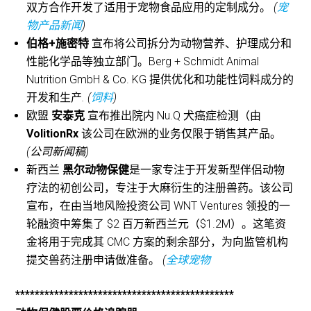
双方合作开发了适用于宠物食品应用的定制成分。
(
宠
物产品新闻
)
伯格+施密特
宣布将公司拆分为动物营养、护理成分和
性能化学品等独立部门。Berg + Schmidt Animal
Nutrition GmbH & Co. KG 提供优化和功能性饲料成分的
开发和生产
. (
饲料
)
欧盟
安泰克
宣布推出院内 Nu.Q 犬癌症检测（由
VolitionRx
该公司在欧洲的业务仅限于销售其产品。
(公司新闻稿)
新西兰
黑尔动物保健
是一家专注于开发新型伴侣动物
疗法的初创公司，专注于大麻衍生的注册兽药。该公司
宣布，在由当地风险投资公司 WNT Ventures 领投的一
轮融资中筹集了 $2 百万新西兰元（$1.2M）。这笔资
金将用于完成其 CMC 方案的剩余部分，为向监管机构
提交兽药注册申请做准备。
(
全球宠物
*********************************************