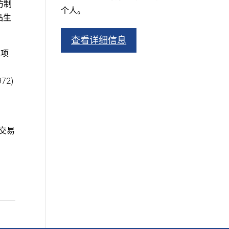
仿制
个人。
品生
查看详细信息
”项
72)
、交易