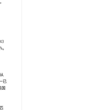
务，
43
%。
测从
一已
美国
匹