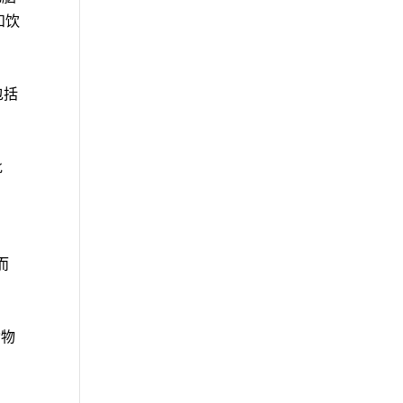
和饮
包括
批
并而
动物