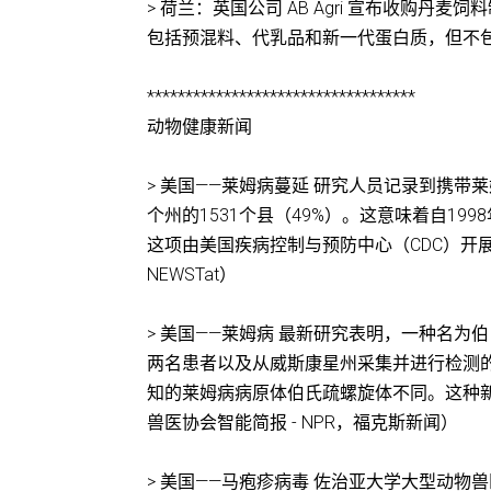
> 荷兰：英国公司 AB Agri 宣布收购丹麦饲料
包括预混料、代乳品和新一代蛋白质，但不
***********************************
动物健康新闻
> 美国——莱姆病蔓延 研究人员记录到携
个州的1531个县（49%）。这意味着自1
这项由美国疾病控制与预防中心（CDC）开展的研
NEWSTat）
> 美国——莱姆病 最新研究表明，一种名为伯氏疏
两名患者以及从威斯康星州采集并进行检测
知的莱姆病病原体伯氏疏螺旋体不同。这种
兽医协会智能简报 - NPR，福克斯新闻）
> 美国——马疱疹病毒 佐治亚大学大型动