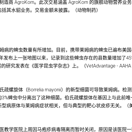
制造商 AgroKorn。此次交易涵盖 AgroKorn 的旗舰动物营养业
包括其水貂业务。交易金额未披露。（动物制药）
带莱姆病的蜱虫数量有所增加。目前，携带莱姆病的蜱虫已遍布美国
998年发布上一张地图以来，记录到这些蜱虫存在的县数量增加了45
究发表在《医学昆虫学杂志》上。（VetAdvantage - AAHA
螺旋体（Borrelia mayonii）的新型细菌可导致莱姆病。检
的3%蜱虫中分离出了这种细菌。伯氏疏螺旋体在基因上与此前唯
新型病原体与莱姆病症状相关，但与典型的靶心状皮疹无关。（
物兽医教学医院上周因马疱疹病毒隔离而暂时关闭，原因是该医院一