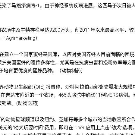
染了马疱疹病毒-1。由于神经系统疾病进展，这匹马于次日被
报）
美国农场牛及牛犊存栏量达9200万头，创2011年以来最高水平，
Agrimarketing）
S) 正在建立一个国家蜜蜂基因库，以应对美国养蜂人目前面临的困
保护美国蜜蜂的遗传多样性，尤其是在抗病虫害和授粉效率等方
，用于培育更优良的蜜蜂品种。（动物制药）
 世界动物卫生组织 (OIE) 报告称，沙特阿拉伯西部骆驼爆发大规模
发生在吉达市附近的一个农场，465头骆驼中确诊11例MERS病例。
销毁。(动物医药)
公司旗下的动物星球频道以及纽约、芝加哥等多个城市的当地收容所合
元的“幼犬玩耍时间”费用，即可在 Uber 应用上点击“幼犬”选项