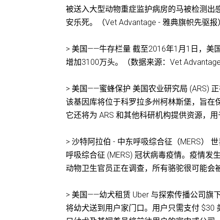
被送入大型动物重症监护病房的马被检测出感
安乐死。（Vet Advantage - 雅典旗帜先驱
> 美国——牛存栏量 截至2016年1月1日，
增加3100万头。（数据来源：Vet Advantage – 
> 美国——蜜蜂保护 美国农业研究局 (AR
该基因库将位于科罗拉多州柯林斯堡，旨在
它还将为 ARS 和其他科研机构提供资源
> 沙特阿拉伯 - 中东呼吸综合征（MERS）
呼吸综合征 (MERS) 冠状病毒疫情。疫情
动物卫生官员正在调查，所有骆驼很可能会被
> 美国——幼犬租赁 Uber 与探索传播
将幼犬送到用户家门口。用户只需支付 $30 美