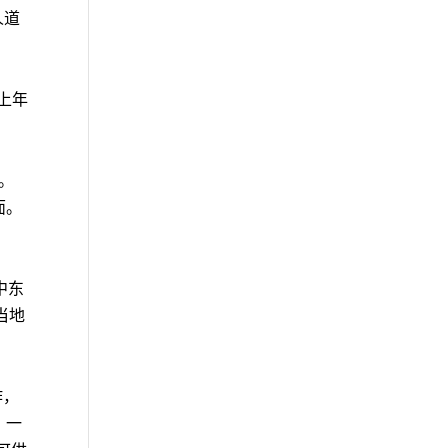
人道
较上年
境。
面。
中东
当地
作，
，一