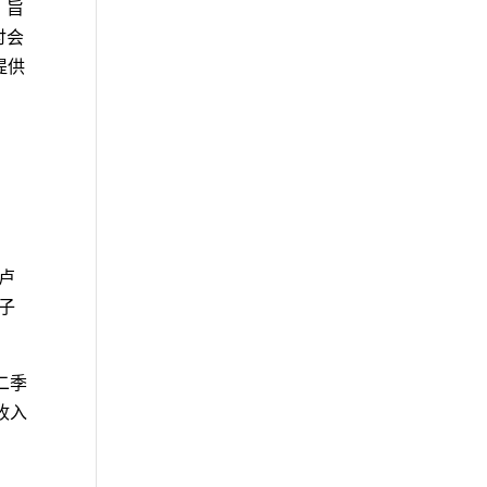
，旨
讨会
提供
亿卢
。子
第二季
净收入