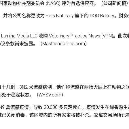
宣布该公司已被国家动物补充剂委员会 (NASC) 评为首选供应商。（公司新闻稿
akery，并将公司名称更改为 Pets Naturally 旗下的 DOG Bakery。
Lumina Media LLC 收购 Veterinary Practice News (VPN)。此
m。协议条款尚未披露。（Mastheadonline.com）
州有十几例 H3N2 犬流感病例，他们称流感在两场犬展上在动物之
于稳定状态。（WHSV.com）
7N9 禽流感疫情，导致 20,000 多只鸡死亡。疫情发生在绿香源
域已关闭消毒，该区域内的所有家禽将被扑杀。家禽交易场所已