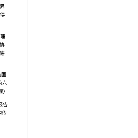
世界
获得
斯理
育协
大德
美国
第六
管理）
报告
的传