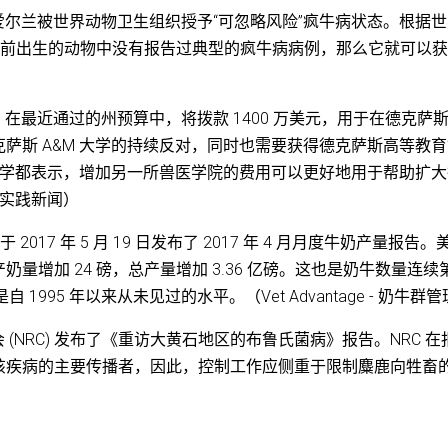
和北爱尔兰被世界动物卫生组织授予“可忽略风险”疯牛病状态。根据
 年前出生的动物中没有报告过典型的疯牛病病例，那么它就可以
布，在最近通过的州预算中，将拨款 1400 万美元，用于在德克萨
萨斯 A&M 大学的持续反对，同时也需要获得德克萨斯高等教
 大学都表示，增加另一所兽医学院的费用可以更好地用于帮助扩
医实践新闻）
2017 年 5 月 19 日发布了 2017 年 4 月月度牛奶产量报告。
量增加 24 磅，总产量增加 3.36 亿磅。这也是奶牛数量连续
1995 年以来从未见过的水平。（Vet Advantage - 奶牛群
会 (NRC) 发布了《重访大黄石地区的布鲁氏菌病》报告。NRC 在
该疾病的主要传播者，因此，控制工作应侧重于限制麋鹿向牲畜