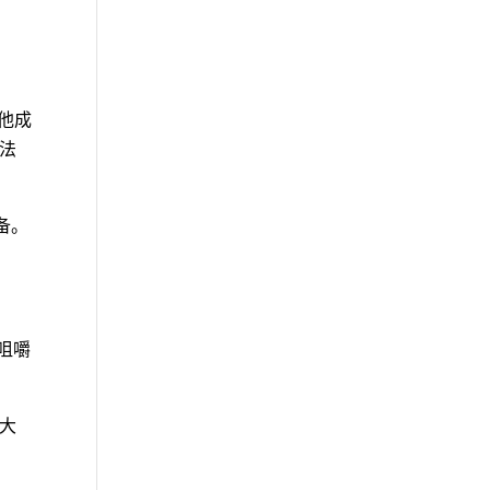
其他成
（法
设备。
）
在咀嚼
大