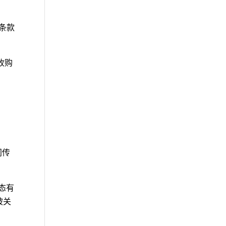
）
财务条款
次收购
间传
生态有
被关