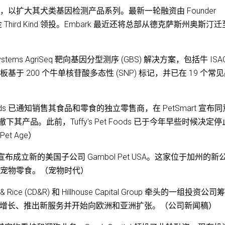
450 万美元，以扩大其犬类基因检测产品系列。最新一轮融资由 Founder
风险投资基金 Third Kind 领投。Embark 最近还将总部从德克萨斯州奥斯汀
ystems AgriSeq 靶向基因分型测序 (GBS) 解决方案，包括牛 ISA
面板基于 200 个牛单核苷酸多态性 (SNP) 标记，并已在 19 个常
on Petfoods 已通知销售其食品和零食的独立零售商，在 PetSmart 宣布
om 撤下其产品。此前，Tuffy's Pet Foods 已于今年早些时候决定
et Age）
oup 宣布成立新的美国子公司 Gambol Pet USA。这家位于加州的新
的宠物零食。（宠物时代）
ilier & Rice (CD&R) 和 Hillhouse Capital Group 牵头的一组投资公司
够加速增长、推出新服务并开始向欧洲和亚洲扩张。（公司新闻稿）