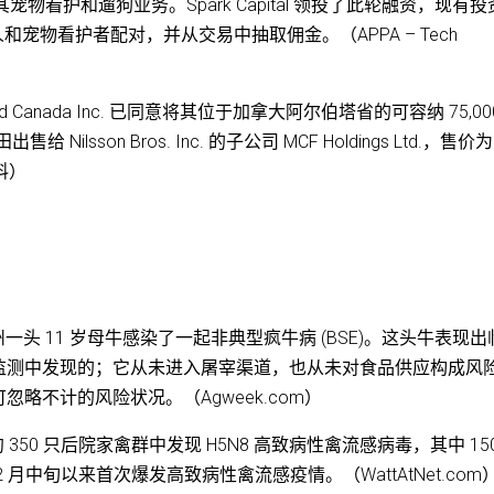
扩大其宠物看护和遛狗业务。Spark Capital 领投了此轮融资，现有
和宠物看护者配对，并从交易中抽取佣金。（APPA – Tech
od Canada Inc. 已同意将其位于加拿大阿尔伯塔省的可容纳 75,00
给 Nilsson Bros. Inc. 的子公司 MCF Holdings Ltd.，售价为
料）
州一头 11 岁母牛感染了一起非典型疯牛病 (BSE)。这头牛表现出
监测中发现的；它从未进入屠宰渠道，也从未对食品供应构成风
略不计的风险状况。（Agweek.com）
约 350 只后院家禽群中发现 H5N8 高致病性禽流感病毒，其中 15
月中旬以来首次爆发高致病性禽流感疫情。（WattAtNet.com