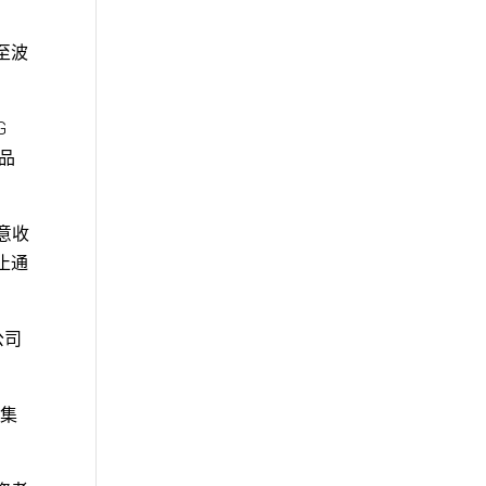
迁至波
G
见品
同意收
停止通
公司
筹集