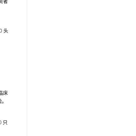
投资者
0 头
临床
险。
0 只
）