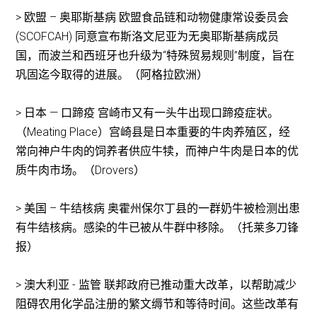
> 欧盟 – 奥耶斯基病 欧盟食品链和动物健康常设委员会
(SCOFCAH) 同意宣布斯洛文尼亚为无奥耶斯基病成员
国，而波兰和西班牙也升级为“特殊贸易规则”制度，旨在
巩固迄今取得的进展。（阿格拉欧洲）
> 日本 — 口蹄疫 宫崎市又有一头牛出现口蹄疫症状。
（Meating Place）宫崎县是日本重要的牛肉养殖区，经
常向神户牛肉的饲养者供应牛犊，而神户牛肉是日本的优
质牛肉市场。（Drovers）
> 美国 – 牛结核病 奥霍州保尔丁县的一群奶牛被检测出患
有牛结核病。感染的牛已被从牛群中移除。（托莱多刀锋
报）
> 澳大利亚 - 监管 联邦政府已推动重大改革，以帮助减少
阻碍农用化学品注册的繁文缛节和等待时间。这些改革有