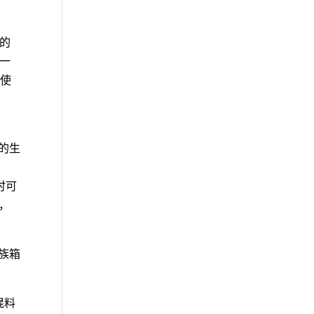
 的
的一
权使
同的生
时可
产，
水族箱
预混料