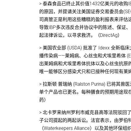
> 泰森食品已终止其价值1432亿美元的收
的原因，并提请关注美国证券交易委员会(SE
司高管正是利用这些糟糕的盈利报表来评估
导致IBP多次违反合并协议中的陈述、保证、
起法律诉讼，以寻求救济。（DirectAg）
> 美国农业部 (USDA) 批准了 Idexx 
播传染病——莱姆病、心丝虫和犬埃里希体 (E. 
出莱姆病和犬埃里希体抗体以及心丝虫抗原
唯一能够区分感染犬只和已接种任何现有莱
> 拉斯顿·普瑞纳 (Ralston Purina
单个产品也已更名。每种膳食的预期用途现
药）
> 北卡罗来纳州罗利市威克县高等法院驳回
子公司提起的两起诉讼。法官表示，由罗伯特·F·肯尼迪
（Waterkeepers Alliance）以