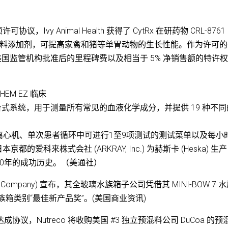
署了一项许可协议，Ivy Animal Health 获得了 CytRx 在研药物 CRL-8761
生素饲料添加剂，可提高家禽和猪等单胃动物的生长性能。作为许可
得美国监管机构批准后的里程碑费以及相当于 5% 净销售额的特许
CHEM EZ 临床
凑型台式系统，用于测量所有常见的血液化学成分，并提供 19 种不
离心机、单次患者循环中可进行1至9项测试的测试菜单以及每小
京都的爱科来株式会社 (ARKRAY, Inc.) 为赫斯卡 (Heska) 生
0年的成功历史。（美通社）
 Pet Company) 宣布，其全玻璃水族箱子公司凭借其 MINI-BOW 7 
水族箱类别“最佳新产品奖”。(美国商业资讯)
V Inc. 达成协议，Nutreco 将收购美国 #3 独立预混料公司 DuCoa 的