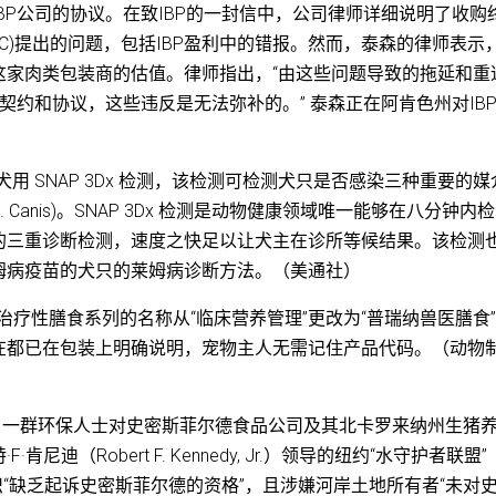
购IBP公司的协议。在致IBP的一封信中，公司律师详细说明了收购
C)提出的问题，包括IBP盈利中的错报。然而，泰森的律师表示
这家肉类包装商的估值。律师指出，“由这些问题导致的拖延和重
契约和协议，这些违反是无法弥补的。” 泰森正在阿肯色州对IB
全新临床犬用 SNAP 3Dx 检测，该检测可检测犬只是否感染三种重要的
Canis)。SNAP 3Dx 检测是动物健康领域唯一能够在八分钟内
的三重诊断检测，速度之快足以让犬主在诊所等候结果。该检测
姆病疫苗的犬只的莱姆病诊断方法。（美通社）
) 已将其兽医治疗性膳食系列的名称从“临床营养管理”更改为“普瑞纳兽医膳食
在都已在包装上明确说明，宠物主人无需记住产品代码。（动物
了一群环保人士对史密斯菲尔德食品公司及其北卡罗来纳州生猪
（Robert F. Kennedy, Jr.）领导的纽约“水守护者联盟”
及其他环保组织“缺乏起诉史密斯菲尔德的资格”，且涉嫌河岸土地所有者“未对