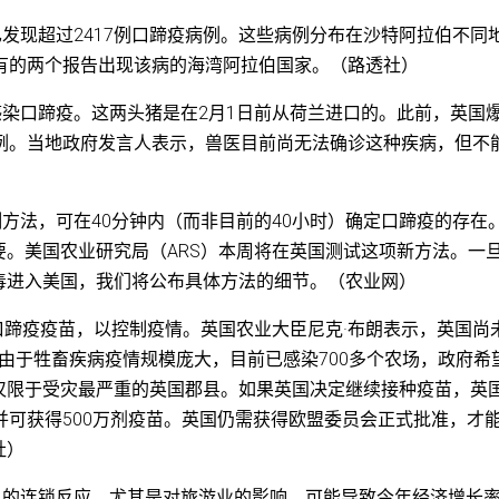
已发现超过2417例口蹄疫病例。这些病例分布在沙特阿拉伯不同
仅有的两个报告出现该病的海湾阿拉伯国家。（路透社）
感染口蹄疫。这两头猪是在2月1日前从荷兰进口的。此前，英国
病例。当地政府发言人表示，兽医目前尚无法确诊这种疾病，但不
测方法，可在40分钟内（而非目前的40小时）确定口蹄疫的存在
。美国农业研究局（ARS）本周将在英国测试这项新方法。一
毒进入美国，我们将公布具体方法的细节。（农业网）
种口蹄疫疫苗，以控制疫情。英国农业大臣尼克·布朗表示，英国尚
由于牲畜疾病疫情规模庞大，目前已感染700多个农场，政府希
仅限于受灾最严重的英国郡县。如果英国决定继续接种疫苗，英
并可获得500万剂疫苗。英国仍需获得欧盟委员会正式批准，才
社）
机的连锁反应，尤其是对旅游业的影响，可能导致今年经济增长