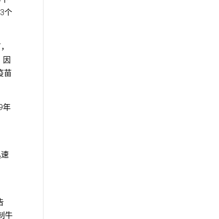
3个
苗，
，因
疫苗
9年
。
迅速
告
制牛