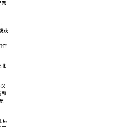
度完
助，
开发获
可作
离北
）
基农
有和
是
物和运