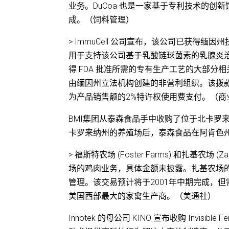
业务。DuCoa 也是一家基于专利技术的创新
成。（饲料管理）
> ImmuCell 公司宣布，该公司已获得缅因
用于支持该公司基于乳酸链球菌素的乳腺炎治疗
得 FDA 批准所需的专有生产工艺的大部分
由缅因州立法机构创建的非营利组织。该拨款包
为产品销售额的2%特许权使用费支付。（商
BMI集团从泰森食品手中收购了位于北卡罗
卡罗来纳州的养殖场后，泰森食品在阿肯色州和俄
> 福斯特农场 (Foster Farms) 和扎基
场的鸡肉业务，具体金额未披露。扎基农场
管理。该交易预计将于2001年中期完成，但
美国西部最大的家禽生产商。（美通社）
Innotek 的母公司 KINO 宣布收购 Invisi