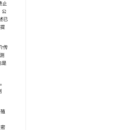
终止
，公
述已
P提
媒介传
检测
也是
”。
制
养殖
史密