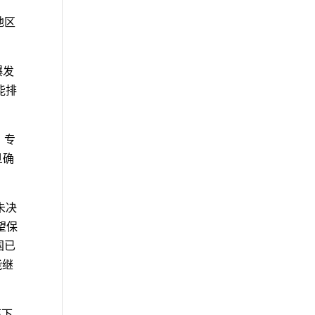
地区
爆发
能排
。专
旦确
未决
望保
国已
能继
率下