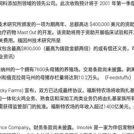
饲料添加剂领域的领先公司。此次收购预计将于 2001 年第一季
州技术研究所颁发的一项为期两年、总额高达 $400,000 美元的资
药物 Mast Out 的开发。该资助将用于资助开展临床试验和
相关费用。缅因州技术研究所是
含最高$800,000（最高为拨款金额两倍）的或有偿还义务，
业资讯）
来纳州的一个拥有7600头母猪的养殖场。交易条款尚未披露。剥
克拉荷马州的母猪存栏量将达到10.2万头。（Feedstuffs
农场 (Zacky Farms) 宣布，双方已达成最终协议，福斯特农场将收购扎
的一体化火鸡业务、熟食店和深加工肉类业务仍将由扎基家族所
需获得监管部门的批准。福斯特农场的年收入超过1400亿美元，
ble Fence Company。财务条款尚未披露。Innotek 是一家为伴侣宠