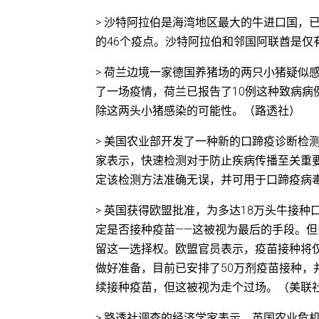
> 沙特阿拉伯是海湾地区最大的牛进口国，
的46个疫点。沙特阿拉伯和邻国阿联酋是
> 荷兰边境一家德国养猪场的两只小猪疑似
了一场疫情，荷兰已报告了10例这种致病
除这两头小猪感染的可能性。（路透社）
> 美国农业部开发了一种新的口蹄疫诊断检
家表示，快速检测对于防止疾病传播至关重要
定该检测方法准确无误，并可用于口蹄疫病
> 英国获得欧盟批准，为多达18万头牛接
定是否接种疫苗——这被视为最后的手段。但
留这一选择权。欧盟官员表示，疫苗接种将
做好准备，目前已安排了50万剂疫苗接种，
续接种疫苗，但这被视为走个过场。（美联
> 路透社调查的经济学家表示，英国农业危