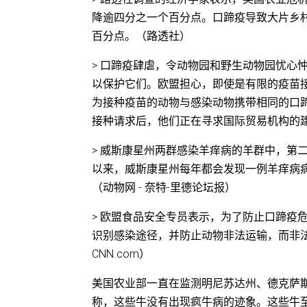
降逾四分之一个百分点。口蹄疫导致大片乡村地
百分点。（路透社）
> 口蹄疫肆虐，令动物园和野生动物园忧心
以保护它们。欧盟担心，即使是有限的疫苗
为接种疫苗的动物与感染动物携带相同的口
接种请求后，他们正在寻求国际贸易机构的
> 威斯康星州两群感染羊痒病的羊群中，第
以来，威斯康星州每年都会发现一例羊痒病
（动物网 - 奈特-里德论坛报）
> 欧盟食品安全专员表示，为了防止口蹄疫
识别感染途径，并防止动物非法运输，而非法运输
CNN.com）
美国农业部一直在监测明尼苏达州、德克萨
称，这些牛没有出现疯牛病的迹象。这些牛至