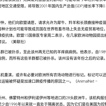
区交通受限，将导致2001年国内生产总值(GDP)增长率下降0.
忡忡，他们向欧盟请愿，请求允许为犀牛、羚羊和长颈鹿接种疫
接种计划也可能导致成员国在世界牲畜市场上失去无疫贸易地位
蹄疫抗体。欧盟15国兽医专家周二表示，在几家欧洲动物园提出
建议。（美联社）
二群已被扑杀，至此该州再无已知的羊痒病病例。他表示，自198
病例，而所有这些羊群都已被扑杀。该州没有该年份之后的记录
危机重演，或许有必要对欧洲所有农场动物进行标记。标记可以
被怀疑是加速口蹄疫传播的原因之一。（AnimalNet –
斯州、佛蒙特州和伊利诺伊州等地进口的28头欧洲牛，该机构报
少自1996年以来就一直处于隔离状态，因为它们是在美国为控