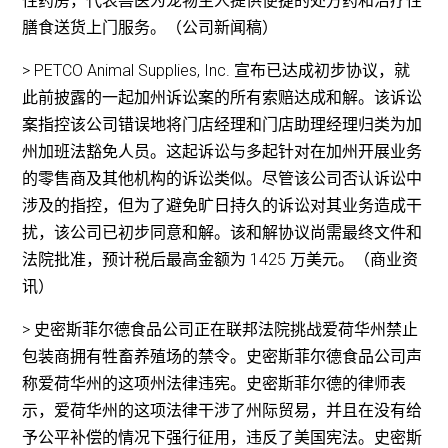
性药房，代表兽医为宠物主人提供便捷的处方药和治疗性
膳食送货上门服务。（公司新闻稿）
> PETCO Animal Supplies, Inc. 宣布已达成初步协议，就
此前披露的一起加州诉讼案的所有索赔达成和解。该诉讼
案指控该公司错误地将门店经理和门店助理经理归类为加
州加班法豁免人员。这起诉讼与多起针对在加州开展业务
的零售商及其他机构的诉讼类似。尽管该公司否认诉讼中
涉及的指控，但为了避免旷日持久的诉讼对其业务造成干
扰，该公司已初步同意和解。该和解协议尚需最终文件和
法院批准，预计税后最高金额为 1425 万美元。（商业资
讯）
> 史密斯菲尔德食品公司正在联邦法院挑战爱荷华州禁止
包装商拥有牲畜养殖场的禁令。史密斯菲尔德食品公司声
称爱荷华州的这项州法律违宪。史密斯菲尔德的律师表
示，爱荷华州的这项法律干涉了州际贸易，并且在没有给
予公平补偿的情况下强行征用，违反了美国宪法。史密斯