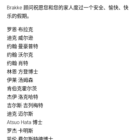
Brakke 顾问祝愿您和您的家人度过一个安全、愉快、快
乐的假期。
罗恩·布拉克
迪克·威尔逊
约翰·曼豪普特
约翰·沃尔克
约翰·肖特
林恩·方登博士
伊莱·汤姆森
肯伯克霍尔茨
杰伊·洛克哈特
吉尔斯·吉列梅特
迪克·迈尔斯
Atsuo Hata 博士
罗杰·卡明斯
凯伦·费尔斯特德博士