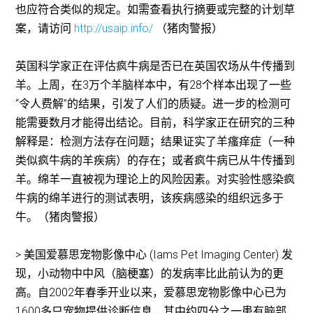
也应符合类似的规定。如需查看执行摘要或完整的计划草
案，请访问
http://usaip.info/
（猪肉警报）
英国科学家正在评估疯牛病是否已在英国农场从牛传播到
羊。上周，在3万个羊脑样本中，有28个样本出现了一些
“令人费解”的结果，引发了人们的质疑。进一步的检测可
能需要数月才能得出结论。目前，科学家正在研究的三种
解释是：检测方法存在问题；结果证实了羊瘙痒症（一种
类似疯牛病的羊疾病）的存在；或者疯牛病已从牛传播到
羊。绵羊一直被视为理论上的风险因素。对实验性感染疯
牛病的绵羊进行的测试表明，该疾病感染的组织远多于
牛。（猪肉警报）
> 美国爱慕思宠物影像中心 (Iams Pet Imaging Center) 发
现，小动物中中风（脑梗塞）的发病率比此前认为的更
高。自2002年春季开业以来，爱慕思宠物影像中心已为
1600多只宠物提供诊断信息，其中约四分之一患有脑部