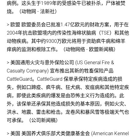
病例。这头生于1989年的受感染牛已被扑杀，尸体被焚
烧。（动物网 - 法新社）
> 欧盟 欧盟委员会已批准1.47亿欧元的财政方案，用于在
2004年抗击欧盟境内的传染性海绵状脑病（TSE）和其他
动物疾病。其中约9300万欧元将用于资助疯牛病和绵羊
痒病的监测和根除工作。（动物网络 - 欧盟新闻稿）
> 美国通用火灾与意外保险公司 (US General Fire &
Casualty Company) 宣布推出其新的牲畜保险产品
CattleGuard。CattleGuard 保单承保特定疾病造成的损
失，例如口蹄疫、疯牛病、狂犬病、炭疽病和其他特定疾
病，即使此类疾病的爆发是由恐怖主义行为造成的。此
外，该保单还承保其他造成损失的基本原因，例如火灾、
洪水、地震、雷击和枪击。龙卷风和暴风雪等极端天气也
可承保。（公司新闻稿）
> 美国 美国养犬俱乐部犬类健康基金会 (American Kennel