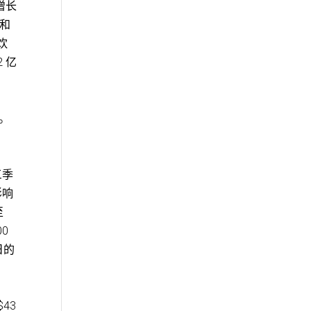
增长
犬和
饮
 亿
）。
三季
影响
至
00
日的
43