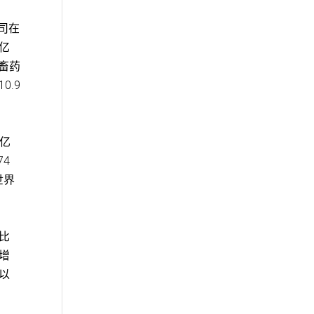
公司在
 亿
牲畜药
0.9
 亿
74
世界
相比
的增
，以