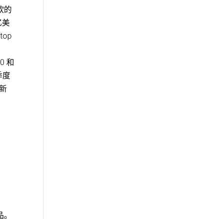
软的
亿美
op
0 和
季度
司新
品。