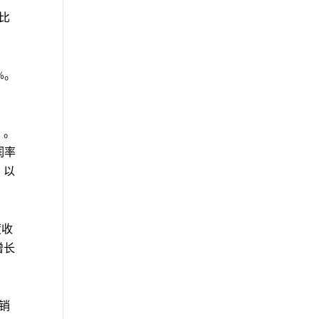
相比
%。
）。
润率
，以
度收
增长
销