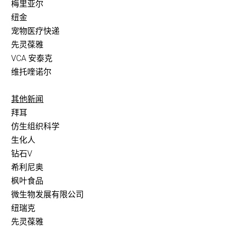
梅里亚尔
纽金
宠物医疗快递
先灵葆雅
VCA 安泰克
维托喹诺尔
其他新闻
拜耳
仿生组织科学
生化人
钻石V
希利尼奥
枫叶食品
微生物发展有限公司
纽瑞克
先灵葆雅