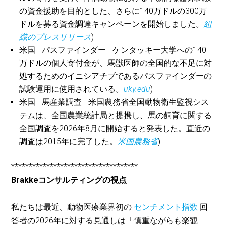
の資金援助を目的とした、さらに140万ドルの300万
ドルを募る資金調達キャンペーンを開始しました。
組
織のプレスリリース
)
米国 - パスファインダー - ケンタッキー大学への140
万ドルの個人寄付金が、馬獣医師の全国的な不足に対
処するためのイニシアチブであるパスファインダーの
試験運用に使用されている。
uky.edu
)
米国 - 馬産業調査 - 米国農務省全国動物衛生監視シス
テムは、全国農業統計局と提携し、馬の飼育に関する
全国調査を2026年8月に開始すると発表した。直近の
調査は2015年に完了した。
米国農務省
)
************************************
Brakkeコンサルティングの視点
私たちは最近、動物医療業界初の
センチメント指数
回
答者の2026年に対する見通しは「慎重ながらも楽観