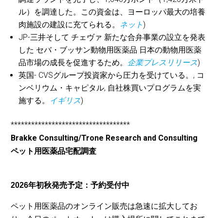
ル）を調達した。この資金は、ヨーロッパ最大の培養
肉施設の建設に充てられる。
ネット
)
JP
-三井
そして
チェヴァ
新たな合弁事業の設立を発表
した
セバ・ブッサン動物用医薬品
日本の動物用医薬
品市場の成長を促進するため。
企業プレスリリース
)
英国-
CVSグループ
投資家から圧力を受けている。,
コ
ンベリウム・キャピタル,
自社株買いプログラムを実
施する。
イギリス
)
***********************************
Brakke Consulting/Trone Research and Consulting
ペット用医薬品宅配調査
2026年初秋発売予定：予約受付中
ペット用医薬品のオンライン販売は急速に拡大してお