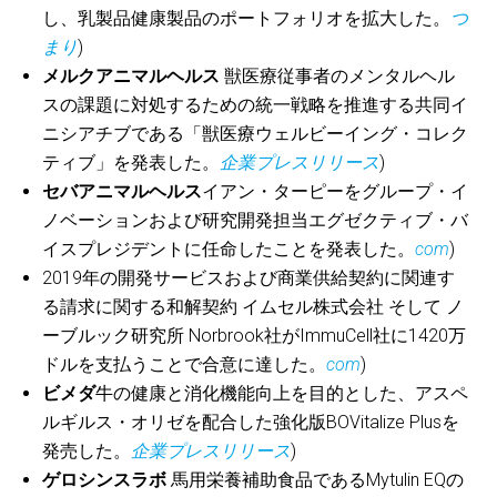
し、乳製品健康製品のポートフォリオを拡大した。
つ
まり
)
メルクアニマルヘルス
獣医療従事者のメンタルヘル
スの課題に対処するための統一戦略を推進する共同イ
ニシアチブである「獣医療ウェルビーイング・コレク
ティブ」を発表した。
企業プレスリリース
)
セバアニマルヘルス
イアン・ターピーをグループ・イ
ノベーションおよび研究開発担当エグゼクティブ・バ
イスプレジデントに任命したことを発表した。
com
)
2019年の開発サービスおよび商業供給契約に関連す
る請求に関する和解契約
イムセル株式会社
そして
ノ
ーブルック研究所
Norbrook社がImmuCell社に1420万
ドルを支払うことで合意に達した。
com
)
ビメダ
牛の健康と消化機能向上を目的とした、アスペ
ルギルス・オリゼを配合した強化版BOVitalize Plusを
発売した。
企業プレスリリース
)
ゲロシンスラボ
馬用栄養補助食品であるMytulin EQの