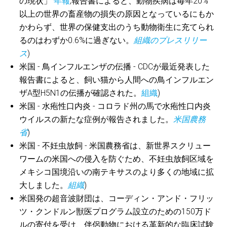
の現状」
年報
,報告書によると、動物疾病は毎年20%
以上の世界の畜産物の損失の原因となっているにもか
かわらず、世界の保健支出のうち動物衛生に充てられ
るのはわずか0.6%に過ぎない。
組織のプレスリリー
ス
)
米国 - 鳥インフルエンザの伝播 - CDCが最近発表した
報告書によると、飼い猫から人間への鳥インフルエン
ザA型H5N1の伝播が確認された。
組織
)
米国 - 水疱性口内炎 - コロラド州の馬で水疱性口内炎
ウイルスの新たな症例が報告されました。
米国農務
省
)
米国 - 不妊虫放飼 - 米国農務省は、新世界スクリュー
ワームの米国への侵入を防ぐため、不妊虫放飼区域を
メキシコ国境沿いの南テキサスのより多くの地域に拡
大しました。
組織
)
米国発の超音波財団は、コーディン・アンド・フリッ
ツ・クンドルン獣医プログラム設立のための150万ド
ルの寄付を受け、伴侶動物における革新的な臨床試験