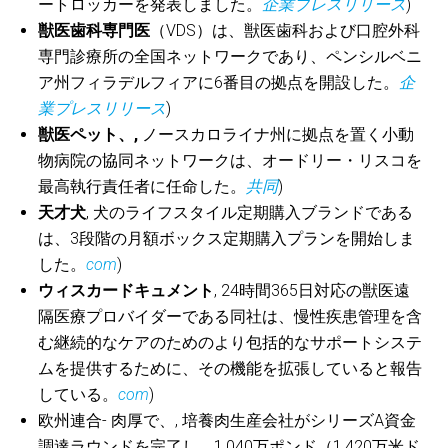
ートロッカーを発表しました。
企業プレスリリース
)
獣医歯科専門医
（VDS）は、獣医歯科および口腔外科
専門診療所の全国ネットワークであり、ペンシルベニ
ア州フィラデルフィアに6番目の拠点を開設した。
企
業プレスリリース
)
獣医ペット、,
ノースカロライナ州に拠点を置く小動
物病院の協同ネットワークは、オードリー・リスコを
最高執行責任者に任命した。
共同
)
天才犬
, 犬のライフスタイル定期購入ブランドである
は、3段階の月額ボックス定期購入プランを開始しま
した。
com
)
ウィスカードキュメント
, 24時間365日対応の獣医遠
隔医療プロバイダーである同社は、慢性疾患管理を含
む継続的なケアのためのより包括的なサポートシステ
ムを提供するために、その機能を拡張していると報告
している。
com
)
欧州連合-
肉厚で、,
培養肉生産会社がシリーズA資金
調達ラウンドを完了し、1,040万ポンド（1,420万米ド