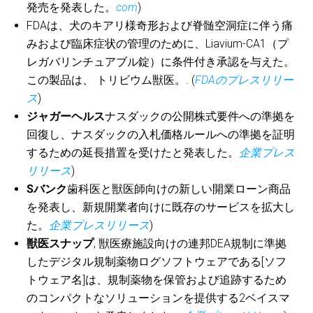
発売を発表した。
com
)
FDAは、犬のキアリ様奇形および脊髄空洞症に伴う痛
みおよび臨床症状の管理のために、Liavium-CA1（プ
レガバリンチュアブル錠）に条件付き承認を与えた。
この製品は、
トリビウム獣医。.
(
FDAのプレスリリー
ス
)
ジャガーヘルス
ナスダックの公開株式要件への準拠を
回復し、ナスダックの入札価格ルールへの準拠を証明
するための延長措置を受けたと発表した。
企業プレス
リリース
)
Sバンク
歯科医と獣医師向けの新しい開業ローン商品
を発表し、新規開業者向けに既存のサービスを拡大し
た。
企業プレスリリース
)
獣医スナップ
, 獣医療施設向けの連邦DEA規制に準拠
したデジタル規制薬物ログソフトウェアである[ソフ
トウェア名]は、規制薬物を保管および追跡するため
のコンパクトなソリューションを提供する2ベイスマ