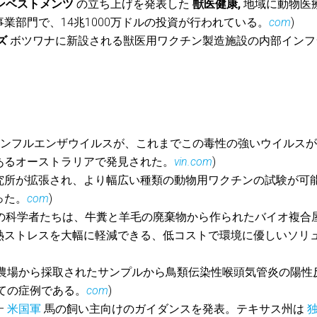
ンベストメンツ
の立ち上げを発表した
獣医健康,
地域に動物医
業部門で、14兆1000万ドルの投資が行われている。
com
)
ズ
ボツワナに新設される獣医用ワクチン製造施設の内部インフ
 鳥インフルエンザウイルスが、これまでこの毒性の強いウイルス
あるオーストラリアで発見された。
vin.com
)
究所が拡張され、より幅広い種類の動物用ワクチンの試験が可
った。
com
)
所の科学者たちは、牛糞と羊毛の廃棄物から作られたバイオ複合
熱ストレスを大幅に軽減できる、低コストで環境に優しいソリ
ーの農場から採取されたサンプルから鳥類伝染性喉頭気管炎の陽性
めての症例である。
com
)
–
米国軍
馬の飼い主向けのガイダンスを発表。テキサス州は