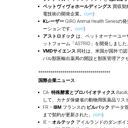
ペットヴィヴォホールディングス
買収契
電技術の開発企業。
com
)
Kレーザー
GIRO Animal Health
ーションです。
com
)
アストロドック
は、ペットオーナーユー
ットフォーム「ASTRID」を開発しました
VMDサイエンス
同社は、米国が国外で認
バル獣医輸出薬局の開設と獣医管理アクセ
************************************
国際企業ニュース
CA-
特殊酵素とプロバイオティクス
Bacill
して、カナダ保健省の動物用医薬品リス
FR –
IBM
フランスの
ビルバック
データ管
まで契約が更新された。
com
)
IE –
オルテック
アイルランドのダンボイ