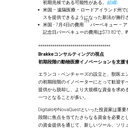
初期兆候である可能性がある。
組織
)
米国 – 遠隔医療 – ロードアイランド
スを提供できるようになった新法が施行
TH
米国 - 7月4日の費用
バーベキュー – 
記念日バーベキューの費用は$73.82で、昨
************************************
Brakkeコンサルティングの視点
初期段階の動物医療イノベーションを支援
エランコ・ベンチャーズの設立と、獣医エン
の初期段階のイノベーターにとって歓迎す
提供から脱却し、より大規模な資金を求め
一つとなることが多い。.
DigitalisやNovaQuestといった
段階に焦点を当てたさらなる資金を必要と
の資金提供を通じて、新しいツール、ソリ