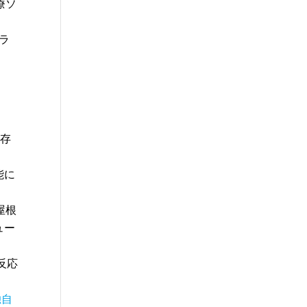
療ソ
ラ
が存
能に
屋根
ュー
反応
独自