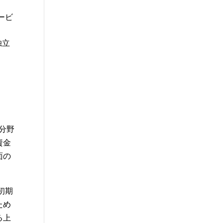
ービ
独立
分野
資金
面の
初期
ため
る上