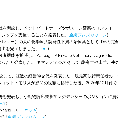
社を開設し、ペットパートナーズやボストン警察のコンフォー
ーシップを支援することを発表した。
企業プレスリリース
)
ェレマー）の犬の化学療法誘発性下痢の治療薬としてFDAの完
提出を完了しました。
com
)
張し、Parasight All-in-One Veterinary Diagnostic
うになったと発表した。
ネマトディルス
そして
鞭虫
羊や山羊、牛
記念して、複数の経営陣交代を発表した。現最高執行責任者のニ
コット・モリスが顧問の役割に移行した後、2026年10月付で
携を発表し、小動物臨床栄養学レジデンシーのポジションに資
ース
)
を発表した。
ネット
)
ず
. (
企業プレスリリース
)