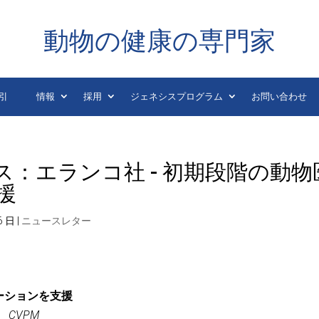
動物の健康の専門家
引
情報
採用
ジェネシスプログラム
お問い合わせ
：エランコ社 - 初期段階の動物
援
6 日
|
ニュースレター
ーションを支援
、CVPM