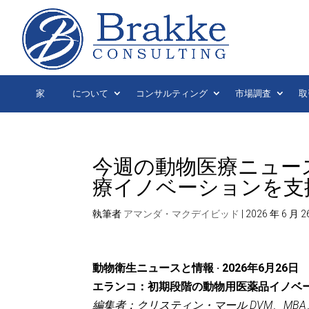
家
について
コンサルティング
市場調査
取
今週の動物医療ニュース
療イノベーションを支
執筆者
アマンダ・マクデイビッド
|
2026 年 6 月 2
動物衛生ニュースと情報 · 2026年6月26日
エランコ：初期段階の動物用医薬品イノベ
編集者：クリスティン・マール DVM、MBA