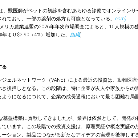
州では、獣医師がペットの初診を含むあらゆる診察でオンラインサ
されており、一部の薬剤の処方も可能となっている。
com)
アメリカ農業連盟の2026年年次市場調査によると、10人規模の
年より$2.90（4%）増加した。
組織
)
する
ジェルネットワーク（VANE）による最近の投資は、動物医療
べき後押しとなる。この段階は、特に企業が友人や家族からの
るようになるにつれて、企業の成長過程において最も困難な局
投資家は重要な基盤構築に貢献してきましたが、業界は依然として、開発の
しています。この段階での投資支援は、原理実証や概念実証の
ューション、製品につながる新たなアイデアの実現を後押しす