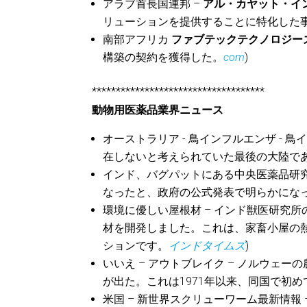
アラブ首長国連邦 –
アル・カヤット・イ
リューションを提供することに特化した事
南部アフリカ
ファブテックテクノロジー
構築の契約を獲得した。
com
)
************************************
動物用医薬品業界ニュース
オーストラリア - 鳥インフルエンザ -
在しないと考えられていた最後の大陸で
インド、バグパットにある中央医薬品研
なったと、政府の公式発表で明らかにな
環境に優しい屋根材 – インド獣医研究
材を開発しました。これは、家畜小屋の
ションです。
インドタイムズ
)
いいえ – アウトブレイク – ノルウェ
が出た。これは1971年以来、同国で初
米国 – 新世界スクリューワーム最新情報 