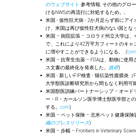
のウェブサイト
参考情報; その他のグロ
けるNWSの再流行に対処するため。;
米国 - 仮性狂犬病 - 2か月足らず前
け、米国は再び仮性狂犬病のない国とな
米国 – 病院拡張 – コロラド州立大学
で、これにより42万平方フィートのキャ
に増やすことができるようになる。.
(
co
米国 – 抗寄生虫薬 – FDAは、動物
ス文書の最終化を発表した。
政府
)
米国 - 新しいFIP検査 - 猫伝染性腹
大学獣医診断研究所から間もなく利用可
米国獣医訓練パートナーシップ – オー
ー・R・カールソン医学博士獣医学部と
する。
com
)
米国 – ペット保険 – 北米ペット健康保
織のプレスリリース
)
米国 – 歩幅 – Frontiers in Vet