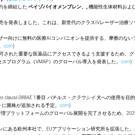
約を締結した
ペイゾバイオメンブレン、,
機能性生体材料およ
 Seriesの発売を発表しました。これは、新世代のクラスIVレーザー治療
ザー向けに無料の医療AIコンパニオンを提供する、摩擦のない
。
com
)
可された重要な医薬品にアクセスできるよう支援するため、グ
スプログラム（VMAP）のグローバル導入を発表した。
com
)
us clausii 088AE
1番目
バチルス・クラウシイ
犬への使用を目的
トに菌株が追加される予定。
com
)
理プラットフォームのグローバル展開を完了させるため、202
ンにある欧州本社で、EUアプリケーション研究所を拡張した。