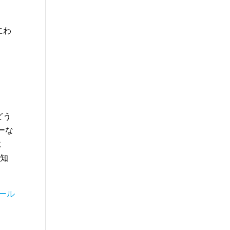
にわ
どう
ーな
に
と知
ール