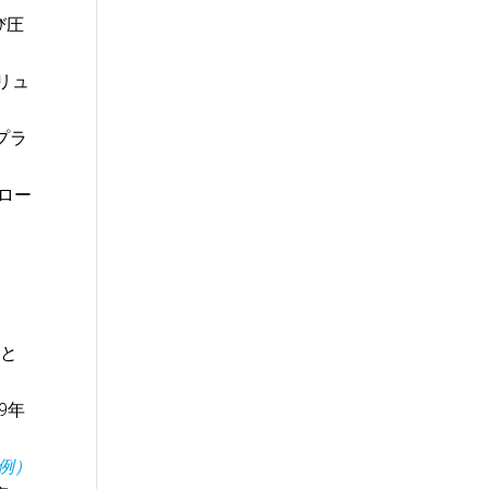
び圧
ソリュ
プラ
ロー
と
9年
例）