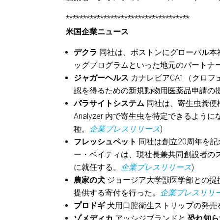
************************************
米国企業ニュース
デクラ
同社は、ボストンにグローバル本
ッグプログラムといった地元のパートナ
ジャガーヘルス
カナレビアCA1（クロフ
認を得るための新規動物用医薬品申請の
パラサイトシステム
同社は、寄生虫糞便検査機能を拡
Analyzer 内で寄生虫を特定できるよ
種。
企業プレスリリース
)
フレッシュペット
同社は創立20周年を
ー・ベイティは、現社長兼共同創設者のス
に就任する。
企業プレスリリース
)
農家の犬
ジョージア大学獣医学部との提
提供する寄付を行った。
企業プレスリリ
プロドギ
犬用口腔衛生ストリップの発売
ゾメディカ
アッシジブランドと
恐れ知ら