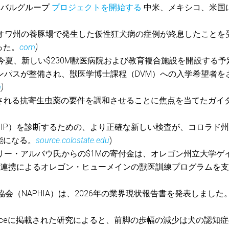
ーバルグループ
プロジェクトを開始する
中米、メキシコ、米国
にアイオワ州の養豚場で発生した仮性狂犬病の症例が終息したことを
った。
com
)
は、今夏、新しい$230M獣医病院および教育複合施設を開設する予
ンパスが整備され、獣医学博士課程（DVM）への入学希望者を
m
)
に使用される抗寄生虫薬の要件を調和させることに焦点を当てたガイ
膜炎（FIP）を診断するための、より正確な新しい検査が、コロラド
能になる。
source.colostate.edu
)
ドリー・アルバウ氏からの$1Mの寄付金は、オレゴン州立大学ゲ
の連携によるオレゴン・ヒューメインの獣医訓練プログラムを
険協会（NAPHIA）は、2026年の業界現状報告書を発表しました
erinary Scienceに掲載された研究によると、前脚の歩幅の減少は犬の認知