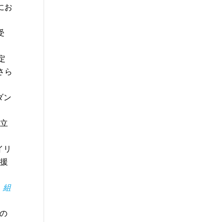
にお
受
定
さら
ダン
州立
イリ
支援
。
組
症の