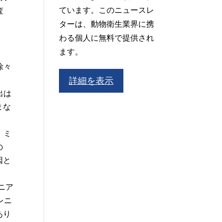
ています。このニュースレ
査
ターは、動物衛生業界に携
わる個人に無料で提供され
ます。
徐々
詳細を表示
出は
まな
。ミ
の
因と
ニア
レニ
あり