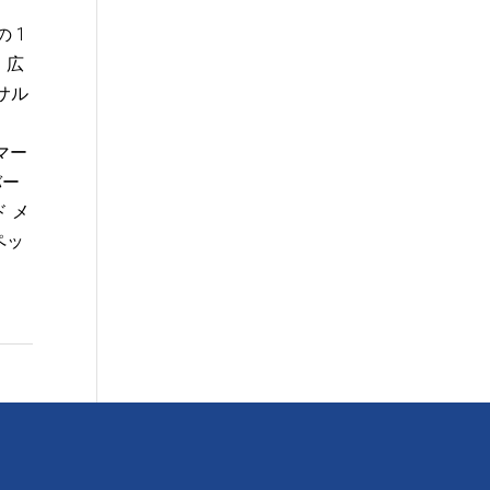
 1
、広
サル
マー
バー
ド メ
ペッ