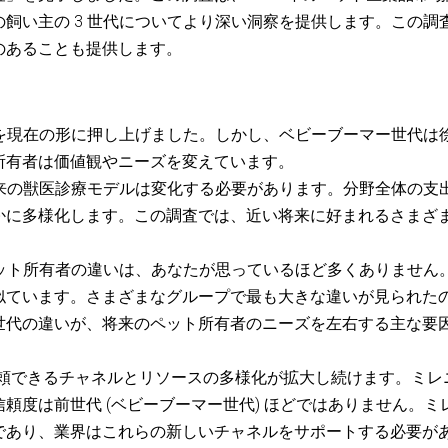
飼い主の 3 世代についてより深い洞察を提供します。この調
のあることも提供します。
所を現在の形に押し上げました。しかし、ベビーブーマー世代は
所有者は価値観やニーズを変えています。
従来の獣医診療モデルは変化する必要があります。分野全体の支
かに多様化します。この調査では、近い将来に好まれるさまざ
。
ペット所有者の違いは、あなたが思っているほど多くありません
似ています。さまざまなグループで最も大きな違いが見られた
世代の違いが、将来のペット所有者のニーズを左右する主な要
、信頼できるチャネルとリソースの多様化が拡大し続けます。ミレ
頼度は前世代 (ベビーブーマー世代) ほどではありません。ミ
であり、業界はこれらの新しいチャネルをサポートする必要が