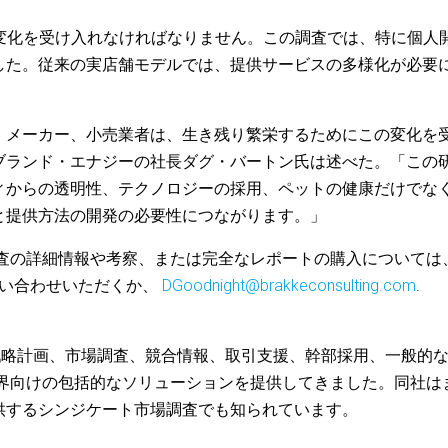
は変化を受け入れなければなりません。この調査では、特に個人
した。従来の実店舗モデルでは、提供サービスの多様化が必要
、メーカー、小売業者は、生き残り繁栄するためにこの変化を
ブランド・エナジーの社長ダグ・バートン氏は述べた。「この
ィからの透明性、テクノロジーの採用、ペットの健康だけでな
と提供方法の開発の必要性につながります。」
調査の詳細情報や考察、または完全なレポートの購入については
）までお問い合わせいただくか、
DGoodnight@brakkeconsulting.com
.
以上にわたり、戦略計画、市場調査、競合情報、取引支援、幹部採用、一般的
業界向けの包括的なソリューションを提供してきました。同社は
供するシンジケート市場調査でも知られています。