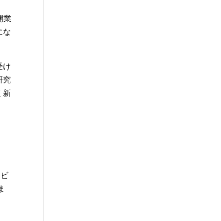
開業
にな
受け
研究
く新
、
なビ
ま