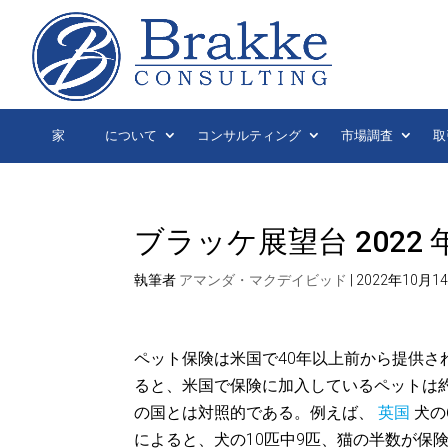
家
について
コンサルティング
市場調査
取
ブラッケ展望台 2022 年 
執筆者
アマンダ・マクデイビッド
|
2022年10月1
ペット保険は米国で40年以上前から提供さ
ると、米国で保険に加入しているペットは約
の国とは対照的である。例えば、
英国
犬の
によると、犬の10匹中9匹、猫の半数が保