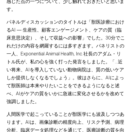
感じた点の一つについて、少し触れておきたいと思いま
す。
パネルディスカッションのタイトルは「獣医診療におけ
るAI ― 生産性、顧客エンゲージメント、ケアの質（臨
床意思決定）、そして収益への影響」でした。30分でこ
れだけの内容を網羅するには多すぎます。パネリストの
一人、Exponential Animal Health, Inc.社長のアダム・リ
トル氏が、私の心を強く打った発言をしました。「…近
い将来、AIを導入していない動物病院は、質の低いケア
しか提供しなくなるでしょう」。彼はさらに、AIによっ
て獣医師は本来やりたいことをできるようになると述
べ、AIがケアの質をいかに急速に変化させるかを改めて
強調しました。
人間医学で起こっていることが獣医学にも波及しつつあ
ります。AIは、画像診断の精度向上、リスク予測、病理
分析、臨床データ処理などを通じて、医療診断の質を向