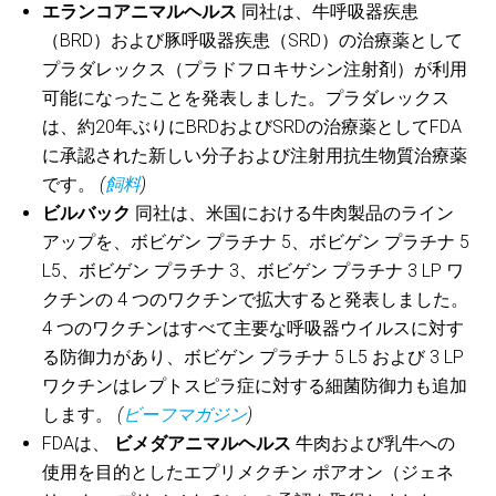
エランコアニマルヘルス
同社は、牛呼吸器疾患
（BRD）および豚呼吸器疾患（SRD）の治療薬として
プラダレックス（プラドフロキサシン注射剤）が利用
可能になったことを発表しました。プラダレックス
は、約20年ぶりにBRDおよびSRDの治療薬としてFDA
に承認された新しい分子および注射用抗生物質治療薬
です。
(
飼料
)
ビルバック
同社は、米国における牛肉製品のライン
アップを、ボビゲン プラチナ 5、ボビゲン プラチナ 5
L5、ボビゲン プラチナ 3、ボビゲン プラチナ 3 LP ワ
クチンの 4 つのワクチンで拡大すると発表しました。
4 つのワクチンはすべて主要な呼吸器ウイルスに対す
る防御力があり、ボビゲン プラチナ 5 L5 および 3 LP
ワクチンはレプトスピラ症に対する細菌防御力も追加
します。
(
ビーフマガジン
)
FDAは、
ビメダアニマルヘルス
牛肉および乳牛への
使用を目的としたエプリメクチン ポアオン（ジェネ