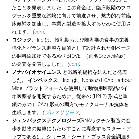
たことを発表しました。この資金は、臨床段階のプロ
グラムを重要な試験に向けて前進させ、魅力的な前臨
床候補を加速し、事業と製造を拡大するために使用さ
れます。
(
com
)
ロジック
、Inc.は、授乳期および離乳期の食事の栄養
強化とバランス調整を目的として設計された銅ベース
の飼料添加物であるAVR BIOVET（別名GrowthMax）
の発売を発表しました。
(
com
)
ノナバイオサイエンス
と戦略的提携を結んだと発表
した。
インベックス
、Inc. は、Nona の HCAb Harbour
Mice プラットフォームを使用して動物用医薬品バイ
オ医薬品を開発するために、従来の (H2L2) 形式と重
鎖のみの (HCAb) 形式の両方でモノクローナル抗体を
生成します。
(
プレスリリース
)
ジェンバックステクノロジーズ
RNAワクチン製造の進
歩を動物の健康にもたらすことに専念するスタートア
ップであるは、シリーズ・シード・プラス資金調達を