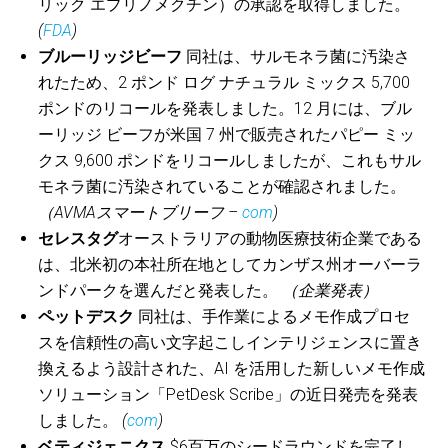
リック エプリノメクチン）の承認を取得しました。
(
FDA
)
ブルーリッジビーフ
同社は、サルモネラ菌に汚染さ
れたため、2 ポンド ログ ナチュラル ミックス 5,700
ポンドのリコールを発表しました。12 月には、ブル
ーリッジ ビーフが米国 7 州で販売されたパピー ミッ
クス 9,600 ポンドをリコールしましたが、これもサル
モネラ菌に汚染されていることが確認されました。
（AVMAスマートブリーフ –
com
)
セレスタグ
オーストラリアの動物医療技術企業である
は、北米初の本社所在地としてカンザス州オーバーラ
ンドパークを選んだと発表した。
（企業発表）
ペットデスク
同社は、手作業によるメモ作成プロセ
スを信頼性の高い文字起こしインテリジェンスに置き
換えるよう設計された、AI を活用した新しいメモ作成
ソリューション「PetDesk Scribe」の近日発売を発表
しました。
(
com
)
ベティジェニクス
$6百万のシードラウンドを完了し