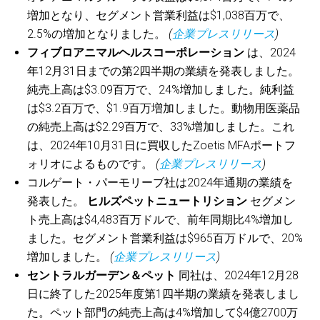
増加となり、セグメント営業利益は$1,038百万で、
2.5%の増加となりました。
(
企業プレスリリース
)
フィブロアニマルヘルスコーポレーション
は、2024
年12月31日までの第2四半期の業績を発表しました。
純売上高は$3.09百万で、24%増加しました。純利益
は$3.2百万で、$1.9百万増加しました。動物用医薬品
の純売上高は$2.29百万で、33%増加しました。これ
は、2024年10月31日に買収したZoetis MFAポートフ
ォリオによるものです。
(
企業プレスリリース
)
コルゲート・パーモリーブ社は2024年通期の業績を
発表した。
ヒルズペットニュートリション
セグメン
ト売上高は$4,483百万ドルで、前年同期比4%増加し
ました。セグメント営業利益は$965百万ドルで、20%
増加しました。
(
企業プレスリリース
)
セントラルガーデン＆ペット
同社は、2024年12月28
日に終了した2025年度第1四半期の業績を発表しまし
た。ペット部門の純売上高は4%増加して$4億2700万