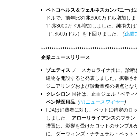
ペトコヘルス＆ウェルネスカンパニー
は
ドルで、前年比31兆3000万ドル増加し
11兆3000万ドル増加しました。純損失は1
（1,350万ドル）を下回りました。
(
企業
********************************************
企業ニュースリリース
ゾエティス
ノースカロライナ州に、診断お
建物を開設すると発表しました。拡張さ
ジニアリングおよび診断業務の拠点とな
クレシロン
同社は、止血ジェル「ベティ
ペン獣医用品
.
(
PRニュースワイヤー
)
FDAは消費者に対し、ペットに特定のロ
しました。
アローリライアンス
のブラン
措置は、影響を受けたロットのサンプル
に、ダーウィンズ・ナチュラル・ペット