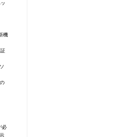
ペッ
、
新機
保証
ソ
の
が必
示