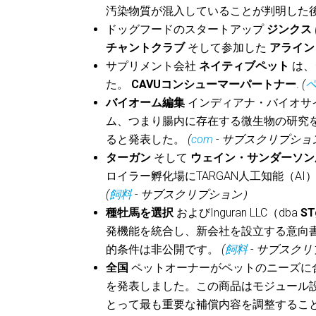
汚染物質が混入していることが判明した
ドッグフードのスタートアップ
ジンクス
チャントクラブ
そして参加した
アライン
サプリメント会社
ネイティブペット
は、
た。
CAVUコンシューマーパートナー
.
(
バイオーム編集
インディアナ・バイオサイ
ム、つまり腸内に存在する微生物の研究
ると発表した。
(
com
- サブスクリプショ
ターガン
そして
ウェイン・サンダーソ
ロイラー孵化場にTARGAN人工知能（
(
飼料
- サブスクリプション）
種牡馬を選択
およびInguran LLC（dba
ST
発機能を統合し、新会社を設立する意向
的条件は非公開です。
(
飼料
- サブスク
全国
ペットオーナーがペットのニーズに
を発表しました。この商品はモジュール
とって最も重要な補償内容を調整するこ