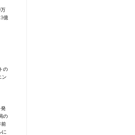
0万
3億
トの
エン
。
を発
局の
年前
ルに