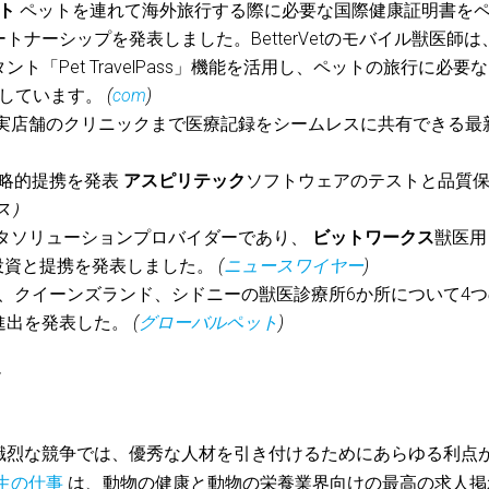
ト
ペットを連れて海外旅行する際に必要な国際健康証明書を
ナーシップを発表しました。BetterVetのモバイル獣医師は
スタント「Pet TravelPass」機能を活用し、ペットの旅行に必要な
化しています。
(
com
)
実店舗のクリニックまで医療記録をシームレスに共有できる最
略的提携を発表
アスピリテック
ソフトウェアのテストと品質
ス）
タソリューションプロバイダーであり、
ビットワークス
獣医用
的投資と提携を発表しました。
(
ニュースワイヤー
)
、クイーンズランド、シドニーの獣医診療所6か所について4つ
進出を発表した。
(
グローバルペット
)
*
熾烈な競争では、優秀な人材を引き付けるためにあらゆる利点
生の仕事
は、動物の健康と動物の栄養業界向けの最高の求人掲