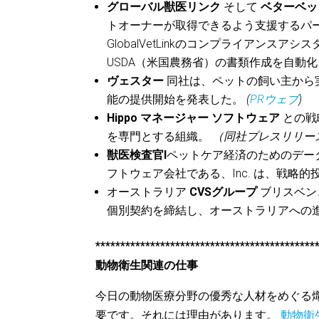
グローバル獣医リンク
そして
ベターベッ
トオーナーが取得できるよう支援するパート
GlobalVetLinkのコンプライアンスアシ
USDA（米国農務省）の書類作成を自動
ヴェスター
同社は、ペットの飼い主から
能の提供開始を発表した。
(
PRウェブ
)
Hippo マネージャー ソフトウェア
との戦
を専門とする組織。
（同社プレスリリー
獣医検査官I
ペットケア経済のためのデー
フトウェア会社である、Inc. は、戦略
オーストラリア
CVSグループ
ブリスベン
個別契約を締結し、オーストラリアへの
********************************************
動物衛生関連の仕事
今日の動物医療分野の優秀な人材をめぐる
要です。それには理由があります。
動物衛