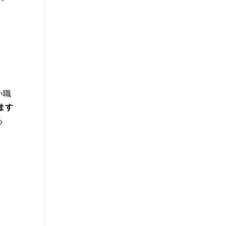
い職
ます
る