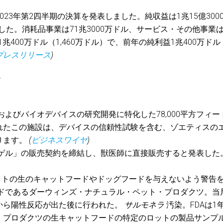
2023年第2四半期の決算を発表しました。純収益は1兆15億300
ました。消耗品事業は71兆3000万ドル、サービス・その他事業は
兆400万ドル（1,460万ドル）で、前年の純利益1兆400万ドル
プレスリリース
)
*
よびバイオデバイスの研究開発に特化した78,000平方フィー
れたこの施設は、デバイスの信頼性試験を含む、ゾエティスの
ります。
(
ビジネスワイヤ
)
ゲル」の販売契約を締結し、獣医師に直接販売すると発表した
ットの生のキャットフードやドッグフードを与えないよう警告
ドであるダーウィンズ・ナチュラル・ペット・プロダクツ。当
から陽性反応が出た後に行われた。
サルモネラ
汚染。FDAは1
・プロダクツの生キャットフードの特定のロットの製品サンプ