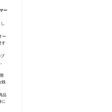
マー
まし
オー
発す
のブ
た。
開
金銭
商品
身に