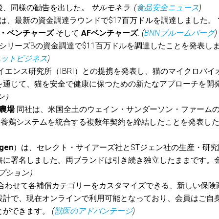
後、同様の勧告を出した。
サルモネラ
.
(
食品安全ニュース
)
は、最新の資金調達ラウンドで$17百万ドルを調達しました。
・ベンチャーズ
そして
AFベンチャーズ
.
(
BNNブルームバーグ
)
シリーズBの資金調達で$11百万ドルを調達したことを発表し
ペットビジネス
)
エンス研究所（IBRI）との提携を発表し、猫のマイクロバイ
を通じて、猫を安全で健康に保つための新たなアプローチを開
ン）
ン農場
同社は、米国全土のウェイン・サンダーソン・ファーム
AI）養鶏システムを統合する複数年契約を締結したことを発表し
gen
）は、セレクト・サイアーズ社とSTジェン社の生産・研究
書に署名しました。両ブランドは引き続き独立したままです。
リプション）
合わせて各補償カテゴリーをカスタマイズできる、新しい保険
設計で、現在オンラインで利用可能となっており、会員はご自
とができます。
(
獣医のアドバンテージ
)