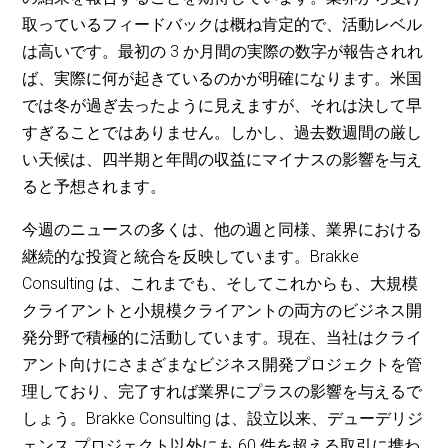
取っているフィードバックは概ね肯定的で、活動レベル
は高いです。最初の 3 か月間の実際の数字が報告されれ
ば、実際に何が起きているのかが明確になります。米国
では冬が過ぎ去ったように見えますが、それは決して早
すぎることではありません。しかし、過去数週間の厳し
い天候は、四半期と年間の収益にマイナスの影響を与え
ると予想されます。
今週のニュースの多くは、他の週と同様、業界における
継続的な投資と統合を反映しています。Brakke
Consulting は、これまでも、そしてこれからも、大規模
クライアントと小規模クライアントの両方のビジネス開
発分野で積極的に活動しています。現在、当社はクライ
アント向けにさまざまなビジネス開発プロジェクトを管
理しており、完了すれば業界にプラスの影響を与えるで
しょう。Brakke Consulting は、設立以来、デューデリジ
ェンス プロジェクト以外にも 60 件を超える取引に携わ