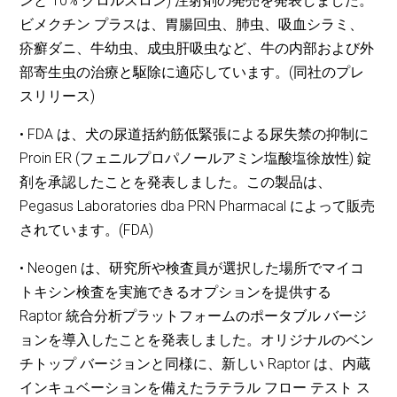
ンと 10% クロルスロン) 注射剤の発売を発表しました。
ビメクチン プラスは、胃腸回虫、肺虫、吸血シラミ、
疥癬ダニ、牛幼虫、成虫肝吸虫など、牛の内部および外
部寄生虫の治療と駆除に適応しています。(同社のプレ
スリリース)
• FDA は、犬の尿道括約筋低緊張による尿失禁の抑制に
Proin ER (フェニルプロパノールアミン塩酸塩徐放性) 錠
剤を承認したことを発表しました。この製品は、
Pegasus Laboratories dba PRN Pharmacal によって販売
されています。(FDA)
• Neogen は、研究所や検査員が選択した場所でマイコ
トキシン検査を実施できるオプションを提供する
Raptor 統合分析プラットフォームのポータブル バージ
ョンを導入したことを発表しました。オリジナルのベン
チトップ バージョンと同様に、新しい Raptor は、内蔵
インキュベーションを備えたラテラル フロー テスト ス