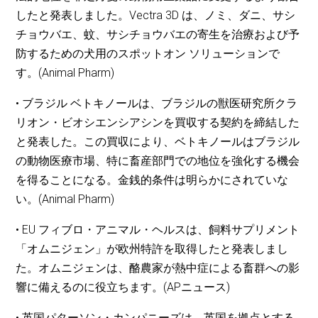
したと発表しました。Vectra 3D は、ノミ、ダニ、サシ
チョウバエ、蚊、サシチョウバエの寄生を治療および予
防するための犬用のスポットオン ソリューションで
す。(Animal Pharm)
• ブラジル ベトキノールは、ブラジルの獣医研究所クラ
リオン・ビオシエンシアシンを買収する契約を締結した
と発表した。この買収により、ベトキノールはブラジル
の動物医療市場、特に畜産部門での地位を強化する機会
を得ることになる。金銭的条件は明らかにされていな
い。(Animal Pharm)
• EU フィブロ・アニマル・ヘルスは、飼料サプリメント
「オムニジェン」が欧州特許を取得したと発表しまし
た。オムニジェンは、酪農家が熱中症による畜群への影
響に備えるのに役立ちます。(APニュース)
• 英国パターソン・カンパニーズは、英国を拠点とする