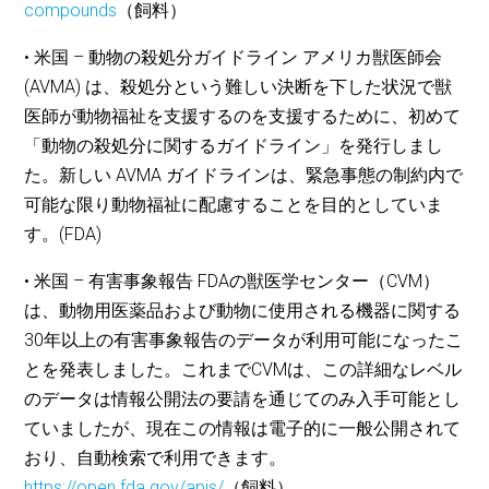
compounds
（飼料）
• 米国 – 動物の殺処分ガイドライン アメリカ獣医師会
(AVMA) は、殺処分という難しい決断を下した状況で獣
医師が動物福祉を支援するのを支援するために、初めて
「動物の殺処分に関するガイドライン」を発行しまし
た。新しい AVMA ガイドラインは、緊急事態の制約内で
可能な限り動物福祉に配慮することを目的としていま
す。(FDA)
• 米国 – 有害事象報告 FDAの獣医学センター（CVM）
は、動物用医薬品および動物に使用される機器に関する
30年以上の有害事象報告のデータが利用可能になったこ
とを発表しました。これまでCVMは、この詳細なレベル
のデータは情報公開法の要請を通じてのみ入手可能とし
ていましたが、現在この情報は電子的に一般公開されて
おり、自動検索で利用できます。
https://open.fda.gov/apis/
（飼料）