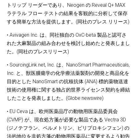
トリップ リーダーであり、Neogen の Reveal Q+ MAX
ラテラル フロー テストの結果を客観的に分析して保存
する簡単な方法を提供します。(同社のプレス リリース)
• Avivagen Inc. は、同社独自の OxC-beta 製品と認可さ
れた大麻製品の組み合わせを検討し始めたと発表しまし
た。(同社のプレスリリース)
• SourcingLink.net, Inc. は、NanoSmart Pharmaceuticals,
Inc. と、獣医腫瘍学の化学療法薬製剤の開発と商品化を
目的とした NanoSmart の抗核抗体 (ANA) 標的薬物送達
技術の使用権に関する独占的世界ライセンス契約を締結
したことを発表しました。(Globe newswire)
• EU Ceva は、欧州医薬品庁の動物用医薬品委員会
(CVMP) が、現在処方箋が必要な製品である Vectra 3D
(ジノテフラン、ペルメトリン、ピリプロキシフェン) の
法的地位を非処方箋の動物用医薬品に変更するよう勧告