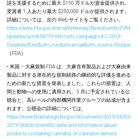
請を支援するために最大 $150 万ドルが資金提供され、
受賞者 1 人あたり最大 $250,000 ドルが提供されます。
詳細については、次の Web サイトをご覧ください。
https://www.fda.gov/AnimalVeterinary/NewsEvents/CVM
Updates/ucm634779.htm?utm_campaign=4-1-2019-
DurationofUse&utm_medium=email&utm_source=Eloqua
（FDA）
• 米国 – 大麻規制 FDA は、大麻含有製品および大麻由来
製品に対する潜在的な規制経路の継続的な評価を進める
ための新たな措置を発表しました。これらの措置は、人
間と動物への使用に適用され、5 月に予定されている公
聴会と、高レベルの内部機関作業グループの結成が含ま
れます。公聴会の詳細については、
https://www.federalregister.gov/documents/2019/04/03/
2019-06436/scientific-data-and-information-about-
products-containing-cannabis-or-cannabis-derived-