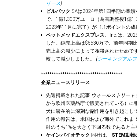
リース
)
ビルバック
SAは2024年第1四半期の業績
で、1億1,300万ユーロ（為替調整後1億1
2023年11月に完了）が+1.1ポイント
ペットメッドエクスプレス
、Inc.は、2
した。純売上高は$6530万で、前年同期比1
売上高の減少によって相殺されたためです。
較して減少しました。
(
シーキングアルフ
**************************************
企業ニュースリリース
先週掲載された記事
ウォールストリート
から欧州医薬品庁で販売されている）に報
犬に潜在的に深刻な副作用を引き起こし
作用の報告は、米国および海外でこれまで
射のうち1%を大きく下回る数であると
ケインバイオテック
同社は、
STEM動