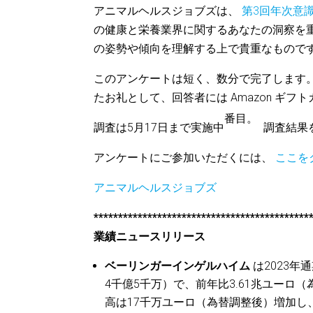
アニマルヘルスジョブズは、
第3回年次意
の健康と栄養業界に関するあなたの洞察を
の姿勢や傾向を理解する上で貴重なもので
このアンケートは短く、数分で完了します
たお礼として、回答者には Amazon ギ
番目。
調査は5月17日まで実施中
調査結果
アンケートにご参加いただくには、
ここを
アニマルヘルスジョブズ
********************************************
業績ニュースリリース
ベーリンガーインゲルハイム
は2023年
4千億5千万）で、前年比3.61兆ユー
高は17千万ユーロ（為替調整後）増加し、