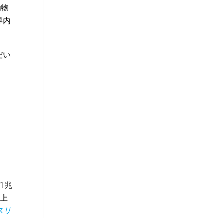
動物
界内
だい
1兆
売上
スリ