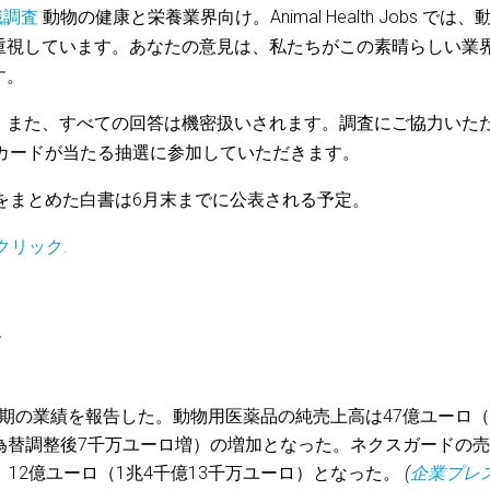
識調査
動物の健康と栄養業界向け。Animal Health Jobs では、
重視しています。あなたの意見は、私たちがこの素晴らしい業
す。
。また、すべての回答は機密扱いされます。調査にご協力いた
フトカードが当たる抽選に参加していただきます。
をまとめた白書は6月末までに公表される予定。
クリック
.
*
通期の業績を報告した。動物用医薬品の純売上高は47億ユーロ（
ロ（為替調整後7千万ユーロ増）の増加となった。ネクスガードの
12億ユーロ（1兆4千億13千万ユーロ）となった。
(
企業プレ