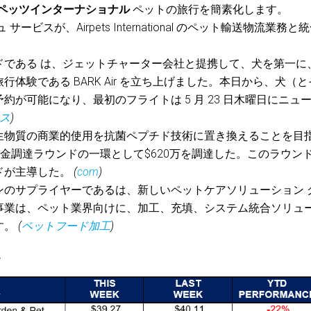
ペッツインターナショナル
ペットの旅行を簡素化します。
 サービスが、Airpets International のペット輸送物流業務と
ドである は、ジェットチャーター会社と提携して、犬を第一に
体験である BARK Air を立ち上げました。本日から、犬（と
が可能になり、最初のフライトは 5 月 23 日木曜日にニュ
ス
)
生物質の商業的使用を抗菌ペプチド技術に置き換えることを目
金調達ラウンドの一環として$620万を調達した。このラウン
ドが主導した。
(
com
)
ンのサプライヤーであるは、新しいペットケアソリューション 
事業は、ペット業界向けに、加工、充填、システム統合ソリュ
す。
(
ペットフード加工
)
*