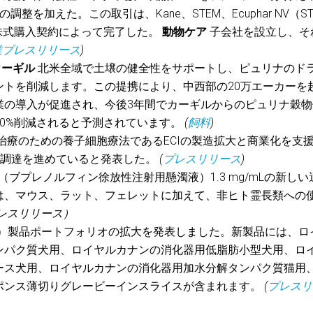
整を加えた。この取引は、Kane、STEM、Ecuphar NV（ST
株式購入契約によって完了した。
動物ケア
子会社を設立し、そ
業プレスリリース
)
ーギル
北米全域で土壌の健全性をサポートし、ピュリナのド
ントを削減します。この提携により、中西部の20万エーカーを
業の導入が促進され、今後3年間でカーギルからのピュリナ穀物
0%削減されると予測されています。
(
飼料
)
治療のための養子細胞療法であるECIの製造拡大と商業化を支
資金調達を進めていると発表した。
(
プレスリリース
)
 XR（ブプレノルフィン徐放性注射用懸濁液）1.3 mg/mLの新し
は、マウス、ラット、フェレットに加えて、非ヒト霊長類への
レスリリース）
I）製品ポートフォリオの拡大を発表しました。新製品には、ロ
ンパク質犬用、ロイヤルカナンの消化器用低脂肪小型犬用、ロ
ース犬用、ロイヤルカナンの消化器用加水分解タンパク質猫用
ポンス薄切りグレービーインスライスが含まれます。
(
プレスリ