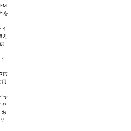
EM
れを
ライ
超え
供
援す
い適応
使用
イヤ
イヤ
、お
リ