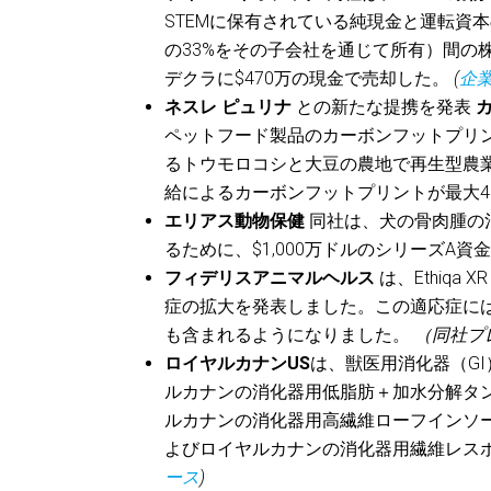
STEMに保有されている純現金と運転資本の調
の33%をその子会社を通じて所有）間の
デクラに$470万の現金で売却した。
(
企
ネスレ ピュリナ
との新たな提携を発表
カ
ペットフード製品のカーボンフットプリ
るトウモロコシと大豆の農地で再生型農
給によるカーボンフットプリントが最大4
エリアス動物保健
同社は、犬の骨肉腫の
るために、$1,000万ドルのシリーズA
フィデリスアニマルヘルス
は、Ethiqa
症の拡大を発表しました。この適応症に
も含まれるようになりました。
（同社プ
ロイヤルカナンUS
は、獣医用消化器（G
ルカナンの消化器用低脂肪＋加水分解タ
ルカナンの消化器用高繊維ローフインソ
よびロイヤルカナンの消化器用繊維レス
ース
)