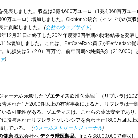
を発表しました。収益は3億4,600万ユーロ（1兆4,368百万ユ
,300万ユーロ）増加しました。Globionの統合（インドでの買収
の成長に貢献しました。
(
会社のウェブサイト
)
023年12月31日に終了した2024年度第3四半期の財務結果を発表
1%増加しました。これは、PetCareRxの買収がPetMedsの
純損失は$（2.0）百万で、前年同期の純損失$（212,000）
ァ
)
ジャーナル
示唆した
ゾエティス
欧州医薬品庁（リブレラは202
告された1万2000件以上の有害事象によると、リブレラは一
ている可能性がある。ゾエティスは、これらの薬は安全であり
に投与されたリブレラとソレンシアを合わせた1800万回以上
主張している。
(
ウォールストリートジャーナル
)
物の健康
株式会社へ
デクラ獣医製品
、Inc.を$8,000,000で買収