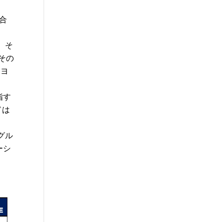
統合
、そ
その
ーヨ
指す
ドは
グル
ーシ