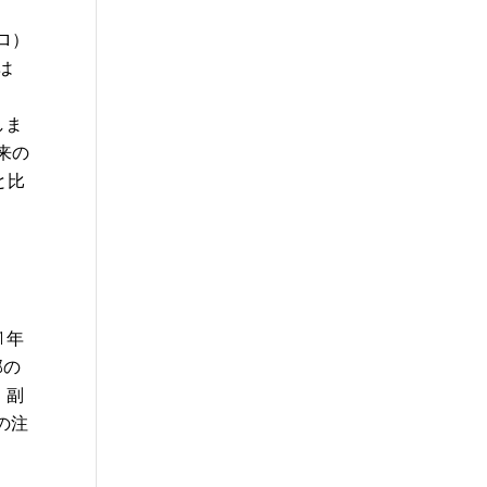
ーロ）
は
しま
従来の
と比
1年
部の
、副
の注
し、