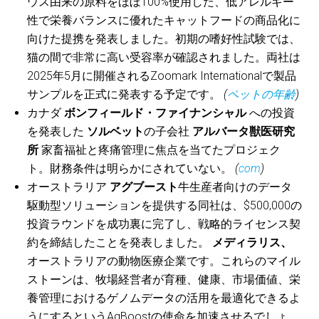
ウス由来の原料をほぼ100%使用した、低アレルギー
性で栄養バランスに優れたキャットフードの商品化に
向けた提携を発表しました。初期の嗜好性試験では、
猫の間で非常に高い受容率が確認されました。両社は
2025年5月に開催されるZoomark Internationalで製品
サンプルを正式に発表する予定です。
(
ペットの年齢
)
カナダ
ボンフィールド・ファイナンシャル
への投資
を発表した
ソルベット
の子会社
アルバータ獣医研究
所
家畜福祉と疼痛管理に焦点を当てたプロジェク
ト。財務条件は明らかにされていない。
(
com
)
オーストラリア
アグブースト
牛生産者向けのデータ
駆動型ソリューションを提供する同社は、$500,000の
投資ラウンドを成功裏に完了し、戦略的ライセンス契
約を締結したことを発表しました。
メディラリス、
オーストラリアの動物医療企業です。これらのマイル
ストーンは、牧場経営者が育種、健康、市場価値、栄
養管理におけるゲノムデータの活用を最適化できるよ
うにするというAgBoostの使命を加速させるでしょ