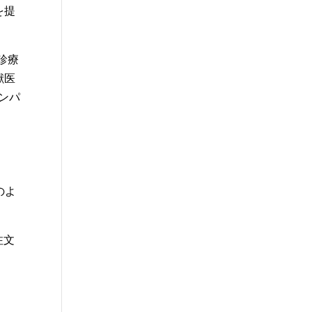
を提
診療
獣医
ンパ
のよ
注文