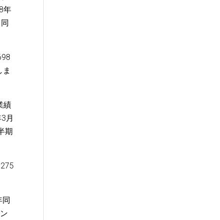
8年
（同
98
しま
業績
3月
半期
275
年同
ラン