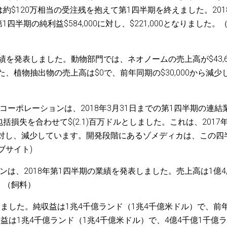
$120万相当の受注残を抱えて第1四半期を終えました。201
第1四半期の純利益$584,000に対し、$221,000となりました。
業績を発表しました。動物部門では、ネオノームの売上高が$43,6
、植物抽出物の売上高は$0で、前年同期の$30,000から減少
コーポレーションは、2018年3月31日までの第1四半期の連結
損失を合わせて$(2.1)百万ドルとしました。これは、2017年
ドルに対し、減少しています。開発段階にあるゾメディカは、この四
ブサイト)
は、2018年第1四半期の業績を発表しました。売上高は1億4,
。（飼料）
を発表しました。純収益は1兆4千億ランド（1兆4千億米ドル）で、前
益は1兆4千億ランド（1兆4千億米ドル）で、4億4千億1千億