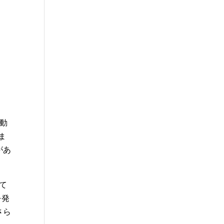
用動
ま
があ
いて
を発
さら