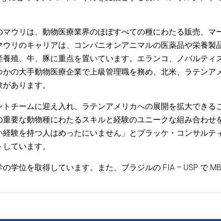
のマウリは、動物医療業界のほぼすべての種にわたる販売、マ
マウリのキャリアは、コンパニオンアニマルの医薬品や栄養製
産養殖、牛、豚に重点を置いています。エランコ、ノバルティ
つかの大手動物医療企業で上級管理職を務め、北米、ラテンア
験があります。
ントチームに迎え入れ、ラテンアメリカへの展開を拡大できる
の重要な動物種にわたるスキルと経験のユニークな組み合わせ
い経験を持つ人はめったにいません」とブラッケ・コンサルテ
トしています。
位を取得しています。また、ブラジルの FIA – USP で MB