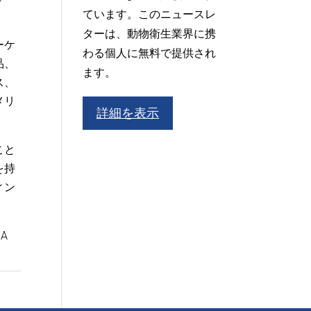
ています。このニュースレ
ターは、動物衛生業界に携
ーケ
わる個人に無料で提供され
品、
ます。
ス、
メリ
詳細を表示
こと
を持
ィン
A