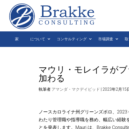
家
について
コンサルティング
市場調査
取
マウリ・モレイラがブ
加わる
執筆者
アマンダ・マクデイビッド
|
2023年2月15
ノースカロライナ州グリーンズボロ、2023 年 1 月
わたり管理職や指導職を務め、幅広い経験を積んだ 
とを発表します。Mauri は、Brakke Co