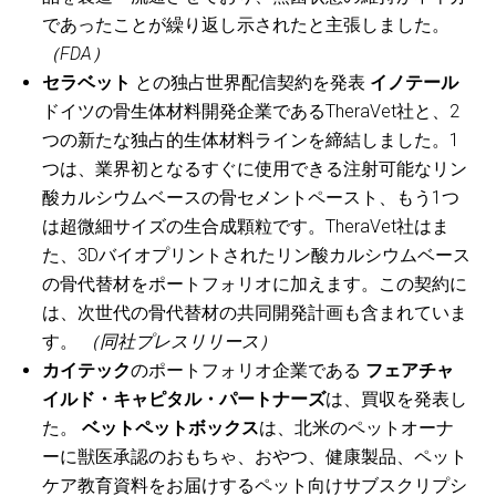
であったことが繰り返し示されたと主張しました。
（FDA）
セラベット
との独占世界配信契約を発表
イノテール
ドイツの骨生体材料開発企業であるTheraVet社と、2
つの新たな独占的生体材料ラインを締結しました。1
つは、業界初となるすぐに使用できる注射可能なリン
酸カルシウムベースの骨セメントペースト、もう1つ
は超微細サイズの生合成顆粒です。TheraVet社はま
た、3Dバイオプリントされたリン酸カルシウムベース
の骨代替材をポートフォリオに加えます。この契約に
は、次世代の骨代替材の共同開発計画も含まれていま
す。
（同社プレスリリース）
カイテック
のポートフォリオ企業である
フェアチャ
イルド・キャピタル・パートナーズ
は、買収を発表し
た。
ベットペットボックス
は、北米のペットオーナ
ーに獣医承認のおもちゃ、おやつ、健康製品、ペット
ケア教育資料をお届けするペット向けサブスクリプシ