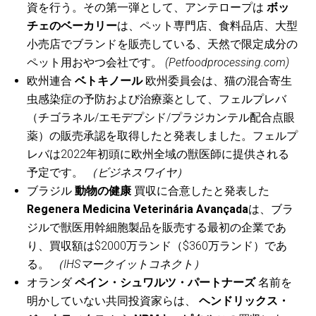
資を行う。その第一弾として、アンテロープは
ボッ
チェのベーカリー
は、ペット専門店、食料品店、大型
小売店でブランドを販売している、天然で限定成分の
ペット用おやつ会社です。
(Petfoodprocessing.com)
欧州連合
ベトキノール
欧州委員会は、猫の混合寄生
虫感染症の予防および治療薬として、フェルプレバ
（チゴラネル/エモデプシド/プラジカンテル配合点眼
薬）の販売承認を取得したと発表しました。フェルプ
レバは2022年初頭に欧州全域の獣医師に提供される
予定です。
（ビジネスワイヤ）
ブラジル
動物の健康
買収に合意したと発表した
Regenera Medicina Veterinária Avançada
は、ブラ
ジルで獣医用幹細胞製品を販売する最初の企業であ
り、買収額は$2000万ランド（$360万ランド）であ
る。
（IHSマークイットコネクト）
オランダ
ペイン・シュワルツ・パートナーズ
名前を
明かしていない共同投資家らは、
ヘンドリックス・