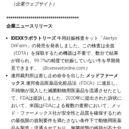
（企業ウェブサイト）
************************************
企業ニュースリリース
IDEXXラボラトリーズ
牛用妊娠検査キット「Alertys
OnFarm」の発売を発表しました。この検査は全血
（EDTA）を採取するため機器は不要で、数分で結果
が得られ、99.7%の精度で妊娠していない牛を早期発
見できます。
（Bovinevetonline.com）
連邦裁判所は差し止め命令を出した
メッドファーメ
ックス
連邦食品医薬品化粧品法（FDCA）に違反し、
不純物が混入した滅菌動物用医薬品を流通させたとし
て、FDAは提訴しました。2020年に提出された訴状に
おいて、米国はFDAによる複数の査察において、メッ
ド・ファーメックス社が安全性と品質を確保するため
の最低限の規制要件を満たさない条件下で動物用医薬
品を製造・流通させており、無菌状態の維持が不十分