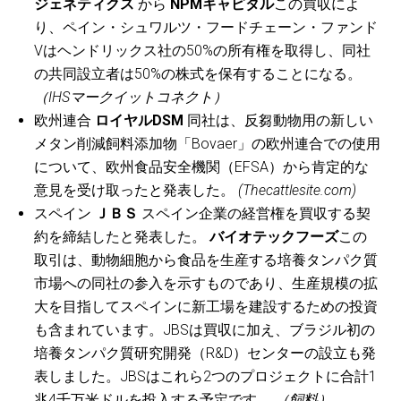
ジェネティクス
から
NPMキャピタル
この買収によ
り、ペイン・シュワルツ・フードチェーン・ファンド
Vはヘンドリックス社の50%の所有権を取得し、同社
の共同設立者は50%の株式を保有することになる。
（IHSマークイットコネクト）
欧州連合
ロイヤルDSM
同社は、反芻動物用の新しい
メタン削減飼料添加物「Bovaer」の欧州連合での使用
について、欧州食品安全機関（EFSA）から肯定的な
意見を受け取ったと発表した。
(Thecattlesite.com)
スペイン
ＪＢＳ
スペイン企業の経営権を買収する契
約を締結したと発表した。
バイオテックフーズ
この
取引は、動物細胞から食品を生産する培養タンパク質
市場への同社の参入を示すものであり、生産規模の拡
大を目指してスペインに新工場を建設するための投資
も含まれています。JBSは買収に加え、ブラジル初の
培養タンパク質研究開発（R&D）センターの設立も発
表しました。JBSはこれら2つのプロジェクトに合計1
兆4千万米ドルを投入する予定です。
（飼料）