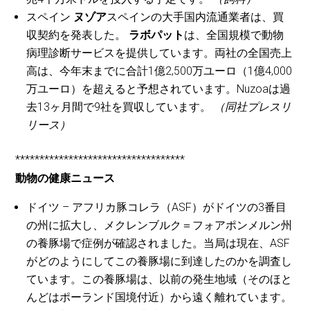
スペイン
ヌゾア
スペインの大手国内流通業者は、買
収契約を発表した。
ラボパット
は、全国規模で動物
病理診断サービスを提供しています。両社の全国売上
高は、今年末までに合計1億2,500万ユーロ（1億4,000
万ユーロ）を超えると予想されています。Nuzoaは過
去13ヶ月間で9社を買収しています。
（同社プレスリ
リース）
***********************************
動物の健康ニュース
ドイツ – アフリカ豚コレラ（ASF）がドイツの3番目
の州に拡大し、メクレンブルク＝フォアポンメルン州
の養豚場で症例が確認されました。当局は現在、ASF
がどのようにしてこの養豚場に到達したのかを調査し
ています。この養豚場は、以前の発生地域（そのほと
んどはポーランド国境付近）から遠く離れています。