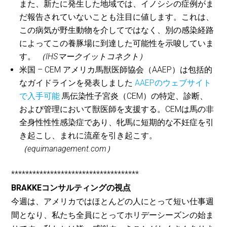
また、新たに発生した地域では、イノシシの症例がま
だ報告されていないことも注目に値します。これは、
この病気が野生動物を介してではなく、別の感染経路
によってこの養豚場に到達した可能性を示唆していま
す。
（IHSマークイットコネクト）
米国 – CEM アメリカ馬獣医師協会（AAEP）は包括的
なガイドラインを発表しました
AAEPのウェブサイト
で入手可能
馬伝染性子宮炎（CEM）の特定、診断、
および管理において獣医師を支援する。CEMは馬の非
全身性性性感染症であり、牝馬に短期的な不妊症を引
き起こし、まれに流産を引き起こす。
（equimanagement.com）
************************************
BRAKKEコンサルティングの視点
今週は、アメリカではほとんどの人にとって短い仕事週
間となり、私たち全員にとってホリデーシーズンの始ま