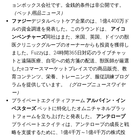
ョンボックス会社です。金銭的条件は非公開です。
（ペット用品ニュース）
ファジー
デジタルペットケア企業のは、1億4,400万ド
ルの資金調達を発表した。このラウンドは、
アイコ
ンベンチャーズ
同社はまた、米国、英国、ドイツの獣
医クリニックグループのオーナーからも投資を獲得し
ました。Fuzzyは、24時間365日対応のライブチャッ
トと遠隔医療、自宅への処方箋の配送、獣医師が厳選
したeコマースマーケットプレイスでの商品販売、教
育コンテンツ、栄養、トレーニング、服従訓練プログ
ラムを提供しています。
（グローブニュースワイヤ
ー）
プライベートエクイティファーム
アルパイン・イン
ベスターズ
ペットに特化したオムニチャネルプラッ
トフォームを立ち上げたと発表した。
アンテロープ
プライベートエクイティは、アンテロープの成長と戦
略を支援するために、1億4千万～1億4千万の株式投