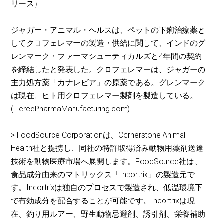
リース）
ジャガー・アニマル・ヘルスは、ペットの下痢治療薬と
してクロフェレマーの製造・供給に関して、インドのグ
レンマーク・ファーマシューティカルズと4年間の契約
を締結したと発表した。クロフェレマーは、ジャガーの
主力処方薬「カナレビア」の原薬である。グレンマーク
は現在、ヒト用クロフェレマー製剤を製造している。
(FiercePharmaManufacturing.com)
> FoodSource Corporationは、Cornerstone Animal
Health社と提携し、同社の特許取得済み動物用薬剤送達
技術を動物医療市場へ展開します。FoodSource社は、
食品成分由来のマトリックス「Incortrix」の製造元で
す。Incortrixは独自のプロセスで製造され、低温環境下
で有効成分を配合することが可能です。Incortrixは現
在、釣り用ルアー、野生動物忌避剤、誘引剤、栄養補助